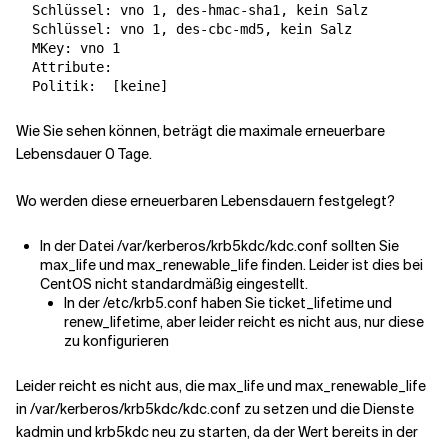
  Schlüssel: vno 1, des-hmac-sha1, kein Salz

  Schlüssel: vno 1, des-cbc-md5, kein Salz

  MKey: vno 1

  Attribute:

  Politik:  
[
keine
]
Wie Sie sehen können, beträgt die maximale erneuerbare
Lebensdauer 0 Tage.
Wo werden diese erneuerbaren Lebensdauern festgelegt?
In der Datei /var/kerberos/krb5kdc/kdc.conf sollten Sie
max_life und max_renewable_life finden. Leider ist dies bei
CentOS nicht standardmäßig eingestellt.
In der /etc/krb5.conf haben Sie ticket_lifetime und
renew_lifetime, aber leider reicht es nicht aus, nur diese
zu konfigurieren
Leider reicht es nicht aus, die max_life und max_renewable_life
in /var/kerberos/krb5kdc/kdc.conf zu setzen und die Dienste
kadmin und krb5kdc neu zu starten, da der Wert bereits in der