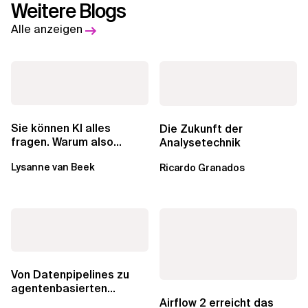
Weitere Blogs
Alle anzeigen
Sie können KI alles
Die Zukunft der
fragen. Warum also
Analysetechnik
lohnen sich Schulungen
Lysanne van Beek
Ricardo Granados
noch?
Von Datenpipelines zu
agentenbasierten
Workflows: Ein Wandel im
Airflow 2 erreicht das