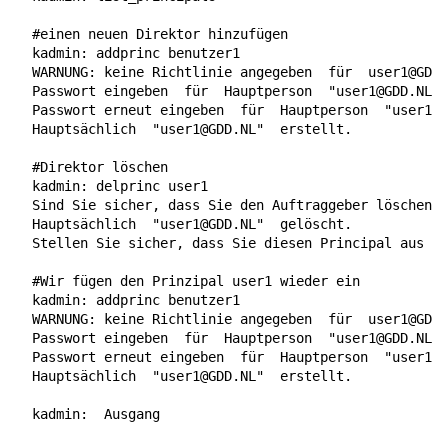
#einen neuen Direktor hinzufügen
  kadmin: addprinc benutzer1

  WARNUNG: keine Richtlinie angegeben  
für
  user1@GDD.
  Passwort eingeben  
für
  Hauptperson  
"user1@GDD.NL"
:

  Passwort erneut eingeben  
für
  Hauptperson  
"user1@G
  Hauptsächlich  
"user1@GDD.NL"
  erstellt.

#Direktor löschen
  kadmin: delprinc user1

  Sind Sie sicher, dass Sie den Auftraggeber löschen m
  Hauptsächlich  
"user1@GDD.NL"
  gelöscht.

  Stellen Sie sicher, dass Sie diesen Principal aus al
#Wir fügen den Prinzipal user1 wieder ein
  kadmin: addprinc benutzer1

  WARNUNG: keine Richtlinie angegeben  
für
  user1@GDD.
  Passwort eingeben  
für
  Hauptperson  
"user1@GDD.NL"
:

  Passwort erneut eingeben  
für
  Hauptperson  
"user1@G
  Hauptsächlich  
"user1@GDD.NL"
  erstellt.

  kadmin:  
Ausgang