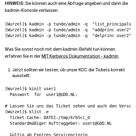
HINWEIS:
Sie können auch eine Abfrage angeben und dann die
kadmin-Konsole verlassen.
[
Wurzel
]
$ kadmin -p tunde/admin -q  
"list_principals"
[
Wurzel
]
$ kadmin -p tunde/admin -q  
"addprinc user2"
[
Wurzel
]
$ kadmin -p tunde/admin -q  
"delprinc user2"
Was Sie sonst noch mit dem kadmin-Befehl tun können,
erfahren Sie in der
MIT Kerberos Dokumentation - kadmin
.
Jetzt sollten wir testen, ob unser KDC die Tickets korrekt
ausstellt.
[
Wurzel
]
$ kinit user1

  Passwort  
für
  user1@GDD.NL:

# Lassen Sie uns das Ticket sehen und auch den Verschl
[
Wurzel
]
$ klist -e

  Ticket-Cache: DATEI:/tmp/krb5cc_0

  Standardmäßiger Auftraggeber: user1@GDD.NL

  Gültig ab Expires Serviceprinzip
