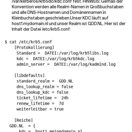
/var/kerberos/krb5dc/kdc.conf fest. HINWEIS
:
Gemäß der
Konvention werden alle Realm-Namen in Großbuchstaben
und alle DNS-Hostnamen und Domänennamen in
Kleinbuchstaben geschrieben.Unser KDC läuft auf
host1.mydomain.nl und unser Realm ist GDD.NL. Hier ist der
Inhalt der Datei /etc/krb5.conf:
$ cat /etc/krb5.conf

[
Protokollierung
]
Standard
=
  DATEI:/var/log/krb5libs.log

kdc
=
  DATEI:/var/log/krb5kdc.log

admin_server
=
  DATEI:/var/log/kadmind.log

[
libdefaults
]
standard_realm
=
  GDD.NL

dns_lookup_realm
=
false
dns_lookup_kdc
=
false
ticket_lifetime
=
  24h

renew_lifetime
=
  7d

weiterleitbar
=
true
[
Reiche
]
  GDD.NL  
=
{
kdc
=
  host1.meinedomain.nl
