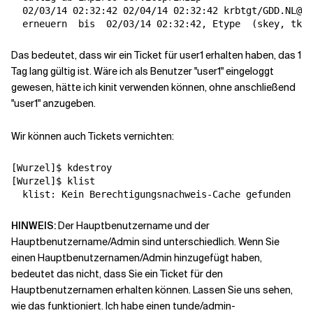
  02/03/14 02:32:42 02/04/14 02:32:42 krbtgt/GDD.NL@GD
  erneuern  
bis
  02/03/14 02:32:42, Etype  
(
skey, tkt
)
Das bedeutet, dass wir ein Ticket für user1 erhalten haben, das 1
Tag lang gültig ist. Wäre ich als Benutzer "user1" eingeloggt
gewesen, hätte ich kinit verwenden können, ohne anschließend
"user1" anzugeben.
Wir können auch Tickets vernichten:
[
Wurzel
]
[
Wurzel
]
$ klist

  klist: Kein Berechtigungsnachweis-Cache gefunden  
(
T
HINWEIS:
Der Hauptbenutzername und der
Hauptbenutzername/Admin sind unterschiedlich. Wenn Sie
einen Hauptbenutzernamen/Admin hinzugefügt haben,
bedeutet das nicht, dass Sie ein Ticket für den
Hauptbenutzernamen erhalten können. Lassen Sie uns sehen,
wie das funktioniert. Ich habe einen tunde/admin-