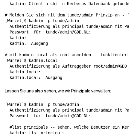
  kadmin: Client nicht in Kerberos-Datenbank gefunden 
# Melden Sie sich mit dem tunde/admin Prinzip an - fun
[
Wurzel
]
$ kadmin -p tunde/admin

  Authentifizierung als principal tunde/admin mit Pass
  Passwort  
für
  tunde/admin@GDD.NL:

  kadmin:

  kadmin:  
Ausgang
# mit kadmin.local als root anmelden -- funktioniert
[
Wurzel
]
$ kadmin.local

  Authentifizierung als Auftraggeber root/admin@GDD.NL
  kadmin.local:

  kadmin.local:  
Ausgang
Lassen Sie uns also sehen, wie wir Prinzipale verwalten:
[
Wurzel
]
$ kadmin -p tunde/admin

  Authentifizierung als principal tunde/admin mit Pass
  Passwort  
für
  tunde/admin@GDD.NL:

#list principals -- sehen, welche Benutzer ein Kerbe
  kadmin: list_principals
