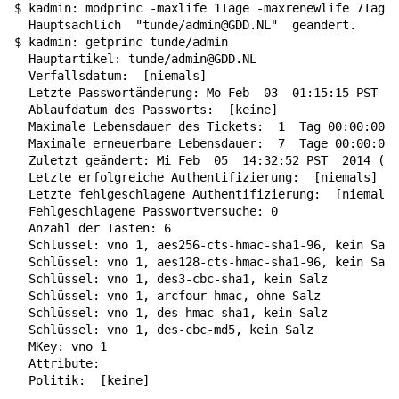
$ kadmin: modprinc -maxlife 1Tage -maxrenewlife 7Tage 
  Hauptsächlich  
"tunde/admin@GDD.NL"
  geändert.

$ kadmin: getprinc tunde/admin

  Hauptartikel: tunde/admin@GDD.NL

  Verfallsdatum:  
[
niemals
]
  Letzte Passwortänderung: Mo Feb  
03
  01:15:15 PST 20
  Ablaufdatum des Passworts:  
[
keine
]
  Maximale Lebensdauer des Tickets:  
1
  Tag 00:00:00

  Maximale erneuerbare Lebensdauer:  
7
  Tage 00:00:00

  Zuletzt geändert: Mi Feb  
05
  14:32:52 PST  
2014
(
tu
  Letzte erfolgreiche Authentifizierung:  
[
niemals
]
  Letzte fehlgeschlagene Authentifizierung:  
[
niemals
]
  Fehlgeschlagene Passwortversuche: 0

  Anzahl der Tasten: 6

  Schlüssel: vno 1, aes256-cts-hmac-sha1-96, kein Salz

  Schlüssel: vno 1, aes128-cts-hmac-sha1-96, kein Salz

  Schlüssel: vno 1, des3-cbc-sha1, kein Salz

  Schlüssel: vno 1, arcfour-hmac, ohne Salz

  Schlüssel: vno 1, des-hmac-sha1, kein Salz

  Schlüssel: vno 1, des-cbc-md5, kein Salz

  MKey: vno 1

  Attribute:

  Politik:  
[
keine
]