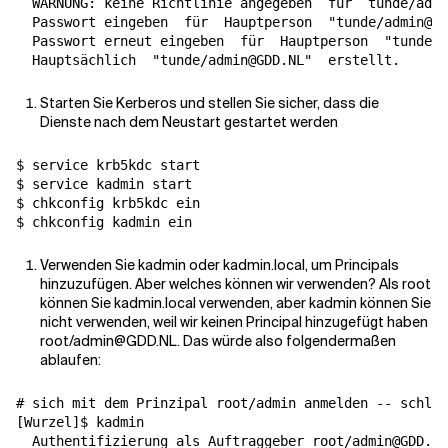
  WARNUNG: keine Richtlinie angegeben  
für
  tunde/admi
  Passwort eingeben  
für
  Hauptperson  
"tunde/admin@GD
  Passwort erneut eingeben  
für
  Hauptperson  
"tunde/a
  Hauptsächlich  
"tunde/admin@GDD.NL"
Starten Sie Kerberos und stellen Sie sicher, dass die
Dienste nach dem Neustart gestartet werden
$ service krb5kdc start

$ service kadmin start

$ chkconfig krb5kdc ein

Verwenden Sie kadmin oder kadmin.local, um Principals
hinzuzufügen. Aber welches können wir verwenden? Als root
können Sie kadmin.local verwenden, aber kadmin können Sie
nicht verwenden, weil wir keinen Principal hinzugefügt haben
root/admin@GDD.NL. Das würde also folgendermaßen
ablaufen:
# sich mit dem Prinzipal root/admin anmelden -- schläg
[
Wurzel
]
$ kadmin

  Authentifizierung als Auftraggeber root/admin@GDD.NL