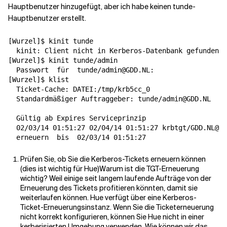
Hauptbenutzer hinzugefügt, aber ich habe keinen tunde-
Hauptbenutzer erstellt.
[
Wurzel
]
$ kinit tunde

  kinit: Client nicht in Kerberos-Datenbank gefunden  
[
Wurzel
]
$ kinit tunde/admin

  Passwort  
für
[
Wurzel
]
$ klist

  Ticket-Cache: DATEI:/tmp/krb5cc_0

  Standardmäßiger Auftraggeber: tunde/admin@GDD.NL

  Gültig ab Expires Serviceprinzip

  02/03/14 01:51:27 02/04/14 01:51:27 krbtgt/GDD.NL@GD
  erneuern  
bis
Prüfen Sie, ob Sie die Kerberos-Tickets erneuern können
(dies ist wichtig für Hue)Warum ist die TGT-Erneuerung
wichtig? Weil einige seit langem laufende Aufträge von der
Erneuerung des Tickets profitieren könnten, damit sie
weiterlaufen können. Hue verfügt über eine Kerberos-
Ticket-Erneuerungsinstanz. Wenn Sie die Ticketerneuerung
nicht korrekt konfigurieren, können Sie Hue nicht in einer
kerberisierten Umgebung verwenden. Wie können wir das