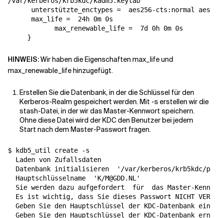
/var/kerberos/krb5kdc/kadm5.keytab

unterstützte_enctypes
=
  aes256-cts:normal aes12
max_life
=
  24h 0m 0s

max_renewable_life
=
  7d 0h 0m 0s

}
HINWEIS:
Wir haben die Eigenschaften max_life und
max_renewable_life hinzugefügt.
Erstellen Sie die Datenbank, in der die Schlüssel für den
Kerberos-Realm gespeichert werden. Mit -s erstellen wir die
stash-Datei, in der wir das Master-Kennwort speichern.
Ohne diese Datei wird der KDC den Benutzer bei jedem
Start nach dem Master-Passwort fragen.
$ kdb5_util create -s

  Laden von Zufallsdaten

  Datenbank initialisieren  
'/var/kerberos/krb5kdc/pri
  Hauptschlüsselname  
'K/M@GDD.NL'
  Sie werden dazu aufgefordert  
für
  das Master-Kennwo
  Es ist wichtig, dass Sie dieses Passwort NICHT VERGE
  Geben Sie den Hauptschlüssel der KDC-Datenbank ein:
