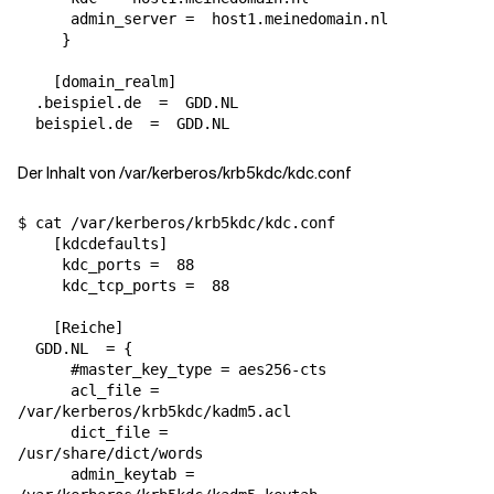
admin_server
=
  host1.meinedomain.nl

}
[
domain_realm
]
  .beispiel.de  
=
  GDD.NL

  beispiel.de  
=
Der Inhalt von /var/kerberos/krb5kdc/kdc.conf
$ cat /var/kerberos/krb5kdc/kdc.conf

[
kdcdefaults
]
kdc_ports
=
  88

kdc_tcp_ports
=
  88

[
Reiche
]
  GDD.NL  
=
{
#master_key_type = aes256-cts
acl_file
=
/var/kerberos/krb5kdc/kadm5.acl

dict_file
=
/usr/share/dict/words

admin_keytab
=