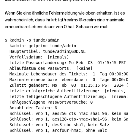
Wenn Sie eine ähnliche Fehlermeldung wie oben erhalten, ist es
wahrscheinlich, dass Ihr krbtgt/realm
>@<realm
eine maximale
erneuerbare Lebensdauer von 0 hat. Schauen wir mal:
$ kadmin -p tunde/admin

  kadmin: getprinc tunde/admin

  Hauptartikel: tunde/admin@GDD.NL

  Verfallsdatum:  
[
niemals
]
  Letzte Passwortänderung: Mo Feb  
03
  01:15:15 PST 20
  Ablaufdatum des Passworts:  
[
keine
]
  Maximale Lebensdauer des Tickets:  
1
  Tag 00:00:00

  Maximale erneuerbare Lebensdauer:  
0
  Tage 00:00:00

  Zuletzt geändert: Mo Feb  
03
  01:15:15 PST  
2014
(
ro
  Letzte erfolgreiche Authentifizierung:  
[
niemals
]
  Letzte fehlgeschlagene Authentifizierung:  
[
niemals
]
  Fehlgeschlagene Passwortversuche: 0

  Anzahl der Tasten: 6

  Schlüssel: vno 1, aes256-cts-hmac-sha1-96, kein Salz

  Schlüssel: vno 1, aes128-cts-hmac-sha1-96, kein Salz

  Schlüssel: vno 1, des3-cbc-sha1, kein Salz

  Schlüssel: vno 1, arcfour-hmac, ohne Salz
