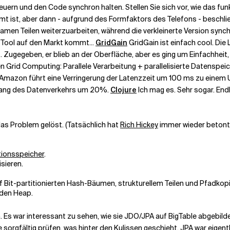
n und den Code synchron halten. Stellen Sie sich vor, wie das funkt
t ist, aber dann - aufgrund des Formfaktors des Telefons - beschließ
en Teilen weiterzuarbeiten, während die verkleinerte Version synchron
s Tool auf den Markt kommt...
GridGain
GridGain ist einfach cool. Die 
t. Zugegeben, er blieb an der Oberfläche, aber es ging um Einfachheit
en Grid Computing: Parallele Verarbeitung + parallelisierte Datensp
i Amazon führt eine Verringerung der Latenzzeit um 100 ms zu einem
gang des Datenverkehrs um 20%.
Clojure
Ich mag es. Sehr sogar. Endli
das Problem gelöst. (Tatsächlich hat
Rich Hickey
immer wieder betont,
tionsspeicher
.
sieren.
 Bit-partitionierten Hash-Bäumen, strukturellem Teilen und Pfadkopie
f den Heap.
Es war interessant zu sehen, wie sie JDO/JPA auf BigTable abgebildet
e sorgfältig prüfen, was hinter den Kulissen geschieht. JPA war eigen