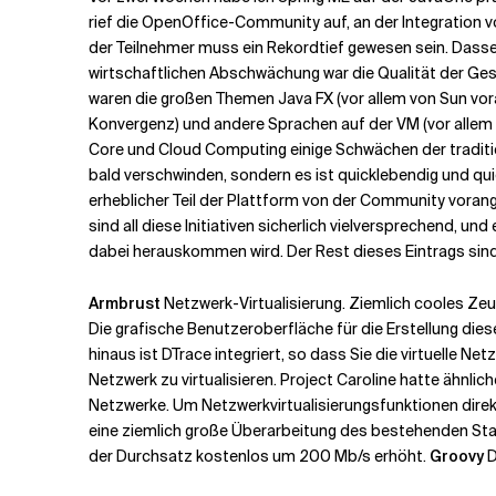
rief die OpenOffice-Community auf, an der Integration v
der Teilnehmer muss ein Rekordtief gewesen sein. Dassel
Verwandte Themen
wirtschaftlichen Abschwächung war die Qualität der Gesp
waren die großen Themen Java FX (vor allem von Sun vora
Konvergenz) und andere Sprachen auf der VM (vor allem
Core und Cloud Computing einige Schwächen der traditi
bald verschwinden, sondern es ist quicklebendig und quic
erheblicher Teil der Plattform von der Community vorang
sind all diese Initiativen sicherlich vielversprechend, 
dabei herauskommen wird. Der Rest dieses Eintrags sind
Armbrust
Netzwerk-Virtualisierung. Ziemlich cooles Zeu
Die grafische Benutzeroberfläche für die Erstellung diese
hinaus ist DTrace integriert, so dass Sie die virtuelle
Netzwerk zu virtualisieren. Project Caroline hatte ähnli
Netzwerke. Um Netzwerkvirtualisierungsfunktionen dire
eine ziemlich große Überarbeitung des bestehenden Sta
der Durchsatz kostenlos um 200 Mb/s erhöht.
Groovy
D