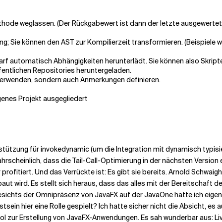
hode weglassen. (Der Rückgabewert ist dann der letzte ausgewertet
g; Sie können den AST zur Kompilierzeit transformieren. (Beispiele 
darf automatisch Abhängigkeiten herunterlädt. Sie können also Skript
entlichen Repositories heruntergeladen.
 verwenden, sondern auch Anmerkungen definieren.
igenes Projekt ausgegliedert
erstützung für invokedynamic (um die Integration mit dynamisch typi
wahrscheinlich, dass die Tail-Call-Optimierung in der nächsten Version 
rofitiert. Und das Verrückte ist: Es gibt sie bereits. Arnold Schwaigh
ut wird. Es stellt sich heraus, dass das alles mit der Bereitschaft d
sichts der Omnipräsenz von JavaFX auf der JavaOne hatte ich eigent
sein hier eine Rolle gespielt? Ich hatte sicher nicht die Absicht, es 
ol zur Erstellung von JavaFX-Anwendungen. Es sah wunderbar aus: Liv