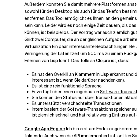
Außerdem konnten Sie damit mehrere Plattformen ansteuer
sowohl für den Desktop als auch für das Telefon bestimm
entfernen. Das Tool ermöglicht es Ihnen, an den gemeinsam
sein kann. Leider wird es noch einige Zeit dauern, bis da
können, ist beispiellos. Der Vortrag war auch ziemlich gu
Grid: zwei Computer, die an der gleichen Aufgabe arbeit
Virtualization Ein paar interessante Beobachtungen: Be
Verringerung der Latenzzeit um 500 ms zu einem Rück
Erlernen von Lisp lohnt. Das Tolle an Clojure ist, dass:
Es hat den Overkill an Klammern in Lisp erkannt und 
interessant ist, wenn Sie darüber nachdenken).
Es ist eine rein funktionale Sprache.
Er verfügt über einen eingebauten
Software-Transak
Sie können den Status nur über Transaktionen aktuali
Es unterstützt verschachtelte Transaktionen.
Intern basiert der Software-Transaktionsspeicher auf
ist ziemlich schnell und hat relativ wenig Einfluss au
Google App Engine
Ich bin erst am Ende reingekommen. 
folgende: Auch wenn die API implementiert ist, sollten Si