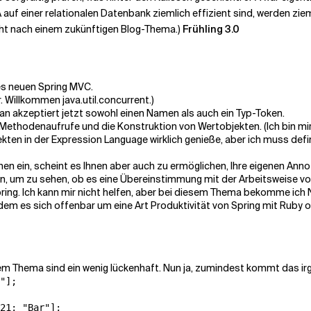
A auf einer relationalen Datenbank ziemlich effizient sind, werden ziem
ht nach einem zukünftigen Blog-Thema.)
Frühling 3.0
es neuen Spring MVC.
 Willkommen java.util.concurrent.)
n akzeptiert jetzt sowohl einen Namen als auch ein Typ-Token.
ethodenaufrufe und die Konstruktion von Wertobjekten. (Ich bin mir n
en in der Expression Language wirklich genieße, aber ich muss defin
n ein, scheint es Ihnen aber auch zu ermöglichen, Ihre eigenen Annot
, um zu sehen, ob es eine Übereinstimmung mit der Arbeitsweise von
ring. Ich kann mir nicht helfen, aber bei diesem Thema bekomme ich
em es sich offenbar um eine Art Produktivität von Spring mit Ruby on 
Thema sind ein wenig lückenhaft. Nun ja, zumindest kommt das ir
"];

21: "Bar"];
