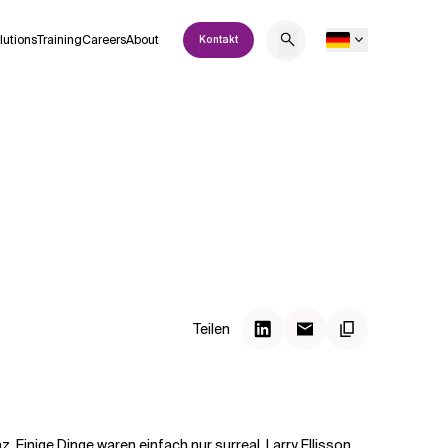
lutions
Training
Careers
About
Kontakt
Teilen
 Einige Dinge waren einfach nur surreal. Larry Ellisson