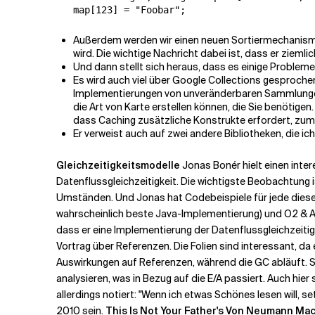
map[123] = "Foobar";
Außerdem werden wir einen neuen Sortiermechanismus
wird. Die wichtige Nachricht dabei ist, dass er ziemlich
Und dann stellt sich heraus, dass es einige Proble
Es wird auch viel über Google Collections gesproch
Implementierungen von unveränderbaren Sammlungen 
die Art von Karte erstellen können, die Sie benötigen
dass Caching zusätzliche Konstrukte erfordert, zum
Er verweist auch auf zwei andere Bibliotheken, die ic
Gleichzeitigkeitsmodelle
Jonas Bonér hielt einen inte
Datenflussgleichzeitigkeit. Die wichtigste Beobachtung 
Umständen. Und Jonas hat Codebeispiele für jede dieser S
wahrscheinlich beste Java-Implementierung) und O2 & Ali
dass er eine Implementierung der Datenflussgleichzeiti
Vortrag über Referenzen. Die Folien sind interessant, d
Auswirkungen auf Referenzen, während die GC abläuft. 
analysieren, was in Bezug auf die E/A passiert. Auch hier 
allerdings notiert: "Wenn ich etwas Schönes lesen will, s
2010 sein.
This Is Not Your Father's Von
Neumann Mac