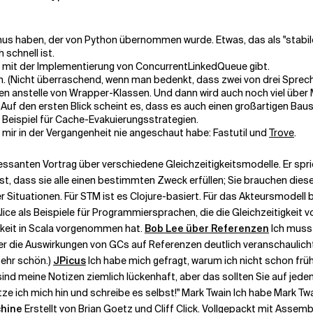
 haben, der von Python übernommen wurde. Etwas, das als "stabiles
 schnell ist.
me mit der Implementierung von ConcurrentLinkedQueue gibt.
en. (Nicht überraschend, wenn man bedenkt, dass zwei von drei Spre
anstelle von Wrapper-Klassen. Und dann wird auch noch viel über M
. Auf den ersten Blick scheint es, dass es auch einen großartigen Bau
 Beispiel für Cache-Evakuierungsstrategien.
h mir in der Vergangenheit nie angeschaut habe: Fastutil und
Trove
.
ressanten Vortrag über verschiedene Gleichzeitigkeitsmodelle. Er spr
ist, dass sie alle einen bestimmten Zweck erfüllen; Sie brauchen di
ituationen. Für STM ist es Clojure-basiert. Für das Akteursmodell bas
ce als Beispiele für Programmiersprachen, die die Gleichzeitigkeit 
gkeit in Scala vorgenommen hat.
Bob Lee über Referenzen
Ich muss 
a er die Auswirkungen von GCs auf Referenzen deutlich veranschaulic
Sehr schön.)
JPicus
Ich habe mich gefragt, warum ich nicht schon frü
sind meine Notizen ziemlich lückenhaft, aber das sollten Sie auf jeden
etze ich mich hin und schreibe es selbst!" Mark Twain Ich habe Mark T
hine
Erstellt von Brian Goetz und Cliff Click. Vollgepackt mit Assemb