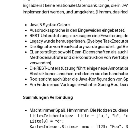
BigTable ist keine relationale Datenbank. Dinge, die in JP
implementiert werden, und umgekehrt. (Hmmm, das riec
Java 5 Syntax-Galore.
Ausdruckssprache in den Eingeweiden eingebettet.
REST-Unterstützung, sozusagen eine Erweiterung d
Legacy wurde herausgerissen. (Bye bye TaskExecutor.
Die Signatur von BeanFactory wurde geändert: getBea
EL unterstützt sowohl Bean-Eigenschaften als auch M
Methodenaufrufe und die Konstruktion von Wertobjekt
verwenden).
Die REST-Unterstützung führt einige neue Annotatione
Abstraktionen ansehen, mit denen sie das handhaben
Rod spricht auch über die Java-Konfiguration von Sp
Am Ende seines Vortrags erwähnt er Spring Roo, bei d
Sammlungen Verbindung
Macht immer Spaß. Hmmmmm. Die Notizen zu diesem 
Liste<Zeichenfolge>  Liste = ["a,", "b", "c
Liste[0] = "d";

Karte<Integer,String>  map = [123: "Foo", 3