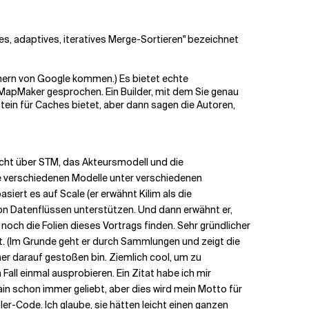
, adaptives, iteratives Merge-Sortieren" bezeichnet
chern von Google kommen.) Es bietet echte
apMaker gesprochen. Ein Builder, mit dem Sie genau
stein für Caches bietet, aber dann sagen die Autoren,
icht über STM, das Akteursmodell und die
ese verschiedenen Modelle unter verschiedenen
iert es auf Scale (er erwähnt Kilim als die
von Datenflüssen unterstützen. Und dann erwähnt er,
noch die Folien dieses Vortrags finden. Sehr gründlicher
ht. (Im Grunde geht er durch Sammlungen und zeigt die
her darauf gestoßen bin. Ziemlich cool, um zu
 Fall einmal ausprobieren. Ein Zitat habe ich mir
wain schon immer geliebt, aber dies wird mein Motto für
ler-Code. Ich glaube, sie hätten leicht einen ganzen