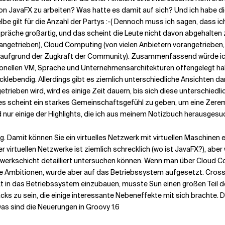
on JavaFX zu arbeiten? Was hatte es damit auf sich? Und ich habe die
be gilt für die Anzahl der Partys :-( Dennoch muss ich sagen, dass i
räche großartig, und das scheint die Leute nicht davon abgehalten z
ngetrieben), Cloud Computing (von vielen Anbietern vorangetrieben, m
 aufgrund der Zugkraft der Community). Zusammenfassend würde ich s
onellen VM, Sprache und Unternehmensarchitekturen offengelegt habe
klebendig. Allerdings gibt es ziemlich unterschiedliche Ansichten dar
etrieben wird, wird es einige Zeit dauern, bis sich diese unterschi
und es scheint ein starkes Gemeinschaftsgefühl zu geben, um eine Zer
 nur einige der Highlights, die ich aus meinem Notizbuch herausgesu
g. Damit können Sie ein virtuelles Netzwerk mit virtuellen Maschine
r virtuellen Netzwerke ist ziemlich schrecklich (wo ist JavaFX?), abe
 Netzwerkschicht detailliert untersuchen können. Wenn man über Clou
che Ambitionen, wurde aber auf das Betriebssystem aufgesetzt. Crossb
kt in das Betriebssystem einzubauen, musste Sun einen großen Teil 
cks zu sein, die einige interessante Nebeneffekte mit sich brachte
as sind die Neuerungen in Groovy 1.6