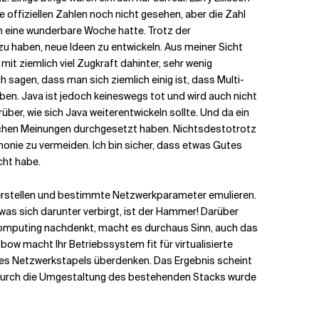
 offiziellen Zahlen noch nicht gesehen, aber die Zahl
ch eine wunderbare Woche hatte. Trotz der
u haben, neue Ideen zu entwickeln. Aus meiner Sicht
it ziemlich viel Zugkraft dahinter, sehr wenig
agen, dass man sich ziemlich einig ist, dass Multi-
n. Java ist jedoch keineswegs tot und wird auch nicht
über, wie sich Java weiterentwickeln sollte. Und da ein
edlichen Meinungen durchgesetzt haben. Nichtsdestotrotz
emonie zu vermeiden. Ich bin sicher, dass etwas Gutes
cht habe.
n erstellen und bestimmte Netzwerkparameter emulieren.
r was sich darunter verbirgt, ist der Hammer! Darüber
d Computing nachdenkt, macht es durchaus Sinn, auch das
ow macht Ihr Betriebssystem fit für virtualisierte
des Netzwerkstapels überdenken. Das Ergebnis scheint
. Durch die Umgestaltung des bestehenden Stacks wurde