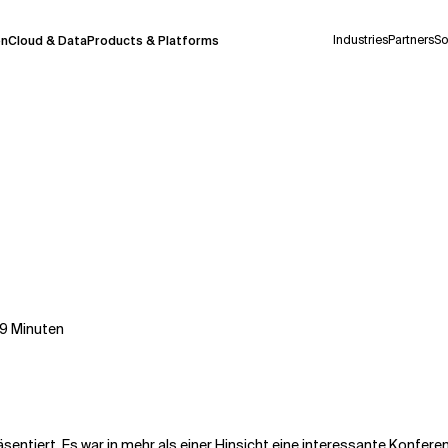
Industries
Partners
So
on
Cloud & Data
Products & Platforms
derzeit in einem Pilotprogramm und wird noch
uf Deutsch generiert werden, können einige
auigkeit, aber gelegentlich können Fehler
ionen, bevor Sie Entscheidungen treffen oder
9
Minuten
Kontextdateien
tiert. Es war in mehr als einer Hinsicht eine interessante Konferenz.