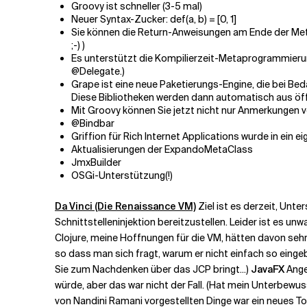
Groovy ist schneller (3-5 mal)
Neuer Syntax-Zucker: def(a, b) = [0, 1]
Sie können die Return-Anweisungen am Ende der Met
;-) )
Es unterstützt die Kompilierzeit-Metaprogrammierun
@Delegate.)
Grape ist eine neue Paketierungs-Engine, die bei Be
Diese Bibliotheken werden dann automatisch aus öff
Mit Groovy können Sie jetzt nicht nur Anmerkungen
@Bindbar
Griffion für Rich Internet Applications wurde in ein e
Aktualisierungen der ExpandoMetaClass
JmxBuilder
OSGi-Unterstützung(!)
Da Vinci (Die Renaissance VM)
Ziel ist es derzeit, Unt
Schnittstelleninjektion bereitzustellen. Leider ist es un
Clojure, meine Hoffnungen für die VM, hätten davon sehr p
so dass man sich fragt, warum er nicht einfach so eingeba
Sie zum Nachdenken über das JCP bringt...)
JavaFX
Ange
würde, aber das war nicht der Fall. (Hat mein Unterbewusst
von Nandini Ramani vorgestellten Dinge war ein neues To