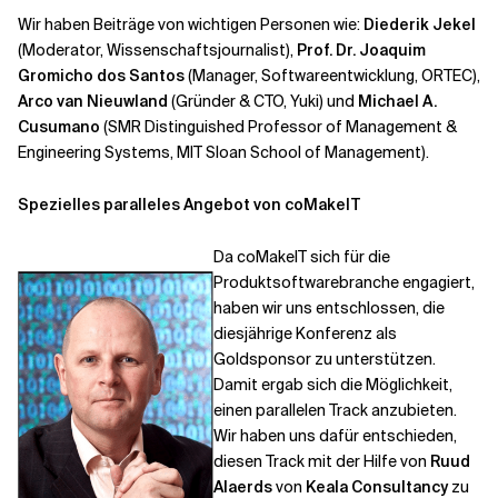
Wir haben Beiträge von wichtigen Personen wie:
Diederik Jekel
(Moderator, Wissenschaftsjournalist),
Prof. Dr.
Joaquim
Gromicho dos Santos
(Manager, Softwareentwicklung, ORTEC),
Arco van Nieuwland
(Gründer & CTO, Yuki) und
Michael A.
Cusumano
(SMR Distinguished Professor of Management &
Engineering Systems, MIT Sloan School of Management).
Spezielles paralleles Angebot von coMakeIT
Da coMakeIT sich für die
Produktsoftwarebranche engagiert,
haben wir uns entschlossen, die
diesjährige Konferenz als
Goldsponsor zu unterstützen.
Damit ergab sich die Möglichkeit,
einen parallelen Track anzubieten.
Wir haben uns dafür entschieden,
diesen Track mit der Hilfe von
Ruud
Alaerds
von
Keala Consultancy
zu