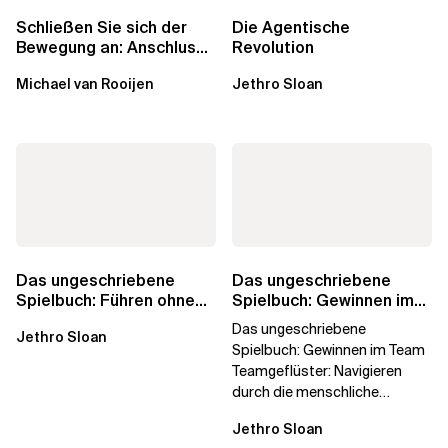
Schließen Sie sich der
Die Agentische
Bewegung an: Anschluss
Revolution
finden in der Beratung
Michael van Rooijen
Jethro Sloan
Das ungeschriebene
Das ungeschriebene
Spielbuch: Führen ohne
Spielbuch: Gewinnen im
Titel
Team
Das ungeschriebene
Jethro Sloan
Spielbuch: Gewinnen im Team
Teamgeflüster: Navigieren
durch die menschliche
Dynamik, auf die Sie niemand
Jethro Sloan
vorbereitet hat „Wir...