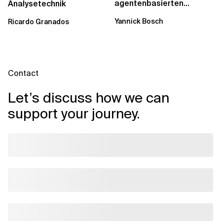
agentenbasierten
Analysetechnik
Workflows: Ein Wandel im
Yannick Bosch
Ricardo Granados
Analytics...
Contact
Let’s discuss how we can
support your journey.