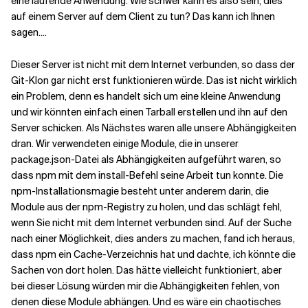
eine laufende Anwendung. Wie schwer kann es also sein, dies
auf einem Server auf dem Client zu tun? Das kann ich Ihnen
sagen....
Verwandte Themen
Dieser Server ist nicht mit dem Internet verbunden, so dass der
Git-Klon gar nicht erst funktionieren würde. Das ist nicht wirklich
ein Problem, denn es handelt sich um eine kleine Anwendung
und wir könnten einfach einen Tarball erstellen und ihn auf den
Server schicken. Als Nächstes waren alle unsere Abhängigkeiten
dran. Wir verwendeten einige Module, die in unserer
package.json-Datei als Abhängigkeiten aufgeführt waren, so
dass npm mit dem install-Befehl seine Arbeit tun konnte. Die
npm-Installationsmagie besteht unter anderem darin, die
Module aus der npm-Registry zu holen, und das schlägt fehl,
wenn Sie nicht mit dem Internet verbunden sind. Auf der Suche
nach einer Möglichkeit, dies anders zu machen, fand ich heraus,
dass npm ein Cache-Verzeichnis hat und dachte, ich könnte die
Sachen von dort holen. Das hätte vielleicht funktioniert, aber
bei dieser Lösung würden mir die Abhängigkeiten fehlen, von
denen diese Module abhängen. Und es wäre ein chaotisches