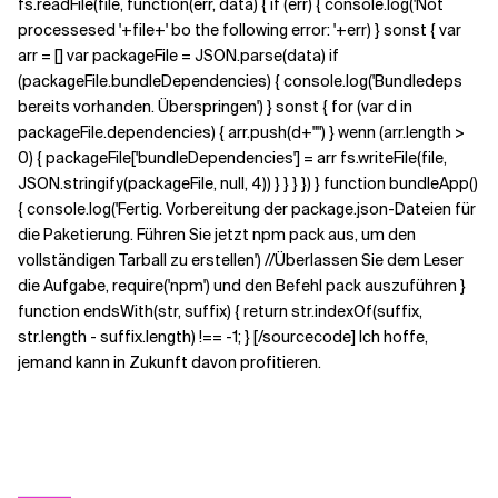
fs.readFile(file, function(err, data) { if (err) { console.log('Not
processesed '+file+' bo the following error: '+err) } sonst { var
arr = [] var packageFile = JSON.parse(data) if
(packageFile.bundleDependencies) { console.log('Bundledeps
bereits vorhanden. Überspringen') } sonst { for (var d in
packageFile.dependencies) { arr.push(d+"") } wenn (arr.length >
0) { packageFile['bundleDependencies'] = arr fs.writeFile(file,
JSON.stringify(packageFile, null, 4)) } } } }) } function bundleApp()
{ console.log('Fertig. Vorbereitung der package.json-Dateien für
die Paketierung. Führen Sie jetzt npm pack aus, um den
vollständigen Tarball zu erstellen') //Überlassen Sie dem Leser
die Aufgabe, require('npm') und den Befehl pack auszuführen }
function endsWith(str, suffix) { return str.indexOf(suffix,
str.length - suffix.length) !== -1; } [/sourcecode] Ich hoffe,
jemand kann in Zukunft davon profitieren.