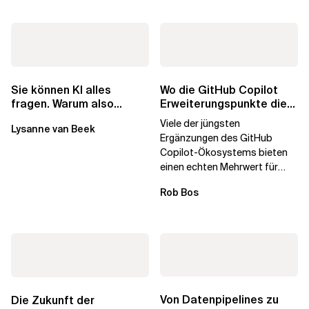
Wo die GitHub Copilot
Sie können KI alles
Erweiterungspunkte die
fragen. Warum also
Governance brechen
lohnen sich Schulungen
Viele der jüngsten
Lysanne van Beek
noch?
Ergänzungen des GitHub
Copilot-Ökosystems bieten
einen echten Mehrwert für
einzelne Entwickler, erweitern
Rob Bos
aber auch die...
Von Datenpipelines zu
Die Zukunft der