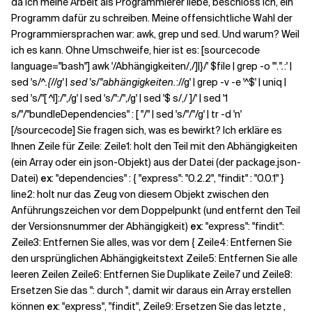
da ich meine Arbeit als Programmierer liebe, beschloss ich, ein
Programm dafür zu schreiben. Meine offensichtliche Wahl der
Programmiersprachen war: awk, grep und sed. Und warum? Weil
ich es kann. Ohne Umschweife, hier ist es: [sourcecode
language="bash"] awk '/Abhängigkeiten/,/]|}/' $file | grep -o '".
".
:' |
sed 's/^
.{//g' | sed 's/"abhängigkeiten.
://g' | grep -v -e '^$' | uniq |
sed 's/"[ ^I]:/",/g' | sed 's/":/",/g' | sed '$ s/,/ ]/' | sed '1
s/"/"bundleDependencies" : [ "/" | sed 's/"/"/g' | tr -d 'n'
[/sourcecode] Sie fragen sich, was es bewirkt? Ich erkläre es
Ihnen Zeile für Zeile: Zeile1: holt den Teil mit den Abhängigkeiten
(ein Array oder ein json-Objekt) aus der Datei (der package.json-
Datei)
ex
: "dependencies" : { "express": "0.2.2", "findit" : "0.0.1" }
line2: holt nur das Zeug von diesem Objekt zwischen den
Anführungszeichen vor dem Doppelpunkt (und entfernt den Teil
der Versionsnummer der Abhängigkeit)
ex
: "express": "findit":
Zeile3: Entfernen Sie alles, was vor dem { Zeile4: Entfernen Sie
den ursprünglichen Abhängigkeitstext Zeile5: Entfernen Sie alle
leeren Zeilen Zeile6: Entfernen Sie Duplikate Zeile7 und Zeile8:
Ersetzen Sie das ": durch ", damit wir daraus ein Array erstellen
können
ex
: "express", "findit", Zeile9: Ersetzen Sie das letzte ,