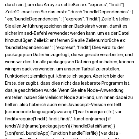
durch ein ], um das Array zu schließen
ex
: "express", "findit"]
Zeile10: ersetzen Sie das erste " durch "bundleDependencies" : [
"
ex
: "bundleDependencies" : [ "express", "findit"] Zeile11: stellen
Sie allen Anführungszeichen einen Backslash voran, damit es
sicher im sed-Befehl verwendet werden kann, um es der Datei
hinzuzufügen Zeile12: entfernen Sie alle Zeilenumbrüche
ex
:
"bundleDependencies" : [ "express", "findit"] Dies wird zu der
package.json Datei hinzugefügt, die wir gerade verarbeiten, und
wenn wir dies für alle package.json Dateien getan haben, können
wir npm pack verwenden, um unseren Tarball zu erstellen.
Funktioniert ziemlich gut, könnte ich sagen. Aber ich bin der
Erste, der zugibt, dass dies nicht das lesbarste Programm ist,
das je geschrieben wurde. Wenn Sie eine Node-Anwendung
erstellen, haben Sie vielleicht Node zur Hand, um Ihnen dabei zu
helfen, also habe ich auch eine Javascript-Version erstellt:
[sourcecode language="javascript"] var fs=require('fs') var
findit=require('findit') findit.find('.', function(name) { if
(endsWith(name,'package.json')) { handleDatei(Name) }
}).on('end', bundleApp) Funktion handleFile(file) { var data =