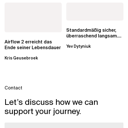
Standardmäßig sicher,
überraschend langsam.
Was AWS vergessen hat,
Airflow 2 erreicht das
Yev Dytyniuk
über die RDS...
Ende seiner Lebensdauer
Kris Geusebroek
Contact
Let’s discuss how we can
support your journey.