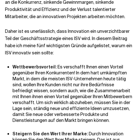
an die Konkurrenz, sinkende Gewinnmargen, sinkende
Produktivität und Effizienz und der Verlust talentierter
Verwandte Themen
Mitarbeiter, die an innovativen Projekten arbeiten möchten.
Daher ist es unerlässlich, dass Innovation ein unverzichtbarer
Teil der Geschäftsstrategie eines ISV wird. In diesem Beitrag
habe ich meine fünf wichtigsten Gründe aufgelistet, warum ein
ISV innovativ sein sollte:
Wettbewerbsvorteil:
Es verschafft Ihnen einen Vorteil
gegenüber Ihren Konkurrenten! In dem hart umkämpften
Markt, in dem die meisten ISV-Unternehmen heute tätig
sind, wollen Ihre Kunden nicht nur ihre Bedürfnisse
befriedigt wissen, sondern auch, wie die Zusammenarbeit
mit Ihnen ihnen einen Vorteil gegenüber Ihren Mitbewerbern
verschafft. Um sich wirklich abzuheben, müssen Sie in der
Lage sein, ständig neue und effiziente Ideen umzusetzen,
damit Sie neue oder verbesserte Produkte und
Dienstleistungen auf den Markt bringen können.
Steigern Sie den Wert Ihrer Marke:
Durch Innovation
können Sie den Wert Ihrer Marke steigern. Das ist aus