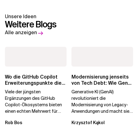
Unsere Ideen
Weitere Blogs
Alle anzeigen
Wo die GitHub Copilot
Modernisierung jenseits
Erweiterungspunkte die
von Tech Debt: Wie GenAI
Governance brechen
die
Viele der jüngsten
Generative KI (GenAI)
Unternehmenstransformatio
Ergänzungen des GitHub
revolutioniert die
Copilot-Ökosystems bieten
Modernisierung von Legacy-
einen echten Mehrwert für
Anwendungen und macht sie
einzelne Entwickler, erweitern
schneller und kostengünstiger.
Rob Bos
Krzysztof Kąkol
aber auch die...
Durch die Automatisierung...