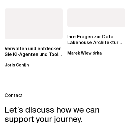
Ihre Fragen zur Data
Lakehouse Architektur
werden beantwortet:...
Verwalten und entdecken
Marek Wiewiórka
Sie KI-Agenten und Tools
mit Amazon Bedrock
Joris Conijn
AgentCore...
Contact
Let’s discuss how we can
support your journey.