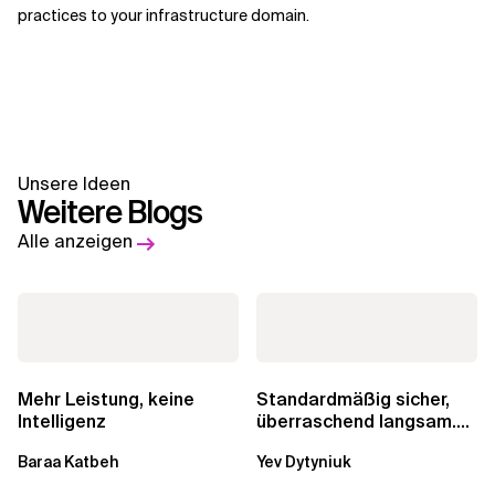
practices to your infrastructure domain.
Unsere Ideen
Weitere Blogs
Alle anzeigen
Mehr Leistung, keine
Standardmäßig sicher,
Intelligenz
überraschend langsam.
Was AWS vergessen hat,
Baraa Katbeh
Yev Dytyniuk
über die RDS...