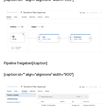
Pipeline freigeben[/caption]
[caption id="" align="alignnone" width="900"]