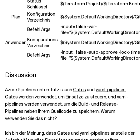
Status
$(Terraform.Projekt)/$(Terraform.Konfi
Schlüssel
Konfiguration
Plan
$(System.DefaultWorkingDirectory)/Gi
Verzeichnis
-input=false -var-
Befehl Args
file="$(System.DefaultWorkingDirector
Konfigurations-
Anwenden
$(System.DefaultWorkingDirectory)/Gi
Verzeichnis
-input=false -auto-approve -lock-tim
Befehl Args
file="$(System.DefaultWorkingDirector
Diskussion
Azure Pipelines unterstützt auch
Gates
und
yaml-pipelines
.
Gates werden verwendet, um Einsätze zu steuern, und yaml-
pipelines werden verwendet, um die Build- und Release-
Pipelines neben Ihrem Quellcode zu speichern. Warum
verwenden Sie das nicht?
Ich bin der Meinung, dass Gates und yaml-pipelines anstelle der