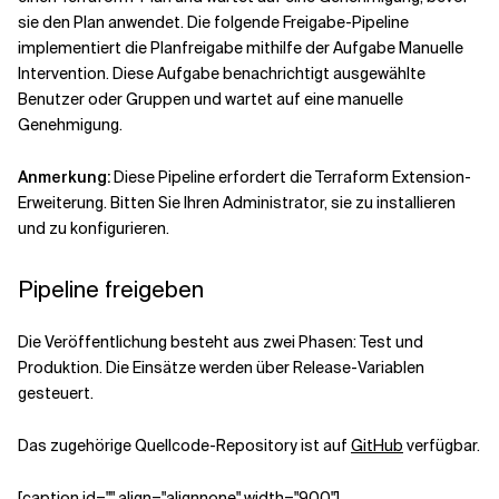
Verwandte Themen
sie den Plan anwendet. Die folgende Freigabe-Pipeline
implementiert die Planfreigabe mithilfe der
Aufgabe Manuelle
Intervention
. Diese Aufgabe benachrichtigt ausgewählte
Benutzer oder Gruppen und wartet auf eine manuelle
Genehmigung.
Anmerkung:
Diese Pipeline erfordert die Terraform Extension-
Erweiterung. Bitten Sie Ihren Administrator, sie zu installieren
und zu konfigurieren.
Pipeline freigeben
Die Veröffentlichung besteht aus zwei Phasen: Test und
Produktion. Die Einsätze werden über Release-Variablen
gesteuert.
Das zugehörige Quellcode-Repository ist auf
GitHub
verfügbar.
[caption id="" align="alignnone" width="900"]