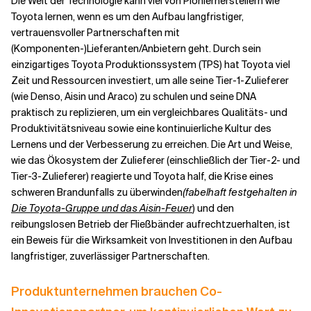
Die Welt der Technologie kann viel von Pionierherstellern wie
Toyota lernen, wenn es um den Aufbau langfristiger,
vertrauensvoller Partnerschaften mit
(Komponenten-)Lieferanten/Anbietern geht. Durch sein
einzigartiges
Toyota Produktionssystem (TPS)
hat Toyota viel
Zeit und Ressourcen investiert, um alle seine Tier-1-Zulieferer
(wie
Denso, Aisin und Araco
) zu schulen und seine DNA
praktisch zu replizieren, um ein vergleichbares Qualitäts- und
Produktivitätsniveau sowie eine kontinuierliche Kultur des
Lernens und der Verbesserung zu erreichen. Die Art und Weise,
wie das Ökosystem der Zulieferer (einschließlich der Tier-2- und
Tier-3-Zulieferer) reagierte und Toyota half, die Krise eines
schweren Brandunfalls zu überwinden
(fabelhaft festgehalten in
Die Toyota-Gruppe und das Aisin-Feuer
) und den
reibungslosen Betrieb der Fließbänder aufrechtzuerhalten, ist
ein Beweis für die Wirksamkeit von Investitionen in den Aufbau
langfristiger, zuverlässiger Partnerschaften.
Produktunternehmen brauchen Co-