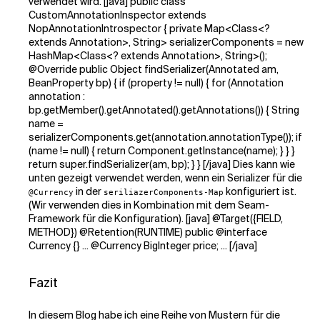
verwendet wird. [java] public class
CustomAnnotationInspector extends
NopAnnotationIntrospector { private Map<Class<?
extends Annotation>, String> serializerComponents = new
HashMap<Class<? extends Annotation>, String>();
@Override public Object findSerializer(Annotated am,
BeanProperty bp) { if (property != null) { for (Annotation
annotation :
bp.getMember().getAnnotated().getAnnotations()) { String
name =
serializerComponents.get(annotation.annotationType()); if
(name != null) { return Component.getInstance(name); } } }
return super.findSerializer(am, bp); } } [/java] Dies kann wie
unten gezeigt verwendet werden, wenn ein Serializer für die
in der
konfiguriert ist.
@Currency
seriliazerComponents-Map
(Wir verwenden dies in Kombination mit dem Seam-
Framework für die Konfiguration). [java] @Target({FIELD,
METHOD}) @Retention(RUNTIME) public @interface
Currency {} ... @Currency BigInteger price; ... [/java]
Fazit
In diesem Blog habe ich eine Reihe von Mustern für die