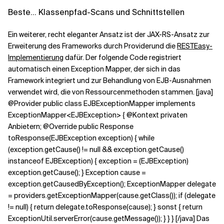
Beste... Klassenpfad-Scans und Schnittstellen
Ein weiterer, recht eleganter Ansatz ist der JAX-RS-Ansatz zur
Erweiterung des Frameworks durch Providerund die
RESTEasy-
Implementierung
dafür. Der folgende Code registriert
automatisch einen Exception Mapper, der sich in das
Framework integriert und zur Behandlung von EJB-Ausnahmen
verwendet wird, die von Ressourcenmethoden stammen. [java]
@Provider public class EJBExceptionMapper implements
ExceptionMapper<EJBException> { @Kontext privaten
Anbietern; @Override public Response
toResponse(EJBException exception) { while
(exception.getCause() != null && exception.getCause()
instanceof EJBException) { exception = (EJBException)
exception.getCause(); } Exception cause =
exception.getCausedByException(); ExceptionMapper delegate
= providers.getExceptionMapper(cause.getClass()); if (delegate
!= null) { return delegate.toResponse(cause); } sonst { return
ExceptionUtil.serverError(cause.getMessage()); } } } [/java] Das