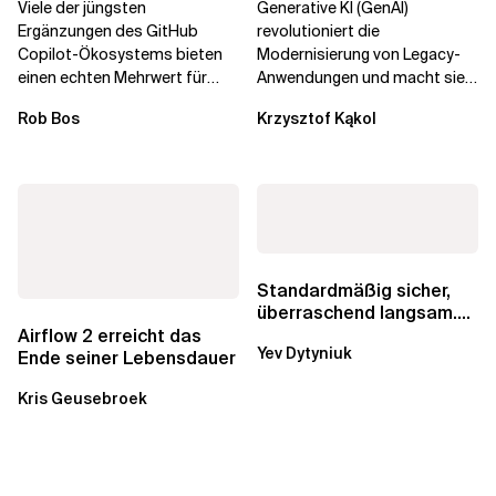
Viele der jüngsten
Generative KI (GenAI)
Unternehmenstransformatio
Ergänzungen des GitHub
revolutioniert die
Copilot-Ökosystems bieten
Modernisierung von Legacy-
einen echten Mehrwert für
Anwendungen und macht sie
einzelne Entwickler, erweitern
schneller und kostengünstiger.
Rob Bos
Krzysztof Kąkol
aber auch die...
Durch die Automatisierung...
Standardmäßig sicher,
überraschend langsam.
Was AWS vergessen hat,
Airflow 2 erreicht das
Yev Dytyniuk
über die RDS...
Ende seiner Lebensdauer
Kris Geusebroek