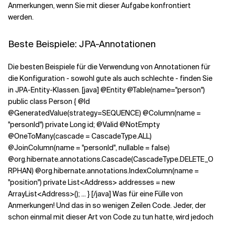
Anmerkungen, wenn Sie mit dieser Aufgabe konfrontiert
werden.
Verwandte Themen
Beste Beispiele: JPA-Annotationen
Die besten Beispiele für die Verwendung von Annotationen für
die Konfiguration - sowohl gute als auch schlechte - finden Sie
in JPA-Entity-Klassen. [java] @Entity @Table(name="person")
public class Person { @Id
@GeneratedValue(strategy=SEQUENCE) @Column(name =
"personId") private Long id; @Valid @NotEmpty
@OneToMany(cascade = CascadeType.ALL)
@JoinColumn(name = "personId", nullable = false)
@org.hibernate.annotations.Cascade(CascadeType.DELETE_O
RPHAN) @org.hibernate.annotations.IndexColumn(name =
"position") private List<Address> addresses = new
ArrayList<Address>(); ... } [/java] Was für eine Fülle von
Anmerkungen! Und das in so wenigen Zeilen Code. Jeder, der
schon einmal mit dieser Art von Code zu tun hatte, wird jedoch