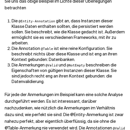
Sie uns das obige Beispiel im Lichte dieser Überlegungen
betrachten
Die
gibt an, dass Instanzen dieser
@Entity-Annotation
Klasse Daten enthalten sollten, die persistiert werden
sollen. Sie beschreibt, wie die Klasse gedacht ist. Außerdem
ermöglicht sie es verschiedenen Frameworks, mit ihr zu
arbeiten.
Die Annotation
ist eine reine Konfiguration. Sie
@Table
beschreibt nichts über diese Klasse und ist eng an ihren
Kontext gebunden: Datenbanken.
Die Anmerkungen
und
beschreiben die
@Valid
@NotEmpty
Eigenschaften von
gültigen
Instanzen dieser Klasse. Sie
sind jedoch recht eng an ihren Kontext gebunden: die
Datenvalidierung.
Für jede der Anmerkungen im Beispiel kann eine solche Analyse
durchgeführt werden. Es ist interessant, darüber
nachzudenken, wie
nützlich
die Anmerkungen im Verhältnis
dazu sind, wie
perfekt
sie sind: Die
@Entity-Anmerkung
ist zwar
nahezu perfekt, aber eigentlich überflüssig, da sie ohne die
@Table-Anmerkung
nie verwendet wird. Die Annotationen
@Valid