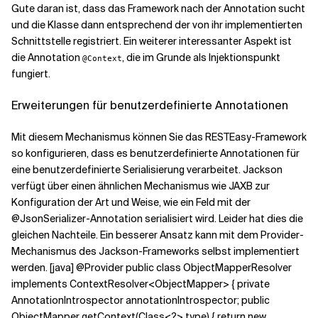
Gute daran ist, dass das Framework nach der Annotation sucht
und die Klasse dann entsprechend der von ihr implementierten
Schnittstelle registriert. Ein weiterer interessanter Aspekt ist
die Annotation
, die im Grunde als Injektionspunkt
@Context
fungiert.
Erweiterungen für benutzerdefinierte Annotationen
Mit diesem Mechanismus können Sie das RESTEasy-Framework
so konfigurieren, dass es benutzerdefinierte Annotationen für
eine benutzerdefinierte Serialisierung verarbeitet. Jackson
verfügt über einen ähnlichen Mechanismus wie JAXB zur
Konfiguration der Art und Weise, wie ein Feld mit der
@JsonSerializer-Annotation serialisiert wird. Leider hat dies die
gleichen Nachteile. Ein besserer Ansatz kann mit dem Provider-
Mechanismus des Jackson-Frameworks selbst implementiert
werden. [java] @Provider public class ObjectMapperResolver
implements ContextResolver<ObjectMapper> { private
AnnotationIntrospector annotationIntrospector; public
ObjectMapper getContext(Class<?> type) { return new