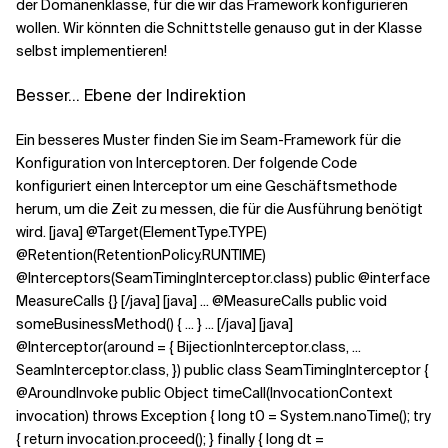
der Domänenklasse, für die wir das Framework konfigurieren
wollen. Wir könnten die Schnittstelle genauso gut in der Klasse
selbst implementieren!
Besser... Ebene der Indirektion
Ein besseres Muster finden Sie im Seam-Framework für die
Konfiguration von Interceptoren. Der folgende Code
konfiguriert einen Interceptor um eine Geschäftsmethode
herum, um die Zeit zu messen, die für die Ausführung benötigt
wird. [java] @Target(ElementType.TYPE)
@Retention(RetentionPolicy.RUNTIME)
@Interceptors(SeamTimingInterceptor.class) public @interface
MeasureCalls {} [/java] [java] ... @MeasureCalls public void
someBusinessMethod() { ... } ... [/java] [java]
@Interceptor(around = { BijectionInterceptor.class, ...
SeamInterceptor.class, }) public class SeamTimingInterceptor {
@AroundInvoke public Object timeCall(InvocationContext
invocation) throws Exception { long t0 = System.nanoTime(); try
{ return invocation.proceed(); } finally { long dt =