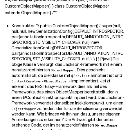
CustomObjectMapper(); } class CustomObjectMapper
extends ObjectMapper { /**
Konstruktor. */ public CustomObjectMapper() { super(null,
null, null, new SerializationConfig( DEFAULT_INTROSPECTOR,
pair(annotationIntrospector,DEFAULT_ANNOTATION_INTRO
SPECTOR), STD_VISIBILITY_CHECKER, null), new
DeserializationConfig(DEFAULT_INTROSPECTOR,
pair(annotationIntrospector,DEFAULT_ANNOTATION_INTRO
SPECTOR), STD_VISIBILITY_CHECKER, null) ); } } } [/java] Die
obige Klasse 'versorgt' das Jackson-Framework mit einem
benutzerdefinierten
. Dies geschieht
ObjectMapper
automatisch, da die Klasse mit
annotiert ist und
@Provider
implementiert. Jetzt
ContextResolver<ObjectMapper>
erkennt das RESTEasy-Framework dies als Teil des
Frameworks, das einen
ObjectMapper
bereitstellt, der in
einen
@Context-Injektionspunkt
injiziert wird. Das Jackson-
Framework verwendet denselben Injektionspunkt, um einen
zu finden, der für die Serialisierung verwendet
ObjectMapper
werden kann. Wie bringen wir ihn nun dazu, unsere eigenen
Anmerkungen zu erkennen? Die Antwort gibt der unten
stehende Code, der im benutzerdefinierten
ObjectMapper