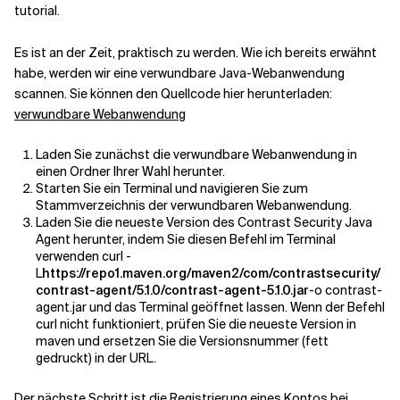
tutorial.
Es ist an der Zeit, praktisch zu werden. Wie ich bereits erwähnt
habe, werden wir eine verwundbare Java-Webanwendung
scannen. Sie können den Quellcode hier herunterladen:
verwundbare Webanwendung
Laden Sie zunächst die verwundbare Webanwendung in
einen Ordner Ihrer Wahl herunter.
Starten Sie ein Terminal und navigieren Sie zum
Stammverzeichnis der verwundbaren Webanwendung.
Laden Sie die neueste Version des Contrast Security Java
Agent herunter, indem Sie diesen Befehl im Terminal
verwenden
curl -
L
https://repo1.maven.org/maven2/com/contrastsecurity/
contrast-agent/5.1.0/contrast-agent-5.1.0.jar
-o contrast-
agent.jar
und das Terminal geöffnet lassen.
Wenn der Befehl
curl nicht funktioniert, prüfen Sie die neueste Version in
maven und ersetzen Sie die Versionsnummer (fett
gedruckt) in der URL.
Der nächste Schritt ist die Registrierung eines Kontos bei