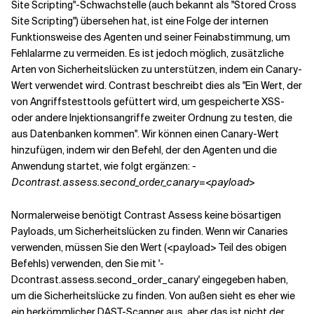
Site Scripting"-Schwachstelle (auch bekannt als "Stored Cross
Site Scripting") übersehen hat, ist eine Folge der internen
Funktionsweise des Agenten und seiner Feinabstimmung, um
Fehlalarme zu vermeiden. Es ist jedoch möglich, zusätzliche
Arten von Sicherheitslücken zu unterstützen, indem ein Canary-
Wert verwendet wird. Contrast beschreibt dies als "Ein Wert, der
von Angriffstesttools gefüttert wird, um gespeicherte XSS-
oder andere Injektionsangriffe zweiter Ordnung zu testen, die
aus Datenbanken kommen". Wir können einen Canary-Wert
hinzufügen, indem wir den Befehl, der den Agenten und die
Anwendung startet, wie folgt ergänzen:
-
Dcontrast.assess.second_order_canary=<payload>
Normalerweise benötigt Contrast Assess keine bösartigen
Payloads, um Sicherheitslücken zu finden. Wenn wir Canaries
verwenden, müssen Sie den Wert (<payload> Teil des obigen
Befehls) verwenden, den Sie mit '-
Dcontrast.assess.second_order_canary' eingegeben haben,
um die Sicherheitslücke zu finden. Von außen sieht es eher wie
ein herkömmlicher DAST-Scanner aus, aber das ist nicht der