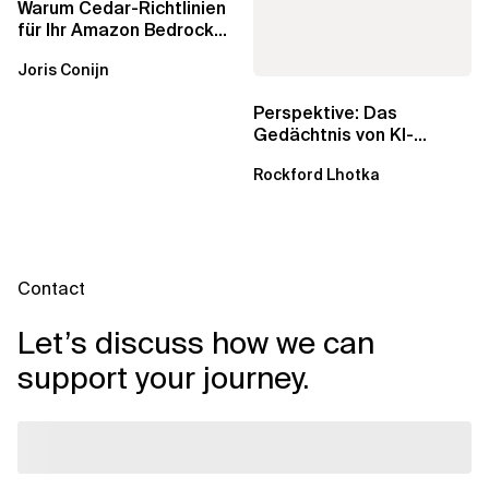
Warum Cedar-Richtlinien
für Ihr Amazon Bedrock
AgentCore Gateway
Joris Conijn
wichtig sind
Perspektive: Das
Gedächtnis von KI-
Agenten – Einblicke aus
Rockford Lhotka
dem...
Contact
Let’s discuss how we can
support your journey.