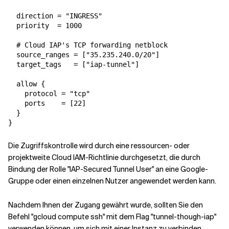
  direction = "INGRESS"

  priority  = 1000

  # Cloud IAP's TCP forwarding netblock

  source_ranges = ["35.235.240.0/20"]

  target_tags   = ["iap-tunnel"]

  allow {

    protocol = "tcp"

    ports    = [22]

  }

}
Die Zugriffskontrolle wird durch eine ressourcen- oder
projektweite Cloud IAM-Richtlinie durchgesetzt, die durch
Bindung der Rolle "IAP-Secured Tunnel User" an eine Google-
Gruppe oder einen einzelnen Nutzer angewendet werden kann.
Nachdem Ihnen der Zugang gewährt wurde, sollten Sie den
Befehl "gcloud compute ssh" mit dem Flag "tunnel-though-iap"
verwenden können, um sich mit einer Instanz zu verbinden.