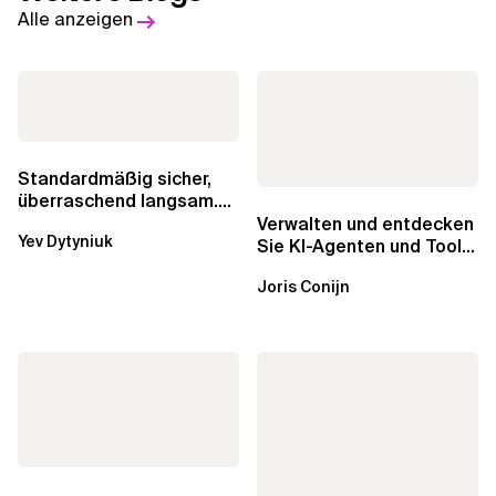
Alle anzeigen
Standardmäßig sicher,
überraschend langsam.
Was AWS vergessen hat,
Verwalten und entdecken
Yev Dytyniuk
über die RDS...
Sie KI-Agenten und Tools
mit Amazon Bedrock
Joris Conijn
AgentCore...