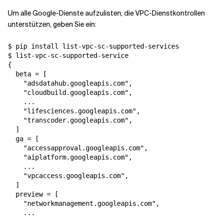
Um alle Google-Dienste aufzulisten, die VPC-Dienstkontrollen
unterstützen, geben Sie ein:
Verwandte Themen
$ pip install list-vpc-sc-supported-services

$ list-vpc-sc-supported-service

{

  beta = [

    "adsdatahub.googleapis.com",

    "cloudbuild.googleapis.com",

    ...

    "lifesciences.googleapis.com",

    "transcoder.googleapis.com",

  ]

  ga = [

    "accessapproval.googleapis.com",

    "aiplatform.googleapis.com",

    ...

    "vpcaccess.googleapis.com",

  ]

  preview = [

    "networkmanagement.googleapis.com",

    ...
