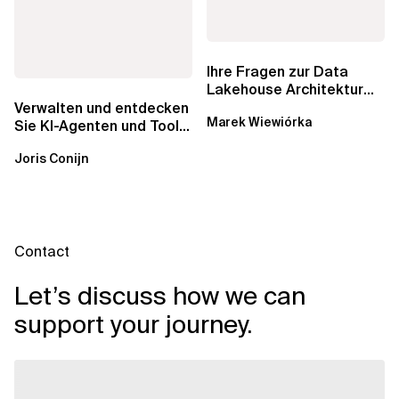
Ihre Fragen zur Data
Lakehouse Architektur
werden beantwortet:...
Verwalten und entdecken
Marek Wiewiórka
Sie KI-Agenten und Tools
mit Amazon Bedrock
Joris Conijn
AgentCore...
Contact
Let’s discuss how we can
support your journey.