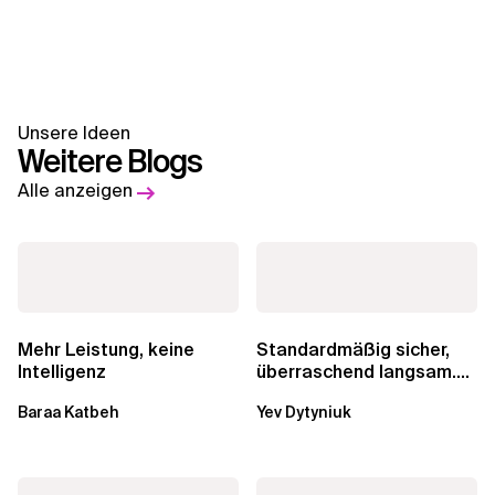
Unsere Ideen
Weitere Blogs
Alle anzeigen
Mehr Leistung, keine
Standardmäßig sicher,
Intelligenz
überraschend langsam.
Was AWS vergessen hat,
Baraa Katbeh
Yev Dytyniuk
über die RDS...