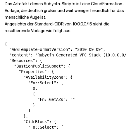
Das Artefakt dieses Rubycfn-Skripts ist eine CloudFormation-
Vorlage, die deutlich größer und weit weniger freundlich für das
menschliche Auge ist.
Angesichts der Standard-CIDR von 10.0.0.0/16 sieht die
resultierende Vorlage wie folgt aus:
{
  "AWSTemplateFormatVersion": "2010-09-09",
  "content": "Rubycfn Generated VPC Stack (10.0.0.0/16)",
  "Resources": {
    "BastionPublicSubnet": {
      "Properties": {
        "AvailabilityZone": {
          "Fn::Select": [
            0,
            {
              "Fn::GetAZs": ""
            }
          ]
        },
        "CidrBlock": {
          "Fn::Select": [
            9,
            {
              "Fn::Cidr": [
                {
                  "Fn::GetAtt": [
                    "Vpc",
                    "CidrBlock"
                  ]
                },
                "12",
                "8"
              ]
            }
          ]
        },
        "MapPublicIpOnLaunch": true,
        "Tags": [
          {
            "Key": "owner",
            "Value": "Binx"
          },
          {
            "Key": "resource_type",
            "Value": "BastionPublic"
          }
        ],
        "VpcId": {
          "Ref": "Vpc"
        }
      },
      "Type": "AWS::EC2::Subnet"
    },
    "BastionPublicSubnet2": {
      "Properties": {
        "AvailabilityZone": {
          "Fn::Select": [
            1,
            {
              "Fn::GetAZs": ""
            }
          ]
        },
        "CidrBlock": {
          "Fn::Select": [
            10,
            {
              "Fn::Cidr": [
                {
                  "Fn::GetAtt": [
                    "Vpc",
                    "CidrBlock"
                  ]
                },
                "12",
                "8"
              ]
            }
          ]
        },
        "MapPublicIpOnLaunch": true,
        "Tags": [
          {
            "Key": "owner",
            "Value": "Binx"
          },
          {
            "Key": "resource_type",
            "Value": "BastionPublic"
          }
        ],
        "VpcId": {
          "Ref": "Vpc"
        }
      },
      "Type": "AWS::EC2::Subnet"
    },
    "BastionPublicSubnet3": {
      "Properties": {
        "AvailabilityZone": {
          "Fn::Select": [
            2,
            {
              "Fn::GetAZs": ""
            }
          ]
        },
        "CidrBlock": {
          "Fn::Select": [
            11,
            {
              "Fn::Cidr": [
                {
                  "Fn::GetAtt": [
                    "Vpc",
                    "CidrBlock"
                  ]
                },
                "12",
                "8"
              ]
            }
          ]
        },
        "MapPublicIpOnLaunch": true,
        "Tags": [
          {
            "Key": "owner",
            "Value": "Binx"
          },
          {
            "Key": "resource_type",
            "Value": "BastionPublic"
          }
        ],
        "VpcId": {
          "Ref": "Vpc"
        }
      },
      "Type": "AWS::EC2::Subnet"
    },
    "BastionPublicSubnetRouteTableAssociation": {
      "Properties": {
        "RouteTableId": {
          "Ref": "RouteTable"
        },
        "SubnetId": {
          "Ref": "BastionPublicSubnet"
        }
      },
      "Type": "AWS::EC2::SubnetRouteTableAssociation"
    },
    "BastionPublicSubnetRouteTableAssociation2": {
      "Properties": {
        "RouteTableId": {
          "Ref": "RouteTable"
        },
        "SubnetId": {
          "Ref": "BastionPublicSubnet2"
        }
      },
      "Type": "AWS::EC2::SubnetRouteTableAssociation"
    },
    "BastionPublicSubnetRouteTableAssociation3": {
      "Properties": {
        "RouteTableId": {
          "Ref": "RouteTable"
        },
        "SubnetId": {
          "Ref": "BastionPublicSubnet3"
        }
      },
      "Type": "AWS::EC2::SubnetRouteTableAssociation"
    },
    "Ec2PrivateSubnet": {
      "Properties": {
        "AvailabilityZone": {
          "Fn::Select": [
            0,
            {
              "Fn::GetAZs": ""
            }
          ]
        },
        "CidrBlock": {
          "Fn::Select": [
            6,
            {
              "Fn::Cidr": [
                {
                  "Fn::GetAtt": [
                    "Vpc",
                    "CidrBlock"
                  ]
                },
                "9",
                "8"
              ]
            }
          ]
        },
        "MapPublicIpOnLaunch": false,
        "Tags": [
          {
            "Key": "owner",
            "Value": "Binx"
          },
          {
            "Key": "resource_type",
            "Value": "Ec2Private"
          }
        ],
        "VpcId": {
          "Ref": "Vpc"
        }
      },
      "Type": "AWS::EC2::Subnet"
    },
    "Ec2PrivateSubnet2": {
      "Properties": {
        "AvailabilityZone": {
          "Fn::Select": [
            1,
            {
              "Fn::GetAZs": ""
            }
          ]
        },
        "CidrBlock": {
          "Fn::Select": [
            7,
            {
              "Fn::Cidr": [
                {
                  "Fn::GetAtt": [
                    "Vpc",
                    "CidrBlock"
                  ]
                },
                "9",
                "8"
              ]
            }
          ]
        },
        "MapPublicIpOnLaunch": false,
        "Tags": [
          {
            "Key": "owner",
            "Value": "Binx"
          },
          {
            "Key": "resource_type",
            "Value": "Ec2Private"
          }
        ],
        "VpcId": {
          "Ref": "Vpc"
        }
      },
      "Type": "AWS::EC2::Subnet"
    },
    "Ec2PrivateSubnet3": {
      "Properties": {
        "AvailabilityZone": {
          "Fn::Select": [
            2,
            {
              "Fn::GetAZs": ""
            }
          ]
        },
        "CidrBlock": {
          "Fn::Select": [
            8,
            {
              "Fn::Cidr": [
                {
                  "Fn::GetAtt": [
                    "Vpc",
                    "CidrBlock"
                  ]
                },
                "9",
                "8"
              ]
            }
          ]
        },
        "MapPublicIpOnLaunch": false,
        "Tags": [
          {
            "Key": "owner",
            "Value": "Binx"
          },
          {
            "Key": "resource_type",
            "Value": "Ec2Private"
          }
        ],
        "VpcId": {
          "Ref": "Vpc"
        }
      },
      "Type": "AWS::EC2::Subnet"
    },
    "Ec2PrivateSubnetRouteTableAssociation": {
      "Properties": {
        "RouteTableId": {
          "Ref": "RouteTable"
        },
        "SubnetId": {
          "Ref": "Ec2PrivateSubnet"
        }
      },
      "Type": "AWS::EC2::SubnetRouteTableAssociation"
    },
    "Ec2PrivateSubnetRouteTableAssociation2": {
      "Properties": {
        "RouteTableId": {
          "Ref": "RouteTable"
        },
        "SubnetId": {
          "Ref": "Ec2PrivateSubnet2"
        }
      },
      "Type": "AWS::EC2::SubnetRouteTableAssociation"
    },
    "Ec2PrivateSubnetRouteTableAssociation3": {
      "Properties": {
        "RouteTableId": {
          "Ref": "RouteTable"
        },
        "SubnetId": {
          "Ref": "Ec2PrivateSubnet3"
        }
      },
      "Type": "AWS::EC2::SubnetRouteTableAssociation"
    },
    "Ec2PublicSubnet": {
      "Properties": {
        "AvailabilityZone": {
          "Fn::Select": [
            0,
            {
              "Fn::GetAZs": ""
            }
          ]
        },
        "CidrBlock": {
          "Fn::Select": [
            3,
            {
              "Fn::Cidr": [
                {
                  "Fn::GetAtt": [
                    "Vpc",
                    "CidrBlock"
                  ]
                },
                "6",
                "8"
              ]
            }
          ]
        },
        "MapPublicIpOnLaunch": true,
        "Tags": [
          {
            "Key": "owner",
            "Value": "Binx"
          },
          {
            "Key": "resource_type",
            "Value": "Ec2Public"
          }
        ],
        "VpcId": {
          "Ref": "Vpc"
        }
      },
      "Type": "AWS::EC2::Subnet"
    },
    "Ec2PublicSubnet2": {
      "Properties": {
        "AvailabilityZone": {
          "Fn::Select": [
            1,
            {
              "Fn::GetAZs": ""
            }
          ]
        },
        "CidrBlock": {
          "Fn::Select": [
            4,
            {
              "Fn::Cidr": [
                {
                  "Fn::GetAtt": [
                    "Vpc",
                    "CidrBlock"
                  ]
                },
                "6",
                "8"
              ]
            }
          ]
        },
        "MapPublicIpOnLaunch": true,
        "Tags": [
          {
            "Key": "owner",
            "Value": "Binx"
          },
          {
            "Key": "resource_type",
            "Value": "Ec2Public"
          }
        ],
        "VpcId": {
          "Ref": "Vpc"
        }
      },
      "Type": "AWS::EC2::Subnet"
    },
    "Ec2PublicSubnet3": {
      "Properties": {
        "AvailabilityZone": {
          "Fn::Select": [
            2,
            {
              "Fn::GetAZs": ""
            }
          ]
        },
        "CidrBlock": {
          "Fn::Select": [
            5,
            {
              "Fn::Cidr": [
                {
                  "Fn::GetAtt": [
                    "Vpc",
                    "CidrBlock"
                  ]
                },
                "6",
                "8"
              ]
            }
          ]
        },
        "MapPublicIpOnLaunch": true,
        "Tags": [
          {
            "Key": "owner",
            "Value": "Binx"
          },
          {
            "Key": "resource_type",
            "Value": "Ec2Public"
          }
        ],
        "VpcId": {
          "Ref": "Vpc"
        }
      },
      "Type": "AWS::EC2::Subnet"
    },
    "Ec2PublicSubnetRouteTableAssociation": {
      "Properties": {
        "RouteTableId": {
          "Ref": "RouteTable"
        },
        "Su