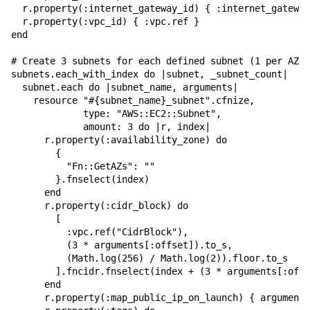
  r.property(:internet_gateway_id) { :internet_gateway
  r.property(:vpc_id) { :vpc.ref }

end

# Create 3 subnets for each defined subnet (1 per AZ)

subnets.each_with_index do |subnet, _subnet_count|

  subnet.each do |subnet_name, arguments|

    resource "#{subnet_name}_subnet".cfnize,

             type: "AWS::EC2::Subnet",

             amount: 3 do |r, index|

      r.property(:availability_zone) do

        {

          "Fn::GetAZs": ""

        }.fnselect(index)

      end

      r.property(:cidr_block) do

        [

          :vpc.ref("CidrBlock"),

          (3 * arguments[:offset]).to_s,

          (Math.log(256) / Math.log(2)).floor.to_s

        ].fncidr.fnselect(index + (3 * arguments[:offs
      end

      r.property(:map_public_ip_on_launch) { arguments