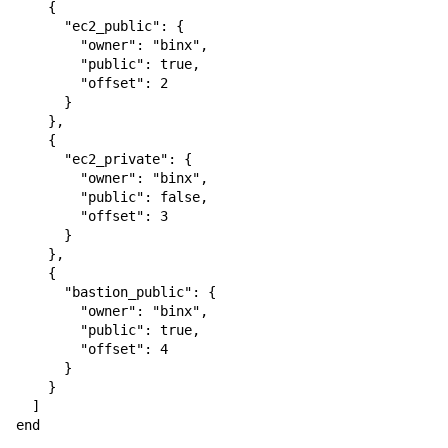
    {

      "ec2_public": {

        "owner": "binx",

        "public": true,

        "offset": 2

      }

    },

    {

      "ec2_private": {

        "owner": "binx",

        "public": false,

        "offset": 3

      }

    },

    {

      "bastion_public": {

        "owner": "binx",

        "public": true,

        "offset": 4

      }

    }

  ]

end
