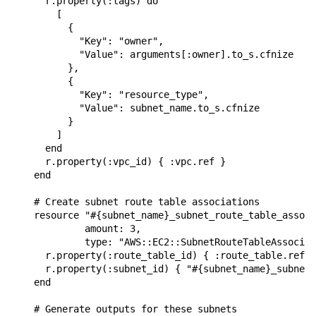
      r.property(:tags) do

        [

          {

            "Key": "owner",

            "Value": arguments[:owner].to_s.cfnize

          },

          {

            "Key": "resource_type",

            "Value": subnet_name.to_s.cfnize

          }

        ]

      end

      r.property(:vpc_id) { :vpc.ref }

    end

    # Create subnet route table associations

    resource "#{subnet_name}_subnet_route_table_associ
             amount: 3,

             type: "AWS::EC2::SubnetRouteTableAssociat
      r.property(:route_table_id) { :route_table.ref }

      r.property(:subnet_id) { "#{subnet_name}_subnet#
    end

    # Generate outputs for these subnets
