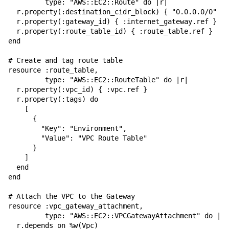
         type: "AWS::EC2::Route" do |r|

  r.property(:destination_cidr_block) { "0.0.0.0/0" }

  r.property(:gateway_id) { :internet_gateway.ref }

  r.property(:route_table_id) { :route_table.ref }

end

# Create and tag route table

resource :route_table,

         type: "AWS::EC2::RouteTable" do |r|

  r.property(:vpc_id) { :vpc.ref }

  r.property(:tags) do

    [

      {

        "Key": "Environment",

        "Value": "VPC Route Table"

      }

    ]

  end

end

# Attach the VPC to the Gateway

resource :vpc_gateway_attachment,

         type: "AWS::EC2::VPCGatewayAttachment" do |r|

  r.depends_on %w(Vpc)
