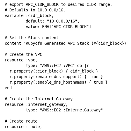
# export VPC_CIDR_BLOCK to desired CIDR range.

# Defaults to 10.0.0.0/16.

variable :cidr_block,

         default: "10.0.0.0/16",

         value: ENV["VPC_CIDR_BLOCK"]

# Set the Stack content

content "Rubycfn Generated VPC Stack (#{cidr_block})"

# Create the VPC

resource :vpc,

         type: "AWS::EC2::VPC" do |r|

  r.property(:cidr_block) { cidr_block }

  r.property(:enable_dns_support) { true }

  r.property(:enable_dns_hostnames) { true }

end

# Create the Internet Gateway

resource :internet_gateway,

         type: "AWS::EC2::InternetGateway"

# Create route

resource :route,
