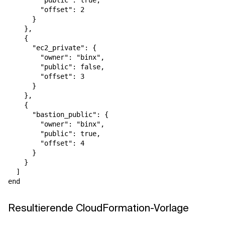
        "public": true,

        "offset": 2

      }

    },

    {

      "ec2_private": {

        "owner": "binx",

        "public": false,

        "offset": 3

      }

    },

    {

      "bastion_public": {

        "owner": "binx",

        "public": true,

        "offset": 4

      }

    }

  ]

Resultierende CloudFormation-Vorlage