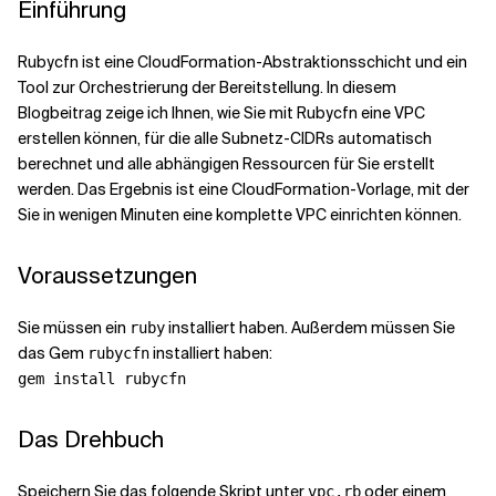
Einführung
Verwandte Themen
Rubycfn ist eine CloudFormation-Abstraktionsschicht und ein
Tool zur Orchestrierung der Bereitstellung. In diesem
Blogbeitrag zeige ich Ihnen, wie Sie mit Rubycfn eine VPC
erstellen können, für die alle Subnetz-CIDRs automatisch
berechnet und alle abhängigen Ressourcen für Sie erstellt
werden. Das Ergebnis ist eine CloudFormation-Vorlage, mit der
Sie in wenigen Minuten eine komplette VPC einrichten können.
Voraussetzungen
Sie müssen ein
installiert haben. Außerdem müssen Sie
ruby
das Gem
installiert haben:
rubycfn
gem install rubycfn
Das Drehbuch
Speichern Sie das folgende Skript unter
oder einem
vpc.rb