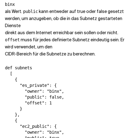
binx
als Wert.
kann entweder auf true oder false gesetzt
public
werden, um anzugeben, ob die in das Subnetz gestarteten
Dienste
direkt aus dem Internet erreichbar sein sollen oder nicht.
muss für jedes definierte Subnetz eindeutig sein. Er
offset
wird verwendet, um den
CIDR-Bereich für die Subnetze zu berechnen.
def subnets

  [

    {

      "es_private": {

        "owner": "binx",

        "public": false,

        "offset": 1

      }

    },

    {

      "ec2_public": {

        "owner": "binx",
