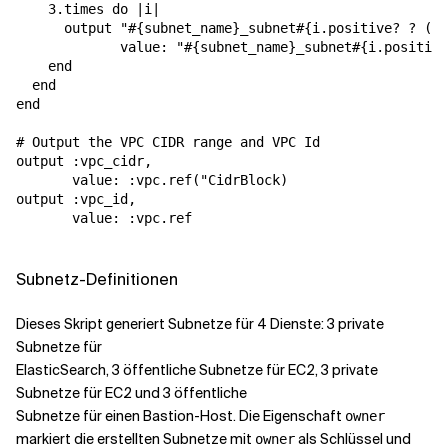
    3.times do |i|

      output "#{subnet_name}_subnet#{i.positive? ? (i 
             value: "#{subnet_name}_subnet#{i.positive
    end

  end

end

# Output the VPC CIDR range and VPC Id

output :vpc_cidr,

       value: :vpc.ref("CidrBlock)

output :vpc_id,

       value: :vpc.ref

Subnetz-Definitionen
Dieses Skript generiert Subnetze für 4 Dienste: 3 private
Subnetze für
ElasticSearch, 3 öffentliche Subnetze für EC2, 3 private
Subnetze für EC2 und 3 öffentliche
Subnetze für einen Bastion-Host. Die Eigenschaft
owner
markiert die erstellten Subnetze mit
als Schlüssel und
owner