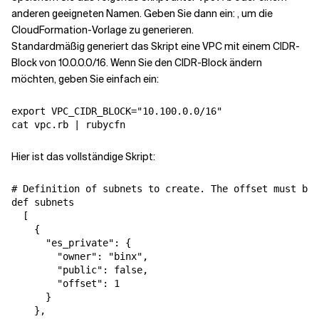
anderen geeigneten Namen. Geben Sie dann ein:
, um die
CloudFormation-Vorlage zu generieren.
Standardmäßig generiert das Skript eine VPC mit einem CIDR-
Block von 10.0.0.0/16. Wenn Sie den CIDR-Block ändern
möchten, geben Sie einfach ein:
export VPC_CIDR_BLOCK="10.100.0.0/16"

Hier ist das vollständige Skript:
# Definition of subnets to create. The offset must be 
def subnets

  [

    {

      "es_private": {

        "owner": "binx",

        "public": false,

        "offset": 1

      }

    },
