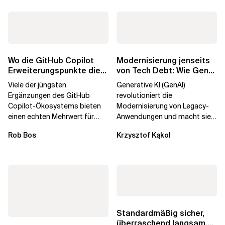
Wo die GitHub Copilot
Modernisierung jenseits
Erweiterungspunkte die
von Tech Debt: Wie GenAI
Governance brechen
die
Viele der jüngsten
Generative KI (GenAI)
Unternehmenstransformatio
Ergänzungen des GitHub
revolutioniert die
Copilot-Ökosystems bieten
Modernisierung von Legacy-
einen echten Mehrwert für
Anwendungen und macht sie
einzelne Entwickler, erweitern
schneller und kostengünstiger.
Rob Bos
Krzysztof Kąkol
aber auch die...
Durch die Automatisierung...
Standardmäßig sicher,
überraschend langsam.