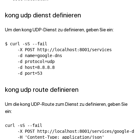
kong udp dienst definieren
Verwandte Themen
Um den kong UDP-Dienst zu definieren, geben Sie ein:
$ curl -sS --fail 

     -X POST http://localhost:8001/services 

     -d name=google-dns 

     -d protocol=udp 

     -d host=8.8.8.8 

kong udp route definieren
Um die kong UDP-Route zum Dienst zu definieren, geben Sie
ein:
curl -sS --fail  

     -X POST http://localhost:8001/services/google-dns
     -H 'Content-Type: application/json' 
