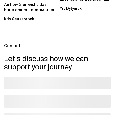
Was AWS vergessen hat,
Airflow 2 erreicht das
Yev Dytyniuk
über die RDS...
Ende seiner Lebensdauer
Kris Geusebroek
Contact
Let’s discuss how we can
support your journey.