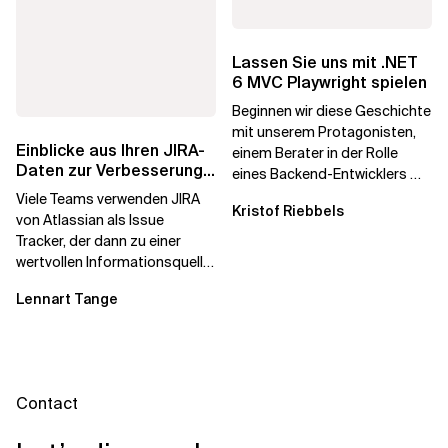
Lassen Sie uns mit .NET
6 MVC Playwright spielen
Beginnen wir diese Geschichte
mit unserem Protagonisten,
Einblicke aus Ihren JIRA-
einem Berater in der Rolle
Daten zur Verbesserung
eines Backend-Entwicklers mit
Ihres Teams
Schwerpunkt auf .NET 6 und
Viele Teams verwenden JIRA
Kristof Riebbels
Azure....
von Atlassian als Issue
Tracker, der dann zu einer
wertvollen Informationsquelle
für ihre tägliche Arbeit wird.
Lennart Tange
Als...
Contact