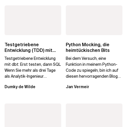
Testgetriebene
Python Mocking, die
Entwicklung (TDD) mit
heimtückischen Bits
dbt: Erst testen, dann
Testgetriebene Entwicklung
Bei dem Versuch, eine
SQL
mit dbt: Erst testen, dann SQL
Funktion in meinem Python-
Wenn Sie mehr als drei Tage
Code zu spiegeln, bin ich auf
als Analytik-Ingenieur
diesen hervorragenden Blog
verbracht haben, hatten Sie...
von Durga Swaroop Perla
Dumky de Wilde
Jan Vermeir
gestoßen. Der Blog...