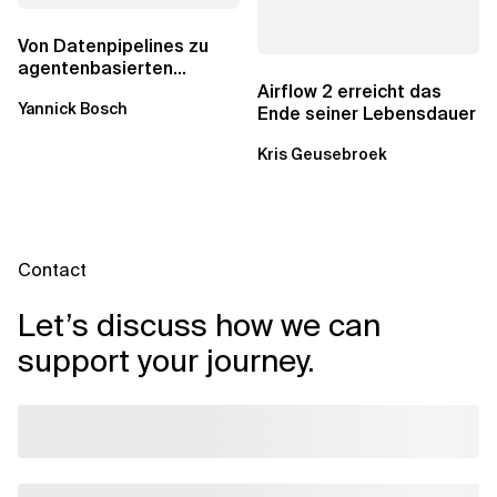
Von Datenpipelines zu
agentenbasierten
Workflows: Ein Wandel im
Airflow 2 erreicht das
Yannick Bosch
Analytics...
Ende seiner Lebensdauer
Kris Geusebroek
Contact
Let’s discuss how we can
support your journey.