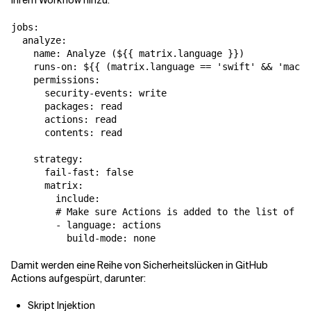
ihrem Workflow hinzu:
jobs:

  analyze:

    name: Analyze (${{ matrix.language }})

    runs-on: ${{ (matrix.language == 'swift' && 'macos
    permissions:

      security-events: write

      packages: read

      actions: read

      contents: read

    strategy:

      fail-fast: false

      matrix:

        include:

        # Make sure Actions is added to the list of la
        - language: actions

          build-mode: none
Damit werden eine Reihe von Sicherheitslücken in GitHub
Actions aufgespürt, darunter:
Skript Injektion