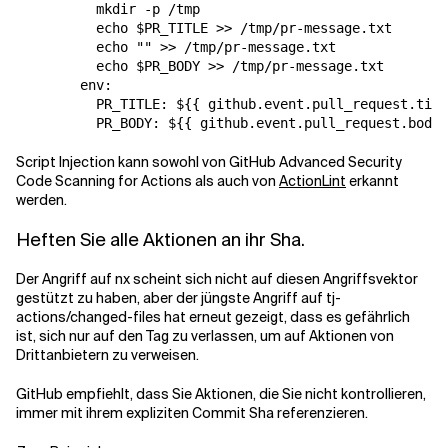
          mkdir -p /tmp

          echo $PR_TITLE >> /tmp/pr-message.txt

          echo "" >> /tmp/pr-message.txt

          echo $PR_BODY >> /tmp/pr-message.txt

        env:

          PR_TITLE: ${{ github.event.pull_request.titl
          PR_BODY: ${{ github.event.pull_request.body 
Script Injection kann sowohl von GitHub Advanced Security
Code Scanning for Actions als auch von
ActionLint
erkannt
werden.
Heften Sie alle Aktionen an ihr Sha.
Der Angriff auf nx scheint sich nicht auf diesen Angriffsvektor
gestützt zu haben, aber der jüngste Angriff auf tj-
actions/changed-files hat erneut gezeigt, dass es gefährlich
ist, sich nur auf den Tag zu verlassen, um auf Aktionen von
Drittanbietern zu verweisen.
GitHub empfiehlt, dass Sie Aktionen, die Sie nicht kontrollieren,
immer mit ihrem expliziten Commit Sha referenzieren.