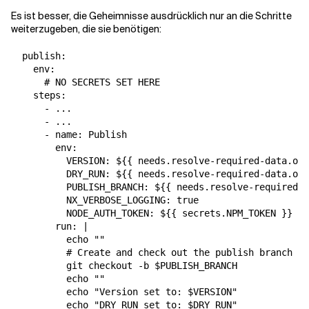
Es ist besser, die Geheimnisse ausdrücklich nur an die Schritte
weiterzugeben, die sie benötigen:
  publish:

    env:

      # NO SECRETS SET HERE

    steps:

      - ...

      - ...

      - name: Publish

        env:

          VERSION: ${{ needs.resolve-required-data.out
          DRY_RUN: ${{ needs.resolve-required-data.out
          PUBLISH_BRANCH: ${{ needs.resolve-required-d
          NX_VERBOSE_LOGGING: true

          NODE_AUTH_TOKEN: ${{ secrets.NPM_TOKEN }}

        run: |

          echo ""

          # Create and check out the publish branch

          git checkout -b $PUBLISH_BRANCH

          echo ""

          echo "Version set to: $VERSION"

          echo "DRY_RUN set to: $DRY_RUN"
