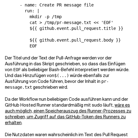
      - name: Create PR message file

        run: |

          mkdir -p /tmp

          cat > /tmp/pr-message.txt << 'EOF'

          ${{ github.event.pull_request.title }}

          ${{ github.event.pull_request.body }}

          EOF
Der Titel und der Text der Pull-Anfrage werden vor der
Ausführung in das Skript geschrieben, so dass das Einfügen
von
als beliebiger Bash-Befehl interpretiert werden würde.
EOF
Und das Hinzufügen von
würde ebenfalls zur
$(...)
Ausführung von Code führen, bevor der Inhalt in
pr-
geschrieben wird.
message.txt
Da der Workflow nun beliebigen Code ausführen kann und der
GitHub Hosted Runner standardmäßig mit sudo läuft,
wäre es
auch möglich, einen Speicherauszug des Runner-Prozesses zu
schreiben, um Zugriff auf das GitHub-Token des Runners zu
erhalten
.
Die Nutzdaten waren wahrscheinlich im Text des Pull Request