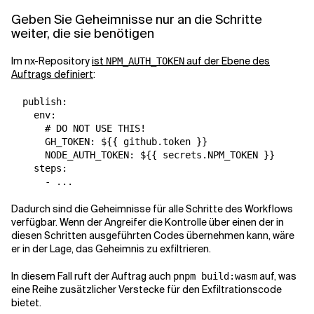
Geben Sie Geheimnisse nur an die Schritte
weiter, die sie benötigen
Im nx-Repository
ist
auf der Ebene des
NPM_AUTH_TOKEN
Auftrags definiert
:
  publish:

    env:

      # DO NOT USE THIS!

      GH_TOKEN: ${{ github.token }}

      NODE_AUTH_TOKEN: ${{ secrets.NPM_TOKEN }}

    steps:

      - ...
Dadurch sind die Geheimnisse für alle Schritte des Workflows
verfügbar. Wenn der Angreifer die Kontrolle über einen der in
diesen Schritten ausgeführten Codes übernehmen kann, wäre
er in der Lage, das Geheimnis zu exfiltrieren.
In diesem Fall ruft der Auftrag auch
auf, was
pnpm build:wasm
eine Reihe zusätzlicher Verstecke für den Exfiltrationscode
bietet.