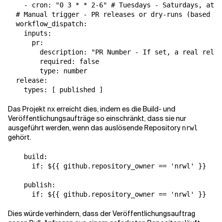
    - cron: "0 3 * * 2-6" # Tuesdays - Saturdays, at 3
  # Manual trigger - PR releases or dry-runs (based on
  workflow_dispatch:

    inputs:

      pr:

        description: "PR Number - If set, a real relea
        required: false

        type: number

  release:

    types: [ published ]
Das Projekt
erreicht dies, indem es die Build- und
nx
Veröffentlichungsaufträge so einschränkt, dass sie nur
ausgeführt werden, wenn das auslösende Repository
nrwl
gehört.
    build:

      if: ${{ github.repository_owner == 'nrwl' }}

    publish:

      if: ${{ github.repository_owner == 'nrwl' }}
Dies würde verhindern, dass der Veröffentlichungsauftrag