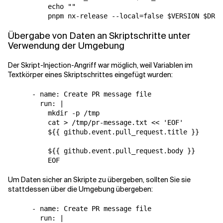
          echo ""

          pnpm nx-release --local=false $VERSION $DRY_
Übergabe von Daten an Skriptschritte unter
Verwendung der Umgebung
Der Skript-Injection-Angriff war möglich, weil Variablen im
Textkörper eines Skriptschrittes eingefügt wurden:
      - name: Create PR message file

        run: |

          mkdir -p /tmp

          cat > /tmp/pr-message.txt << 'EOF'

          ${{ github.event.pull_request.title }}    <-
          ${{ github.event.pull_request.body }}     <-
          EOF
Um Daten sicher an Skripte zu übergeben, sollten Sie sie
stattdessen über die Umgebung übergeben:
      - name: Create PR message file

        run: |
