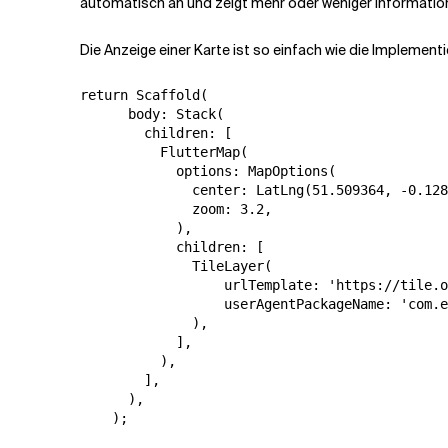
automatisch an und zeigt mehr oder weniger Information
Die Anzeige einer Karte ist so einfach wie die Implemen
return Scaffold(

      body: Stack(

        children: [

          FlutterMap(

            options: MapOptions(

              center: LatLng(51.509364, -0.128
              zoom: 3.2,

            ),

            children: [

              TileLayer(

                  urlTemplate: 'https://tile.o
                  userAgentPackageName: 'com.e
              ),

            ],

          ),

        ],

      ),

    );