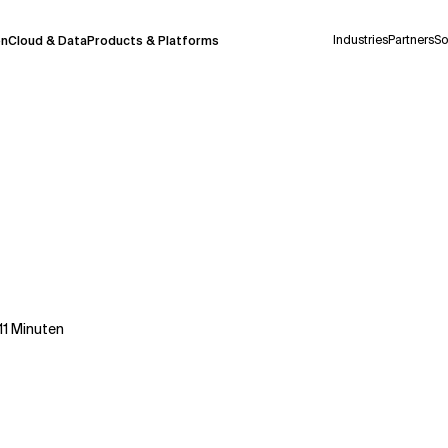
Industries
Partners
So
on
Cloud & Data
Products & Platforms
derzeit in einem Pilotprogramm und wird noch
uf Deutsch generiert werden, können einige
auigkeit, aber gelegentlich können Fehler
ionen, bevor Sie Entscheidungen treffen oder
11
Minuten
Kontextdateien