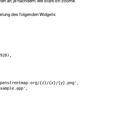
en an, je nachdem, wie stark ich zoome.
tierung des folgenden Widgets:
928),

penstreetmap.org/{z}/{x}/{y}.png',

xample.app',
