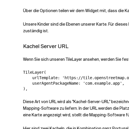
Über die Optionen teilen wir dem Widget mit, dass die Ka
Unsere Kinder sind die Ebenen unserer Karte. Für dieses
zuständig ist.
Kachel Server URL
Wenn Sie sich unseren TileLayer ansehen, werden Sie fest
TileLayer(

    urlTemplate: 'https://tile.openstreetmap.o
    userAgentPackageName: 'com.example.app',

),
Diese Art von URL wird als "Kachel-Server-URL" bezeichn
Mapping-Software zu liefern. In der URL werden die Plat
eine Karte angezeigt wird, stellt die Mapping-Software fü
Hier sind zwei Kacheln, die in Kombination ganz Portugal