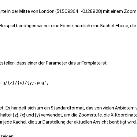
rte in der Mitte von London (51.509364, -0.128928) mit einem Zoom von
 Beispiel benötigen wir nur eine Ebene, nämlich eine Kachel-Ebene, d
stellen, dass einer der Parameter das urlTemplate ist.
rg/{z}/{x}/{y}.png',

et. Es handelt sich um ein Standardformat, das von vielen Anbietern
zhalter {z}, {x} und {y} verwendet, um die Zoomstufe, die X-Koordina
r jede Kachel, die zur Darstellung der aktuellen Ansicht benötigt wird
 zeigen: