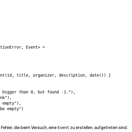
tionError, Event> =

nt(id, title, organizer, description, date()) }

 bigger than 0, but found -1."),

nk"),

 empty"),

be empty")

Fehler, die beim Versuch, eine
zu erstellen, aufgetreten sind.
Event