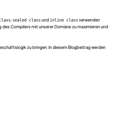
,
und
verwenden
class
sealed class
inline class
ng des Compilers mit unserer Domäne zu maximieren und
schäftslogik zu bringen. In diesem Blogbeitrag werden