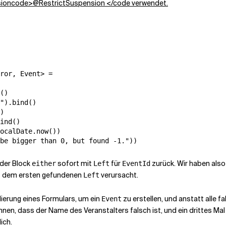
ioncode>@RestrictSuspension </code verwendet.
ror, Event> =

()

").bind()

)

ind()

ocalDate.now())

 der Block
sofort mit
für
zurück. Wir haben als
either
Left
EventId
 dem ersten gefundenen
verursacht.
Left
idierung eines Formulars, um ein
zu erstellen, und anstatt alle f
Event
 Ihnen, dass
der Name des Veranstalters
falsch ist, und ein drittes Ma
ich.