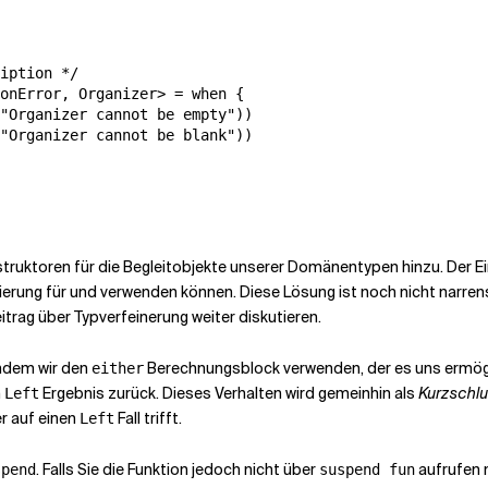
iption */

onError, Organizer> = when {

"Organizer cannot be empty"))

"Organizer cannot be blank"))

struktoren für die Begleitobjekte unserer Domänentypen hinzu. Der Ei
ierung für
und
verwenden können. Diese Lösung ist noch nicht narren
rag über Typverfeinerung weiter diskutieren.
indem wir den
Berechnungsblock verwenden, der es uns ermöglic
either
m
Ergebnis zurück. Dieses Verhalten wird gemeinhin als
Kurzschl
Left
r auf einen
Fall trifft.
Left
. Falls Sie die Funktion jedoch nicht über
aufrufen 
spend
suspend fun