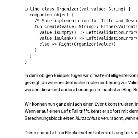
inline class Organizer(val value: String) {

  companion object {

    /* Same implementation for Title and Descr
    fun create(value: String): Either<Validati
      value.isEmpty() -> Left(ValidationError(
      value.isBlank() -> Left(ValidationError(
      else -> Right(Organizer(value))

    }

  }

In dem obigen Beispiel fügen wir
intelligente Kon
create
gezeigt, da wir eine identische Implementierung zur Valid
werden diese und andere Lösungen im nächsten Blog-Beit
Wir können nun ganz einfach einen
konstruieren, 
Event
Wenn er auf einen
Fall trifft, kehrt er sofort mit de
Left
Berechnungsblock
einen Kurzschluss
verursacht, wenn e
Diese
Blöcke bieten Unterstützung für
computation
su