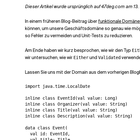
Dieser Artikel wurde ursprünglich auf 47deg.com am 13. A
Verwandte Themen
In einem früheren Blog-Beitrag über
funktionale Domänen
können, um unsere Geschäftsdomäne so genau wie mögli
so Fehler zu vermeiden und Unit-Tests zu reduzieren.
Am Ende haben wir kurz besprochen, wie wir den Typ
Eit
wir untersuchen, wie wir
und
verwenden
Either
Validated
Lassen Sie uns mit der Domain aus dem vorherigen Blogb
import java.time.LocalDate

inline class EventId(val value: Long)

inline class Organizer(val value: String)

inline class Title(val value: String)

inline class Description(val value: String)

data class Event(

  val id: EventId,

  val title: Title,
