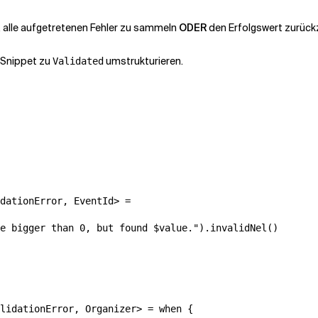
t, alle aufgetretenen Fehler zu sammeln
ODER
den Erfolgswert zurück
s-Snippet zu
umstrukturieren.
Validated
dationError, EventId> =

e bigger than 0, but found $value.").invalidNel()

lidationError, Organizer> = when {
