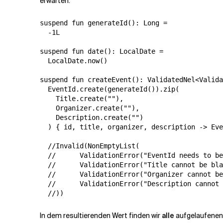
erwarten.
suspend fun generateId(): Long =

  -1L

suspend fun date(): LocalDate =

  LocalDate.now()

suspend fun createEvent(): ValidatedNel<Valida
  EventId.create(generateId()).zip(

    Title.create(""),

    Organizer.create(""),

    Description.create("")

  ) { id, title, organizer, description -> Eve
  //Invalid(NonEmptyList(

  //      ValidationError("EventId needs to be
  //      ValidationError("Title cannot be bla
  //      ValidationError("Organizer cannot be
  //      ValidationError("Description cannot 
In dem resultierenden Wert finden wir
alle
aufgelaufenen 