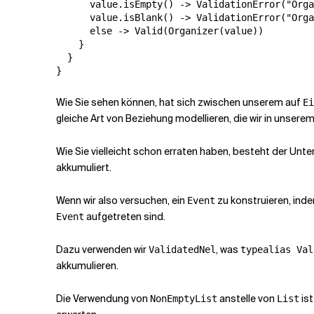
      value.isEmpty() -> ValidationError("Orga
      value.isBlank() -> ValidationError("Orga
      else -> Valid(Organizer(value))

    }

  }

Wie Sie sehen können, hat sich zwischen unserem auf
Ei
gleiche Art von Beziehung modellieren, die wir in unser
Wie Sie vielleicht schon erraten haben, besteht der Unt
akkumuliert.
Wenn wir also versuchen, ein
zu konstruieren, ind
Event
aufgetreten sind.
Event
Dazu verwenden wir
, was
ValidatedNel
typealias Val
akkumulieren.
Die Verwendung von
anstelle von
is
NonEmptyList
List