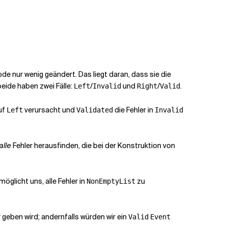
e nur wenig geändert. Das liegt daran, dass sie die
eide haben zwei Fälle:
/
und
/
.
Left
Invalid
Right
Valid
uf
verursacht und
die Fehler in
Left
Validated
Invalid
alle
Fehler herausfinden, die bei der Konstruktion von
möglicht uns, alle Fehler in
zu
NonEmptyList
geben wird; andernfalls würden wir ein
r
Valid
Event