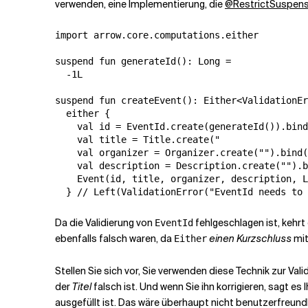
verwenden, eine Implementierung, die
@RestrictSuspens
import arrow.core.computations.either

suspend fun generateId(): Long =

  -1L

suspend fun createEvent(): Either<ValidationEr
  either {

    val id = EventId.create(generateId()).bind
    val title = Title.create("                
    val organizer = Organizer.create("").bind(
    val description = Description.create("").b
    Event(id, title, organizer, description, L
Da die Validierung von
fehlgeschlagen ist, kehrt
EventId
ebenfalls falsch waren, da
einen Kurzschluss
mit
Either
Stellen Sie sich vor, Sie verwenden diese Technik zur Val
der
Titel
falsch ist. Und wenn Sie ihn korrigieren, sagt es
ausgefüllt ist. Das wäre überhaupt nicht benutzerfreundl