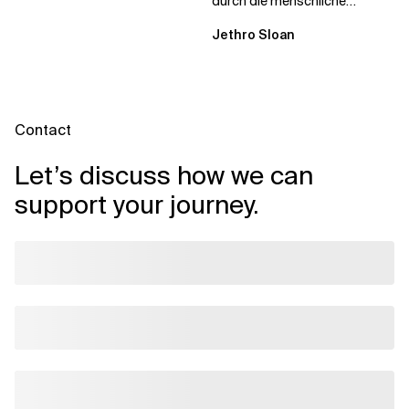
durch die menschliche
Dynamik, auf die Sie niemand
Jethro Sloan
vorbereitet hat „Wir...
Contact
Let’s discuss how we can
support your journey.