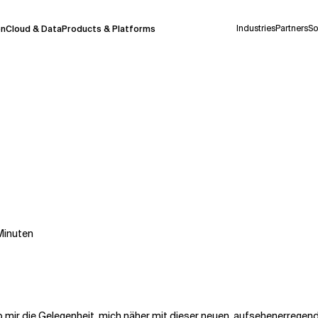
Industries
Partners
So
on
Cloud & Data
Products & Platforms
derzeit in einem Pilotprogramm und wird noch
uf Deutsch generiert werden, können einige
auigkeit, aber gelegentlich können Fehler
ionen, bevor Sie Entscheidungen treffen oder
Minuten
Kontextdateien
gab mir die Gelegenheit, mich näher mit dieser neuen, aufsehenerreg