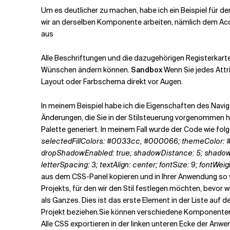
Um es deutlicher zu machen, habe ich ein Beispiel für 
wir an derselben Komponente arbeiten, nämlich dem Acco
aus
Alle Beschriftungen und die dazugehörigen Registerkarte
Wünschen ändern können.
Sandbox
Wenn Sie jedes Attr
Layout oder Farbschema direkt vor Augen.
In meinem Beispiel habe ich die Eigenschaften des Navig
Änderungen, die Sie in der Stilsteuerung vorgenommen ha
Palette generiert. In meinem Fall wurde der Code wie folg
selectedFillColors: #0033cc, #000066; themeColor: #
dropShadowEnabled: true; shadowDistance: 5; shadow
letterSpacing: 3; textAlign: center; fontSize: 9; fontWeig
aus dem CSS-Panel kopieren und in Ihrer Anwendung so v
Projekts, für den wir den Stil festlegen möchten, bevor
als Ganzes. Dies ist das erste Element in der Liste auf
Projekt beziehen.
Sie können verschiedene Komponenten ge
Alle CSS exportieren in der linken unteren Ecke der Anwe