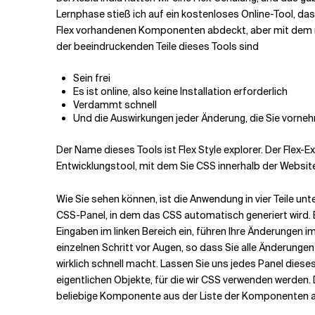
Lernphase stieß ich auf ein kostenloses Online-Tool, das 
Flex vorhandenen Komponenten abdeckt, aber mit dem mi
Verwandte Themen
der beeindruckenden Teile dieses Tools sind
Sein frei
Es ist online, also keine Installation erforderlich
Verdammt schnell
Und die Auswirkungen jeder Änderung, die Sie vorne
Der Name dieses Tools ist Flex Style explorer. Der Flex-E
Entwicklungstool, mit dem Sie CSS innerhalb der Website
Wie Sie sehen können, ist die Anwendung in vier Teile unte
CSS-Panel, in dem das CSS automatisch generiert wird. Ei
Eingaben im linken Bereich ein, führen Ihre Änderungen i
einzelnen Schritt vor Augen, so dass Sie alle Änderung
wirklich schnell macht. Lassen Sie uns jedes Panel dies
eigentlichen Objekte, für die wir CSS verwenden werden.
beliebige Komponente aus der Liste der Komponenten au