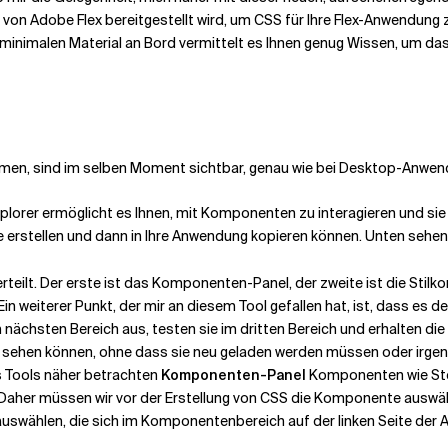
von Adobe Flex bereitgestellt wird, um CSS für Ihre Flex-Anwendung zu 
nimalen Material an Bord vermittelt es Ihnen genug Wissen, um das 
hmen, sind im selben Moment sichtbar, genau wie bei Desktop-Anwendu
xplorer ermöglicht es Ihnen, mit Komponenten zu interagieren und sie v
 erstellen und dann in Ihre Anwendung kopieren können. Unten sehen 
rteilt. Der erste ist das Komponenten-Panel, der zweite ist die Stilkon
n weiterer Punkt, der mir an diesem Tool gefallen hat, ist, dass es d
m nächsten Bereich aus, testen sie im dritten Bereich und erhalten die
en sehen können, ohne dass sie neu geladen werden müssen oder irgen
es Tools näher betrachten
Komponenten-Panel
Komponenten wie Ste
 Daher müssen wir vor der Erstellung von CSS die Komponente auswähl
swählen, die sich im Komponentenbereich auf der linken Seite der 