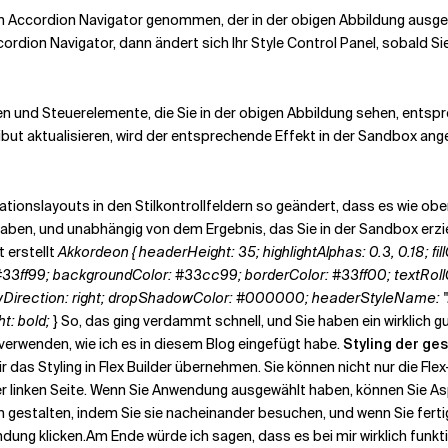
den Accordion Navigator genommen, der in der obigen Abbildung ausge
rdion Navigator, dann ändert sich Ihr Style Control Panel, sobald S
n und Steuerelemente, die Sie in der obigen Abbildung sehen, entspr
ibut aktualisieren, wird der entsprechende Effekt in der Sandbox ang
ationslayouts in den Stilkontrollfeldern so geändert, dass es wie ob
ben, und unabhängig von dem Ergebnis, das Sie in der Sandbox erziel
t erstellt
Akkordeon { headerHeight: 35; highlightAlphas: 0.3, 0.18;
33ff99; backgroundColor: #33cc99; borderColor: #33ff00; textRo
Direction: right; dropShadowColor: #000000; headerStyleName: 
ht: bold;
} So, das ging verdammt schnell, und Sie haben ein wirklich 
erwenden, wie ich es in diesem Blog eingefügt habe.
Styling der g
 wir das Styling in Flex Builder übernehmen. Sie können nicht nur di
 der linken Seite. Wenn Sie Anwendung ausgewählt haben, können Sie A
stalten, indem Sie sie nacheinander besuchen, und wenn Sie fertig s
ndung klicken.
Am Ende würde ich sagen, dass es bei mir wirklich funk