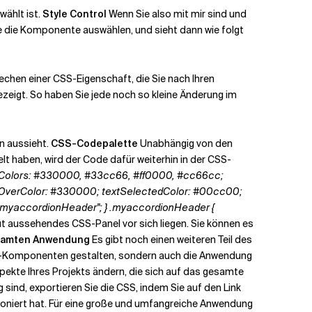
wählt ist.
Style Control
Wenn Sie also mit mir sind und
ie die Komponente auswählen, und sieht dann wie folgt
echen einer CSS-Eigenschaft, die Sie nach Ihren
ezeigt. So haben Sie jede noch so kleine Änderung im
en aussieht.
CSS-Codepalette
Unabhängig von den
t haben, wird der Code dafür weiterhin in der CSS-
 fillColors: #330000, #33cc66, #ff0000, #cc66cc;
llOverColor: #330000; textSelectedColor: #00cc00;
"myaccordionHeader"; }
.myaccordionHeader {
gut aussehendes CSS-Panel vor sich liegen. Sie können es
esamten Anwendung
Es gibt noch einen weiteren Teil des
e Flex-Komponenten gestalten, sondern auch die Anwendung
spekte Ihres Projekts ändern, die sich auf das gesamte
ind, exportieren Sie die CSS, indem Sie auf den Link
tioniert hat. Für eine große und umfangreiche Anwendung