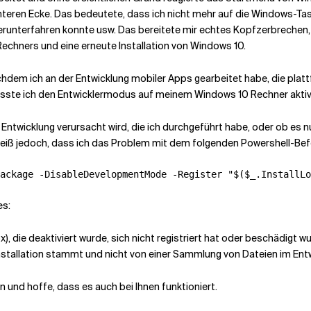
teren Ecke. Das bedeutete, dass ich nicht mehr auf die Windows-Tast
erunterfahren konnte usw. Das bereitete mir echtes Kopfzerbrechen, 
echners und eine erneute Installation von Windows 10.
chdem ich an der Entwicklung mobiler Apps gearbeitet habe, die platt
musste ich den Entwicklermodus auf meinem Windows 10 Rechner aktiv
e Entwicklung verursacht wird, die ich durchgeführt habe, oder ob es 
iß jedoch, dass ich das Problem mit dem folgenden Powershell-Befe
ackage -DisableDevelopmentMode -Register "$($_.InstallLo
es:
x), die deaktiviert wurde, sich nicht registriert hat oder beschädigt 
nstallation stammt und nicht von einer Sammlung von Dateien im En
und hoffe, dass es auch bei Ihnen funktioniert.