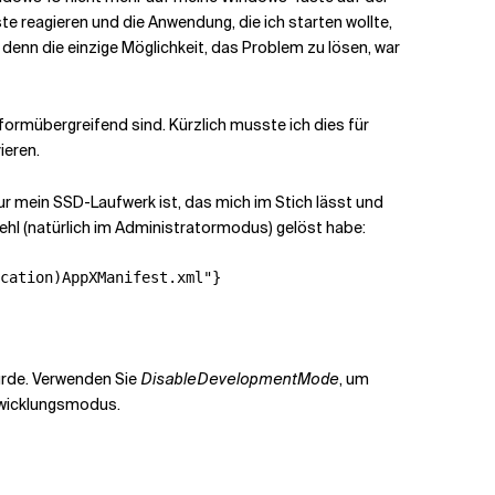
e reagieren und die Anwendung, die ich starten wollte,
denn die einzige Möglichkeit, das Problem zu lösen, war
formübergreifend sind. Kürzlich musste ich dies für
ieren.
nur mein SSD-Laufwerk ist, das mich im Stich lässt und
hl (natürlich im Administratormodus) gelöst habe:
cation)AppXManifest.xml"}
wurde. Verwenden Sie
DisableDevelopmentMode
, um
twicklungsmodus.