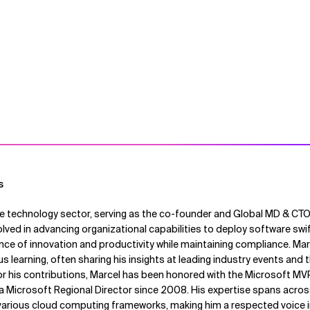
s
 the technology sector, serving as the co-founder and Global MD & CT
olved in advancing organizational capabilities to deploy software swif
ce of innovation and productivity while maintaining compliance. Mar
 learning, often sharing his insights at leading industry events and
or his contributions, Marcel has been honored with the Microsoft MV
 a Microsoft Regional Director since 2008. His expertise spans acro
various cloud computing frameworks, making him a respected voice 