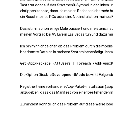
Tastatur oder auf das Startmenü-Symbol in der linken un
eintippen konnte, dass ich meinen Rechner nicht mehr h
Verwandte Themen
ein Reset meines PCs oder eine Neuinstallation meines R
Das ist mir schon einige Male passiert und meistens, na
meinen Vortrag bei VS Live in Las Vegas tun und dazu 
Ich bin mir nicht sicher, ob das Problem durch die mobil
bestimmte Dateien in meinem System beschädigt. Ich we
Get-AppXPackage -AllUsers | Foreach {Add-AppxP
Die Option
DisableDevelopmentMode
bewirkt Folgend
Registriert eine vorhandene App-Paket-Installation (.app
anzugeben, dass das Manifest von einer bestehenden I
Zumindest konnte ich das Problem auf diese Weise lösen 