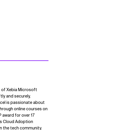
O of Xebia Microsoft
tly and securely,
cel is passionate about
 through online courses on
P award for over 17
ss Cloud Adoption
in the tech community.