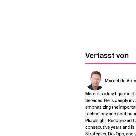
Verfasst von
Marcel de Vrie
Marcel is a key figure in
Services. He is deeply inv
emphasizing the importan
technology and continuous
Pluralsight. Recognized f
consecutive years and is
Strategies, DevOps, and 