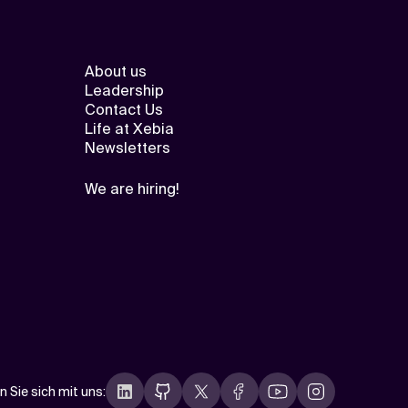
About us
Leadership
Contact Us
Life at Xebia
Newsletters
We are hiring!
n Sie sich mit uns
: