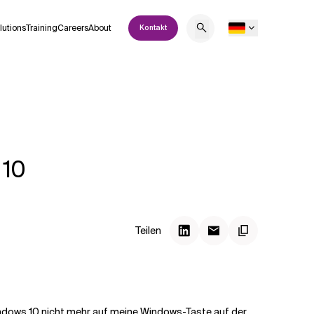
lutions
Training
Careers
About
Kontakt
 10
Teilen
indows 10 nicht mehr auf meine Windows-Taste auf der