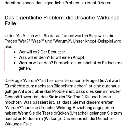
damit beginnen, das eigentliche Problem zu identifizieren.
Verwandte Themen
Das eigentliche Problem: die Ursache-Wirkungs-
Falle
In der "As A... Ich will... So dass..." beantworten Sie jeweils die
Fragen "Wer?", "Was?" und "Warum?". Unser Knopf-Beispiel wird
also:
Wer will es? Der Benutzer.
Was will er denn? Er will einen Knopf.
Warum
will er das? Er möchte zum nächsten Bildschirm
gehen.
Die Frage "Warum?" ist hier die interessante Frage. Die Antwort
"Er möchte zum nächsten Bildschirm gehen" ist eine durchaus
gültige Antwort, aber das Problem ist, dass dies kein sinnvoller
Geschäftswert ist, den Sie in der "So That"-Klausel haben
möchten. Was passiert ist, ist, dass
Sie mit diesem ersten
"Warum?" nur eine Ursache-Wirkung-Beziehung angegeben
haben
: Wenn Sie die Taste drücken (Ursache), gelangen Sie zum
nächsten Bildschirm (Wirkung). Das nenne ich die Ursache-
Wirkungs-Falle.