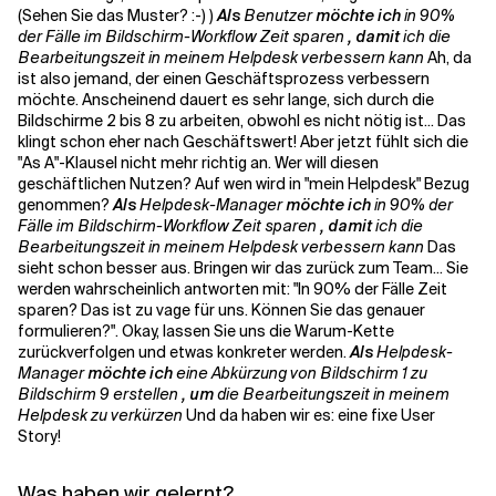
(Sehen Sie das Muster? :-) )
Als
Benutzer
möchte ich
in 90%
der Fälle im Bildschirm-Workflow Zeit sparen
, damit
ich die
Bearbeitungszeit in meinem Helpdesk verbessern kann
Ah, da
ist also jemand, der einen Geschäftsprozess verbessern
möchte. Anscheinend dauert es sehr lange, sich durch die
Bildschirme 2 bis 8 zu arbeiten, obwohl es nicht nötig ist... Das
klingt schon eher nach Geschäftswert! Aber jetzt fühlt sich die
"As A"-Klausel nicht mehr richtig an. Wer will diesen
geschäftlichen Nutzen? Auf wen wird in "mein Helpdesk" Bezug
genommen?
Als
Helpdesk-Manager
möchte ich
in 90% der
Fälle im Bildschirm-Workflow Zeit sparen
, damit
ich die
Bearbeitungszeit in meinem Helpdesk verbessern kann
Das
sieht schon besser aus. Bringen wir das zurück zum Team... Sie
werden wahrscheinlich antworten mit: "In 90% der Fälle Zeit
sparen? Das ist zu vage für uns. Können Sie das genauer
formulieren?". Okay, lassen Sie uns die Warum-Kette
zurückverfolgen und etwas konkreter werden.
Als
Helpdesk-
Manager
möchte ich
eine Abkürzung von Bildschirm 1 zu
Bildschirm 9 erstellen
, um
die Bearbeitungszeit in meinem
Helpdesk zu verkürzen
Und da haben wir es: eine fixe User
Story!
Was haben wir gelernt?