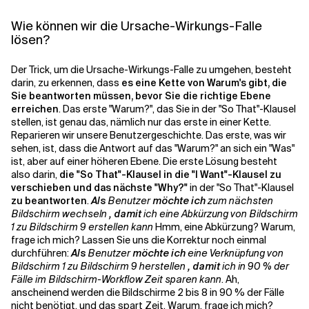
Wie können wir die Ursache-Wirkungs-Falle
lösen?
Der Trick, um die Ursache-Wirkungs-Falle zu umgehen, besteht
darin, zu erkennen, dass
es eine Kette von Warum's gibt, die
Sie beantworten müssen, bevor Sie die richtige Ebene
erreichen
. Das erste "Warum?", das Sie in der "So That"-Klausel
stellen, ist genau das, nämlich nur das erste in einer Kette.
Reparieren wir unsere Benutzergeschichte. Das erste, was wir
sehen, ist, dass die Antwort auf das "Warum?" an sich ein "Was"
ist, aber auf einer höheren Ebene. Die erste Lösung besteht
also darin,
die "So That"-Klausel in die "I Want"-Klausel zu
verschieben und das nächste "Why?"
in der "So That"-Klausel
zu beantworten
.
Als
Benutzer
möchte ich
zum nächsten
Bildschirm wechseln
, damit
ich eine Abkürzung von Bildschirm
1 zu Bildschirm 9 erstellen kann
Hmm, eine Abkürzung? Warum,
frage ich mich? Lassen Sie uns die Korrektur noch einmal
durchführen:
Als
Benutzer
möchte ich
eine Verknüpfung von
Bildschirm 1 zu Bildschirm 9 herstellen
, damit
ich in 90 % der
Fälle im Bildschirm-Workflow Zeit sparen kann
. Ah,
anscheinend werden die Bildschirme 2 bis 8 in 90 % der Fälle
nicht benötigt, und das spart Zeit. Warum, frage ich mich?