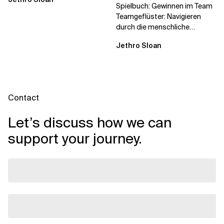
Spielbuch: Gewinnen im Team
Teamgeflüster: Navigieren
durch die menschliche
Dynamik, auf die Sie niemand
Jethro Sloan
vorbereitet hat „Wir...
Contact
Let’s discuss how we can
support your journey.