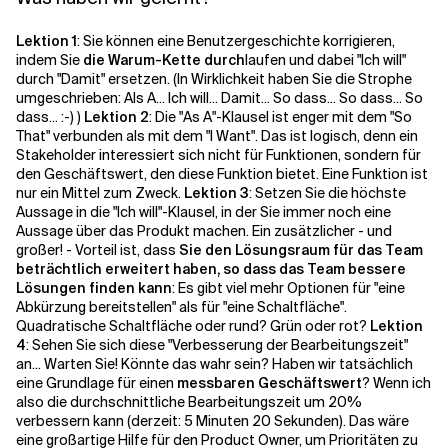
Lektion 1
: Sie können eine Benutzergeschichte korrigieren,
indem Sie
die Warum-Kette durch
laufen und dabei "Ich will"
durch "Damit" ersetzen. (In Wirklichkeit haben Sie die Strophe
umgeschrieben: Als A... Ich will... Damit... So dass... So dass... So
dass... :-) )
Lektion 2
: Die "As A"-Klausel ist enger mit dem "So
That" verbunden als mit dem "I Want". Das ist logisch, denn
ein
Stakeholder interessiert sich nicht für Funktionen, sondern für
den Geschäftswert, den diese Funktion bietet
. Eine Funktion ist
nur ein Mittel zum Zweck.
Lektion 3
: Setzen Sie die höchste
Aussage in die "Ich will"-Klausel, in der Sie immer noch eine
Aussage über das Produkt machen. Ein zusätzlicher - und
großer! - Vorteil ist, dass
Sie den Lösungsraum für das Team
beträchtlich erweitert haben, so dass das Team bessere
Lösungen finden kann
: Es gibt viel mehr Optionen für "eine
Abkürzung bereitstellen" als für "eine Schaltfläche".
Quadratische Schaltfläche oder rund? Grün oder rot?
Lektion
4
: Sehen Sie sich diese "Verbesserung der Bearbeitungszeit"
an... Warten Sie! Könnte das wahr sein? Haben wir tatsächlich
eine Grundlage für einen
messbaren Geschäftswert
? Wenn ich
also die durchschnittliche Bearbeitungszeit
um 20%
verbessern kann
(derzeit: 5 Minuten 20 Sekunden)
. Das wäre
eine großartige Hilfe für den Product Owner, um Prioritäten zu