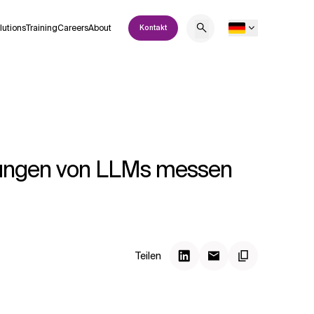
lutions
Training
Careers
About
Kontakt
wirkungen von LLMs messen
Teilen