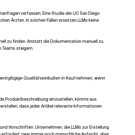
anfragen verfassen. Eine Studie der UC San Diego
hen Ärzten. In solchen Fällen ersetzen LLMs keine
ll zu finden. Anstatt die Dokumentation manuell zu
n Teams steigern.
geringfügige Qualitätseinbußen in Kauf nehmen, wenn
jede Produktbeschreibung einzustellen, könnte aus
stellen, dass jeder Artikel relevante Informationen
 und Vorschriften. Unternehmen, die LLMs zur Erstellung
 erfordert zwar immer noch menschliche Aufsicht, aber