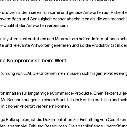
stützen, indem sie einfühlsame und genaue Antworten auf Patienten
vermögen und Genauigkeit besser abschnitten als die von menschlic
die Qualität der Antworten verbessern.
ysteme unterstützen und Mitarbeitern helfen, Informationen schne
e und relevante Antworten generieren und so die Produktivität in de
ohne Kompromisse beim Wert
Einführung von LLM. Die Unternehmen müssen sich fragen:
Können wir 
g von Inhalten für langatmige eCommerce-Produkte. Einen Texter für 
s Beschreibungen zu einem Bruchteil der Kosten erstellen und sicher
mit hoher Priorität verfeinern können.
ige Rolle spielen, ist die Dokumentation zur Einhaltung von Gesetzen
en, sparen viel Zeit und Ressourcen. Die abschließende Überprüfung