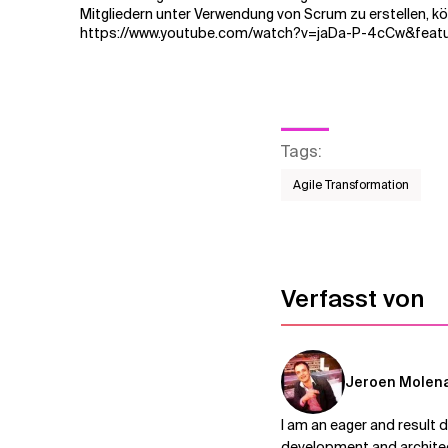
Mitgliedern unter Verwendung von Scrum zu erstellen, kö
https://www.youtube.com/watch?v=jaDa-P-4cCw&feat
Verwandte Themen
Tags
:
Agile Transformation
Verfasst von
Jeroen Molen
I am an eager and result 
development and architec