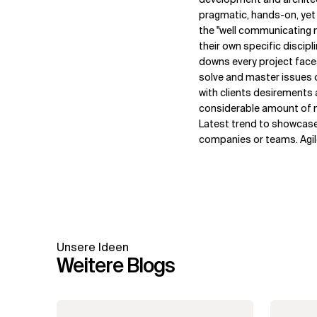
pragmatic, hands-on, yet a
the "well communicating n
their own specific discip
downs every project faces
solve and master issues o
with clients desirements 
considerable amount of m
Latest trend to showcase 
companies or teams. Agile
Unsere Ideen
Weitere Blogs