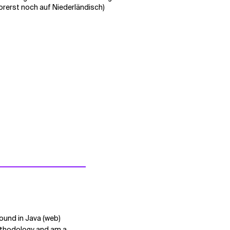
vorerst noch auf Niederländisch)
ound in Java (web)
methodology and am a