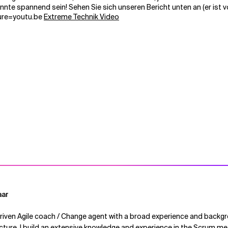
nnte spannend sein! Sehen Sie sich unseren Bericht unten an (er ist 
ure=youtu.be
Extreme Technik Video
aar
driven Agile coach / Change agent with a broad experience and backgr
ture. I build an extensive knowledge and experience in the Scrum 