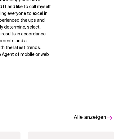
 IT and like to call myself
ing everyone to excel in
experienced the ups and
y determine, select,
g results in accordance
ronments and a
h the latest trends.
e Agent of mobile or web
Alle anzeigen