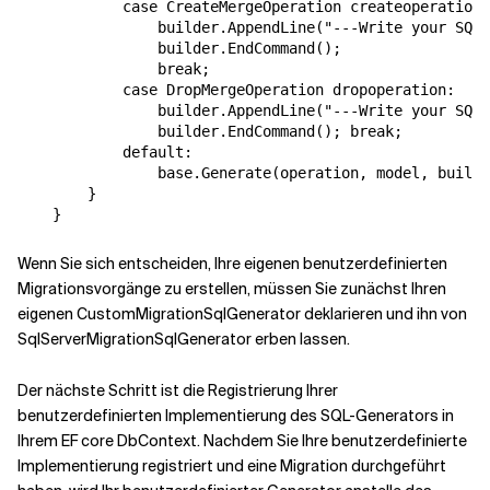
            case CreateMergeOperation createoperation:

                builder.AppendLine("---Write your SQL 
                builder.EndCommand();

                break;

            case DropMergeOperation dropoperation:

                builder.AppendLine("---Write your SQL 
                builder.EndCommand(); break;

            default:

                base.Generate(operation, model, builde
        } 

    }
Wenn Sie sich entscheiden, Ihre eigenen benutzerdefinierten
Migrationsvorgänge zu erstellen, müssen Sie zunächst Ihren
eigenen CustomMigrationSqlGenerator deklarieren und ihn von
SqlServerMigrationSqlGenerator erben lassen.
Der nächste Schritt ist die Registrierung Ihrer
benutzerdefinierten Implementierung des SQL-Generators in
Ihrem EF core DbContext. Nachdem Sie Ihre benutzerdefinierte
Implementierung registriert und eine Migration durchgeführt