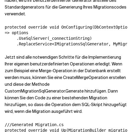
haben, wird Ihr benutzerdefinierter Generator anstelle des
Standardgenerators für die Generierung Ihres Migrationscodes
verwendet.
protected override void OnConfiguring(DbContextOptions
=> options

     .UseSqlServer(_connectionString)

     .ReplaceService<IMigrationsSqlGenerator, MyMigrat
Jetzt sind alle notwendigen Schritte für die Implementierung
Ihrer eigenen benutzerdefinierten Operationen erledigt. Wenn
zum Beispiel eine Merge-Operation in der Datenbank erstellt
werden muss, können Sie eine CreateMergeOperation erstellen
und diese der Methode
CustomMigrationSqlGenerator.Generate hinzufügen. Dann
können Sie den Code zu einer bestehenden Migration
hinzufügen, so dass die Operation dem SQL-Skript hinzugefügt
wird, wenn die Migration ausgeführt wird.
///Generated Migration.cs

protected override void Up(MigrationBuilder migrationB