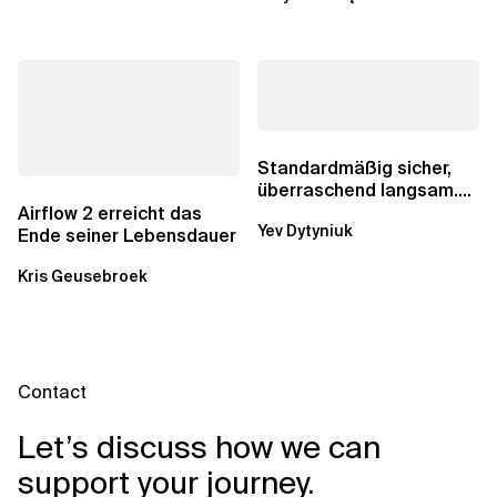
Standardmäßig sicher,
überraschend langsam.
Was AWS vergessen hat,
Airflow 2 erreicht das
Yev Dytyniuk
über die RDS...
Ende seiner Lebensdauer
Kris Geusebroek
Contact
Let’s discuss how we can
support your journey.