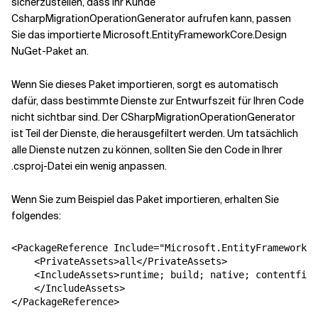
sicherzustellen, dass Ihr Kunde
CsharpMigrationOperationGenerator aufrufen kann, passen
Sie das importierte Microsoft.EntityFrameworkCore.Design
NuGet-Paket an.
Wenn Sie dieses Paket importieren, sorgt es automatisch
dafür, dass bestimmte Dienste zur Entwurfszeit für Ihren Code
nicht sichtbar sind. Der CSharpMigrationOperationGenerator
ist Teil der Dienste, die herausgefiltert werden. Um tatsächlich
alle Dienste nutzen zu können, sollten Sie den Code in Ihrer
.csproj-Datei ein wenig anpassen.
Wenn Sie zum Beispiel das Paket importieren, erhalten Sie
folgendes:
<PackageReference Include="Microsoft.EntityFrameworkCo
    <PrivateAssets>all</PrivateAssets>

    <IncludeAssets>runtime; build; native; contentfile
    </IncludeAssets>

</PackageReference>