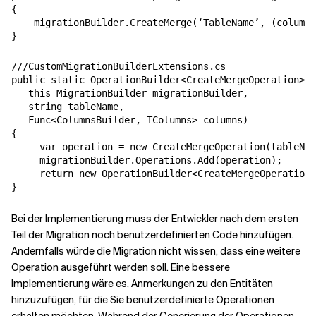
{

    migrationBuilder.CreateMerge(‘TableName’, (columns
}
///CustomMigrationBuilderExtensions.cs

public static OperationBuilder<CreateMergeOperation> C
   this MigrationBuilder migrationBuilder,

   string tableName,

   Func<ColumnsBuilder, TColumns> columns)

{

     var operation = new CreateMergeOperation(tableNam
     migrationBuilder.Operations.Add(operation);

     return new OperationBuilder<CreateMergeOperation>
}
Bei der Implementierung muss der Entwickler nach dem ersten
Teil der Migration noch benutzerdefinierten Code hinzufügen.
Andernfalls würde die Migration nicht wissen, dass eine weitere
Operation ausgeführt werden soll. Eine bessere
Implementierung wäre es, Anmerkungen zu den Entitäten
hinzuzufügen, für die Sie benutzerdefinierte Operationen