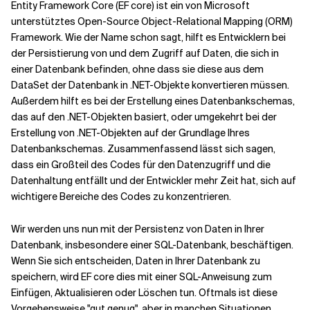
Entity Framework Core (EF core) ist ein von Microsoft
unterstütztes Open-Source Object-Relational Mapping (ORM)
Verwandte Themen
Framework. Wie der Name schon sagt, hilft es Entwicklern bei
der Persistierung von und dem Zugriff auf Daten, die sich in
einer Datenbank befinden, ohne dass sie diese aus dem
DataSet der Datenbank in .NET-Objekte konvertieren müssen.
Außerdem hilft es bei der Erstellung eines Datenbankschemas,
das auf den .NET-Objekten basiert, oder umgekehrt bei der
Erstellung von .NET-Objekten auf der Grundlage Ihres
Datenbankschemas. Zusammenfassend lässt sich sagen,
dass ein Großteil des Codes für den Datenzugriff und die
Datenhaltung entfällt und der Entwickler mehr Zeit hat, sich auf
wichtigere Bereiche des Codes zu konzentrieren.
Wir werden uns nun mit der Persistenz von Daten in Ihrer
Datenbank, insbesondere einer SQL-Datenbank, beschäftigen.
Wenn Sie sich entscheiden, Daten in Ihrer Datenbank zu
speichern, wird EF core dies mit einer SQL-Anweisung zum
Einfügen, Aktualisieren oder Löschen tun. Oftmals ist diese
Vorgehensweise "gut genug", aber in manchen Situationen