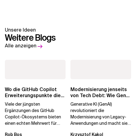
Unsere Ideen
Weitere Blogs
Alle anzeigen
Wo die GitHub Copilot
Modernisierung jenseits
Erweiterungspunkte die
von Tech Debt: Wie GenAI
Governance brechen
die
Viele der jüngsten
Generative KI (GenAI)
Unternehmenstransformatio
Ergänzungen des GitHub
revolutioniert die
Copilot-Ökosystems bieten
Modernisierung von Legacy-
einen echten Mehrwert für
Anwendungen und macht sie
einzelne Entwickler, erweitern
schneller und kostengünstiger.
Rob Bos
Krzysztof Kąkol
aber auch die...
Durch die Automatisierung...