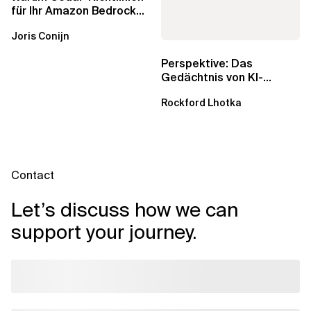
für Ihr Amazon Bedrock
AgentCore Gateway
Joris Conijn
wichtig sind
Perspektive: Das
Gedächtnis von KI-
Agenten – Einblicke aus
Rockford Lhotka
dem...
Contact
Let’s discuss how we can
support your journey.