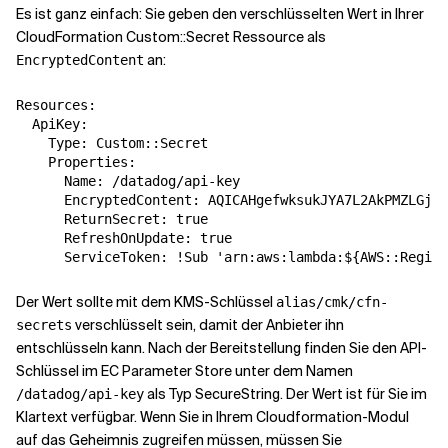
Es ist ganz einfach: Sie geben den verschlüsselten Wert in Ihrer
CloudFormation Custom::Secret Ressource als
Verwandte Themen
an:
EncryptedContent
Resources:

  ApiKey:

    Type: Custom::Secret

    Properties:

      Name: /datadog/api-key

      EncryptedContent: AQICAHgefwksukJYA7L2AkPMZLGjZs
      ReturnSecret: true

      RefreshOnUpdate: true

Der Wert sollte mit dem KMS-Schlüssel
alias/cmk/cfn-
verschlüsselt sein, damit der Anbieter ihn
secrets
entschlüsseln kann. Nach der Bereitstellung finden Sie den API-
Schlüssel im EC Parameter Store unter dem Namen
als Typ SecureString. Der Wert ist für Sie im
/datadog/api-key
Klartext verfügbar. Wenn Sie in Ihrem Cloudformation-Modul
auf das Geheimnis zugreifen müssen, müssen Sie