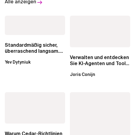
Alle anzeigen
Standardmäßig sicher,
überraschend langsam.
Was AWS vergessen hat,
Verwalten und entdecken
Yev Dytyniuk
über die RDS...
Sie KI-Agenten und Tools
mit Amazon Bedrock
Joris Conijn
AgentCore...
Warum Cedar-Richtlinien