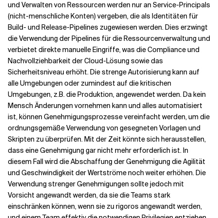
und Verwalten von Ressourcen werden nur an Service-Principals
(nicht-menschliche Konten) vergeben, die als Identitäten für
Build- und Release-Pipelines zugewiesen werden. Dies erzwingt
die Verwendung der Pipelines für die Ressourcenverwaltung und
verbietet direkte manuelle Eingriffe, was die Compliance und
Nachvollziehbarkeit der Cloud-Lösung sowie das
Sicherheitsniveau erhöht. Die strenge Autorisierung kann auf
alle Umgebungen oder zumindest auf die kritischen
Umgebungen, z.B. die Produktion, angewendet werden. Da kein
Mensch Änderungen vornehmen kann und alles automatisiert
ist, können Genehmigungsprozesse vereinfacht werden, um die
ordnungsgemäße Verwendung von gesegneten Vorlagen und
Skripten zu überprüfen. Mit der Zeit könnte sich herausstellen,
dass eine Genehmigung gar nicht mehr erforderlich ist. In
diesem Fall wird die Abschaffung der Genehmigung die Agilität
und Geschwindigkeit der Wertströme noch weiter erhöhen. Die
Verwendung strenger Genehmigungen sollte jedoch mit
Vorsicht angewandt werden, da sie die Teams stark
einschränken können, wenn sie zu rigoros angewandt werden,
und einem Team effektiv die notwendigen Privilegien entziehen,