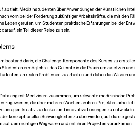
uf abzielt, Medizinstudenten über Anwendungen der Künstlichen Intel
t nach vorn bei der Förderung zukünftiger Arbeitskräfte, die mit den 
 Leben gerufen, um Studenten praktische Erfahrungen bei der Entwi
arauf, ein Teil dieser Reise zu sein.
blems
ramm bestand darin, die Challenge-Komponente des Kurses zu erstell
udenten ermöglichte, das Gelernte in die Praxis umzusetzen und ih
tudenten, an realen Problemen zu arbeiten und dabei das Wissen und
Data eng mit Medizinern zusammen, um relevante medizinische Problem
zugewiesen, die über mehrere Wochen an ihren Projekten arbeiteten
u anregen, kreativ zu denken und innovative Lösungen zu entwickel
oder konzeptionellen Schwierigkeiten zu überwinden, auf die sie gest
en auf dem richtigen Weg waren und mit ihren Projekten vorankamen.