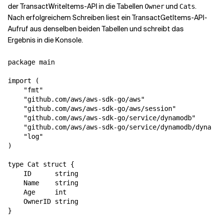
der TransactWriteItems-API in die Tabellen
und
.
Owner
Cats
Nach erfolgreichem Schreiben liest ein TransactGetItems-API-
Aufruf aus denselben beiden Tabellen und schreibt das
Ergebnis in die Konsole.
package main

import (

    "fmt"

    "github.com/aws/aws-sdk-go/aws"

    "github.com/aws/aws-sdk-go/aws/session"

    "github.com/aws/aws-sdk-go/service/dynamodb"

    "github.com/aws/aws-sdk-go/service/dynamodb/dynamo
    "log"

)

type Cat struct {

    ID      string

    Name    string

    Age     int

    OwnerID string

}
