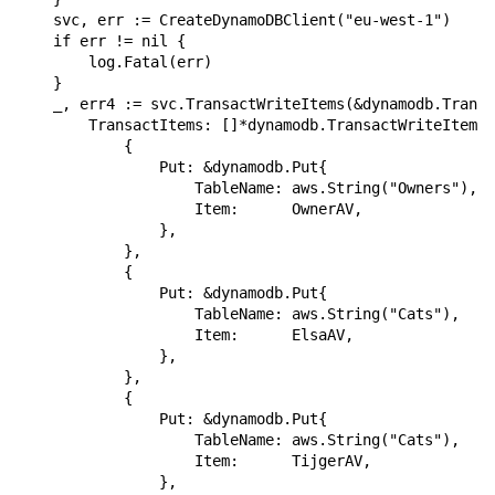
    svc, err := CreateDynamoDBClient("eu-west-1")

    if err != nil {

        log.Fatal(err)

    }

    _, err4 := svc.TransactWriteItems(&dynamodb.Transa
        TransactItems: []*dynamodb.TransactWriteItem{

            {

                Put: &dynamodb.Put{

                    TableName: aws.String("Owners"),

                    Item:      OwnerAV,

                },

            },

            {

                Put: &dynamodb.Put{

                    TableName: aws.String("Cats"),

                    Item:      ElsaAV,

                },

            },

            {

                Put: &dynamodb.Put{

                    TableName: aws.String("Cats"),

                    Item:      TijgerAV,

                },
