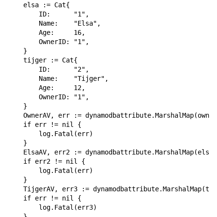
    elsa := Cat{

        ID:      "1",

        Name:    "Elsa",

        Age:     16,

        OwnerID: "1",

    }

    tijger := Cat{

        ID:      "2",

        Name:    "Tijger",

        Age:     12,

        OwnerID: "1",

    }

    OwnerAV, err := dynamodbattribute.MarshalMap(owner
    if err != nil {

        log.Fatal(err)

    }

    ElsaAV, err2 := dynamodbattribute.MarshalMap(elsa)

    if err2 != nil {

        log.Fatal(err)

    }

    TijgerAV, err3 := dynamodbattribute.MarshalMap(tij
    if err != nil {

        log.Fatal(err3)

    }
