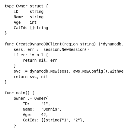
type Owner struct {

    ID     string

    Name   string

    Age    int

    CatIds []string

}

func CreateDynamoDBClient(region string) (*dynamodb.Dy
    sess, err := session.NewSession()

    if err != nil {

        return nil, err

    }

    svc := dynamodb.New(sess, aws.NewConfig().WithRegi
    return svc, nil

}

func main() {

    owner := Owner{

        ID:     "1",

        Name:   "Dennis",

        Age:    42,

        CatIds: []string{"1", "2"},

    }
