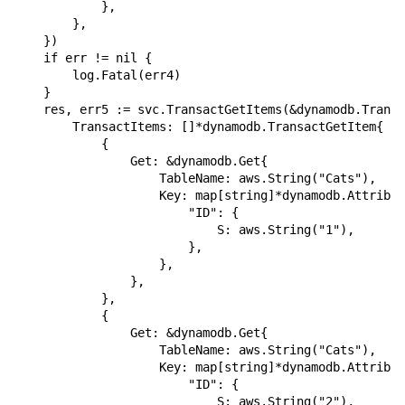
            },

        },

    })

    if err != nil {

        log.Fatal(err4)

    }

    res, err5 := svc.TransactGetItems(&dynamodb.Transa
        TransactItems: []*dynamodb.TransactGetItem{

            {

                Get: &dynamodb.Get{

                    TableName: aws.String("Cats"),

                    Key: map[string]*dynamodb.Attribut
                        "ID": {

                            S: aws.String("1"),

                        },

                    },

                },

            },

            {

                Get: &dynamodb.Get{

                    TableName: aws.String("Cats"),

                    Key: map[string]*dynamodb.Attribut
                        "ID": {

                            S: aws.String("2"),
