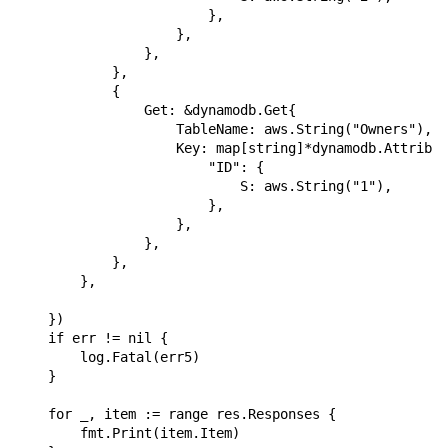
                        },

                    },

                },

            },

            {

                Get: &dynamodb.Get{

                    TableName: aws.String("Owners"),

                    Key: map[string]*dynamodb.Attribut
                        "ID": {

                            S: aws.String("1"),

                        },

                    },

                },

            },

        },

    })

    if err != nil {

        log.Fatal(err5)

    }

    for _, item := range res.Responses {

        fmt.Print(item.Item)
