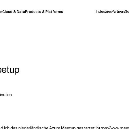
Industries
Partners
So
on
Cloud & Data
Products & Platforms
derzeit in einem Pilotprogramm und wird noch
uf Deutsch generiert werden, können einige
auigkeit, aber gelegentlich können Fehler
eetup
ionen, bevor Sie Entscheidungen treffen oder
inuten
Kontextdateien
d ich das niederländische Azure Meetup gestartet:
https://www.me