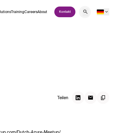
lutions
Training
Careers
About
Kontakt
Teilen
etup.com/Dutch-Azure-Meetup/