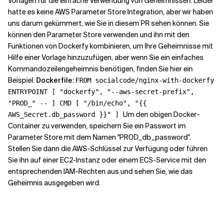
Vorlagen für die einfache Verwendung von Geheimnissen. Leider
hatte es keine AWS Parameter Store Integration, aber wir haben
uns darum gekümmert, wie Sie in diesem PR sehen können. Sie
können den Parameter Store verwenden und ihn mit den
Funktionen von Dockerfy kombinieren, um Ihre Geheimnisse mit
Hilfe einer Vorlage hinzuzufügen, aber wenn Sie ein einfaches
Kommandozeilengeheimnis benötigen, finden Sie hier ein
Beispiel.
Dockerfile:
FROM socialcode/nginx-with-dockerfy
ENTRYPOINT [ "dockerfy", "--aws-secret-prefix",
"PROD_" -- ] CMD [ "/bin/echo", "{{
Um den obigen Docker-
AWS_Secret.db_password }}" ]
Container zu verwenden, speichern Sie ein Passwort im
Parameter Store mit dem Namen "PROD_db_password".
Stellen Sie dann die AWS-Schlüssel zur Verfügung oder führen
Sie ihn auf einer EC2-Instanz oder einem ECS-Service mit den
entsprechenden IAM-Rechten aus und sehen Sie, wie das
Geheimnis ausgegeben wird.