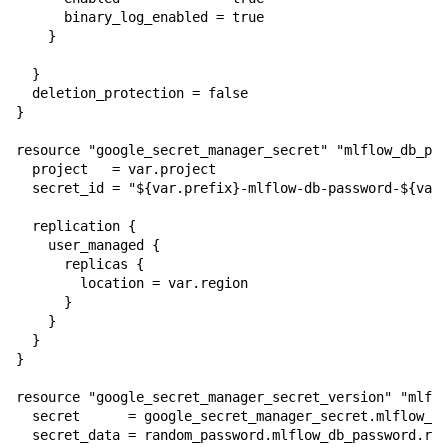
      binary_log_enabled = true

    }

  }

  deletion_protection = false

}

resource "google_secret_manager_secret" "mlflow_db_pas
  project   = var.project

  secret_id = "${var.prefix}-mlflow-db-password-${var.
  replication {

    user_managed {

      replicas {

        location = var.region

      }

    }

  }

}

resource "google_secret_manager_secret_version" "mlflo
  secret      = google_secret_manager_secret.mlflow_db
  secret_data = random_password.mlflow_db_password.res