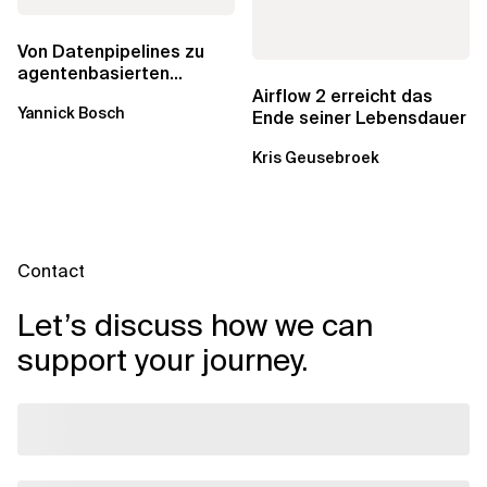
Von Datenpipelines zu
agentenbasierten
Workflows: Ein Wandel im
Airflow 2 erreicht das
Yannick Bosch
Analytics...
Ende seiner Lebensdauer
Kris Geusebroek
Contact
Let’s discuss how we can
support your journey.