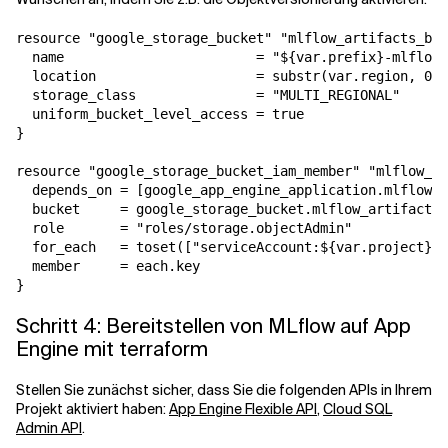
resource "google_storage_bucket" "mlflow_artifacts_buc
  name                        = "${var.prefix}-mlflow-
  location                    = substr(var.region, 0, 
  storage_class               = "MULTI_REGIONAL"

  uniform_bucket_level_access = true

}

resource "google_storage_bucket_iam_member" "mlflow_ar
  depends_on = [google_app_engine_application.mlflow_a
  bucket     = google_storage_bucket.mlflow_artifacts_
  role       = "roles/storage.objectAdmin"

  for_each   = toset(["serviceAccount:${var.project}@a
  member     = each.key

}
Schritt 4: Bereitstellen von MLflow auf App
Engine mit terraform
Stellen Sie zunächst sicher, dass Sie die folgenden APIs in Ihrem
Projekt aktiviert haben:
App Engine Flexible API
,
Cloud SQL
Admin API
.