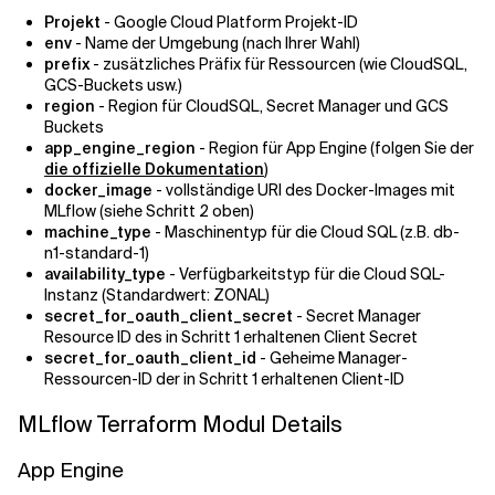
Projekt
- Google Cloud Platform Projekt-ID
env
- Name der Umgebung (nach Ihrer Wahl)
prefix
- zusätzliches Präfix für Ressourcen (wie CloudSQL,
GCS-Buckets usw.)
region
- Region für CloudSQL, Secret Manager und GCS
Buckets
app_engine_region
- Region für App Engine (folgen Sie der
die offizielle Dokumentation
)
docker_image
- vollständige URI des Docker-Images mit
MLflow (siehe Schritt 2 oben)
machine_type
- Maschinentyp für die Cloud SQL (z.B. db-
n1-standard-1)
availability_type
- Verfügbarkeitstyp für die Cloud SQL-
Instanz (Standardwert: ZONAL)
secret_for_oauth_client_secret
- Secret Manager
Resource ID des in Schritt 1 erhaltenen Client Secret
secret_for_oauth_client_id
- Geheime Manager-
Ressourcen-ID der in Schritt 1 erhaltenen Client-ID
MLflow Terraform Modul Details
App Engine