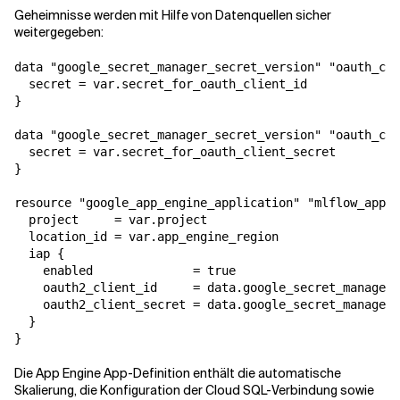
Geheimnisse werden mit Hilfe von Datenquellen sicher
weitergegeben:
data "google_secret_manager_secret_version" "oauth_cli
  secret = var.secret_for_oauth_client_id

}

data "google_secret_manager_secret_version" "oauth_cli
  secret = var.secret_for_oauth_client_secret

}

resource "google_app_engine_application" "mlflow_app" 
  project     = var.project

  location_id = var.app_engine_region

  iap {

    enabled              = true

    oauth2_client_id     = data.google_secret_manager_
    oauth2_client_secret = data.google_secret_manager_
  }

}
Die App Engine App-Definition enthält die automatische
Skalierung, die Konfiguration der Cloud SQL-Verbindung sowie