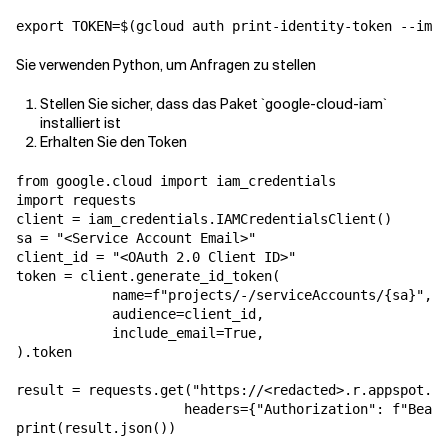
export TOKEN=$(gcloud auth print-identity-token --impe
Sie verwenden Python, um Anfragen zu stellen
Stellen Sie sicher, dass das Paket `google-cloud-iam`
installiert ist
Erhalten Sie den Token
from google.cloud import iam_credentials

import requests

client = iam_credentials.IAMCredentialsClient()

sa = "<Service Account Email>"

client_id = "<OAuth 2.0 Client ID>"

token = client.generate_id_token(

            name=f"projects/-/serviceAccounts/{sa}",

            audience=client_id,

            include_email=True,

).token

result = requests.get("https://<redacted>.r.appspot.co
                     headers={"Authorization": f"Beare
print(result.json())