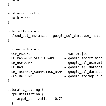
  }

  readiness_check {

    path = "/"

  }

  beta_settings = {

    cloud_sql_instances = google_sql_database_instance
  }

  env_variables = {

    GCP_PROJECT                 = var.project

    DB_PASSWORD_SECRET_NAME     = google_secret_manage
    DB_USERNAME                 = google_sql_user.mlfl
    DB_NAME                     = google_sql_database.
    DB_INSTANCE_CONNECTION_NAME = google_sql_database_
    GCS_BACKEND                 = google_storage_bucke
  }

  automatic_scaling {

    cpu_utilization {

      target_utilization = 0.75

    }
