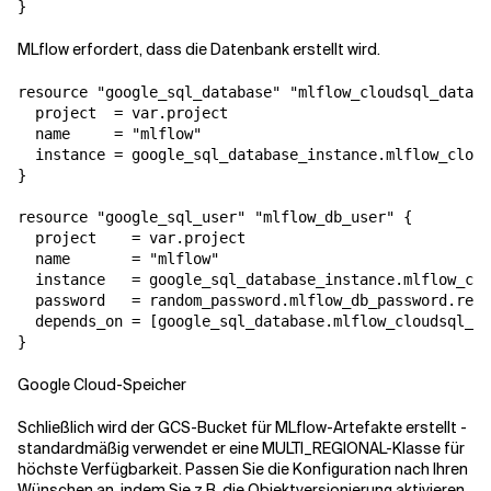
}
MLflow erfordert, dass die Datenbank erstellt wird.
resource "google_sql_database" "mlflow_cloudsql_databa
  project  = var.project

  name     = "mlflow"

  instance = google_sql_database_instance.mlflow_cloud
}

resource "google_sql_user" "mlflow_db_user" {

  project    = var.project

  name       = "mlflow"

  instance   = google_sql_database_instance.mlflow_clo
  password   = random_password.mlflow_db_password.resu
  depends_on = [google_sql_database.mlflow_cloudsql_da
}
Google Cloud-Speicher
Schließlich wird der GCS-Bucket für MLflow-Artefakte erstellt -
standardmäßig verwendet er eine MULTI_REGIONAL-Klasse für
höchste Verfügbarkeit. Passen Sie die Konfiguration nach Ihren
Wünschen an, indem Sie z.B. die Objektversionierung aktivieren.