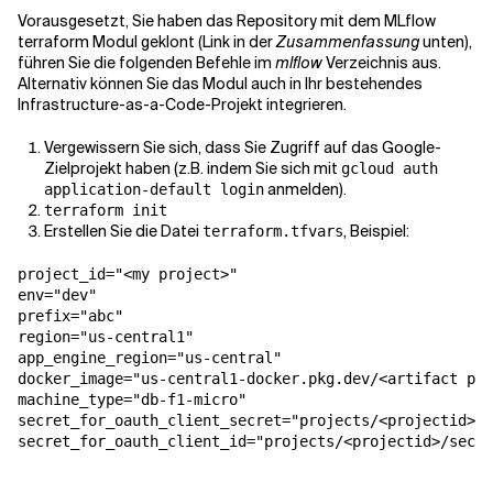
Vorausgesetzt, Sie haben das Repository mit dem MLflow
terraform Modul geklont (Link in der
Zusammenfassung
unten),
führen Sie die folgenden Befehle im
mlflow
Verzeichnis aus.
Alternativ können Sie das Modul auch in Ihr bestehendes
Infrastructure-as-a-Code-Projekt integrieren.
Vergewissern Sie sich, dass Sie Zugriff auf das Google-
Zielprojekt haben (z.B. indem Sie sich mit
gcloud auth
anmelden).
application-default login
terraform init
Erstellen Sie die Datei
, Beispiel:
terraform.tfvars
project_id="<my project>"

env="dev"

prefix="abc"

region="us-central1"

app_engine_region="us-central"

docker_image="us-central1-docker.pkg.dev/<artifact pat
machine_type="db-f1-micro"

secret_for_oauth_client_secret="projects/<projectid>/s
secret_for_oauth_client_id="projects/<projectid>/secre