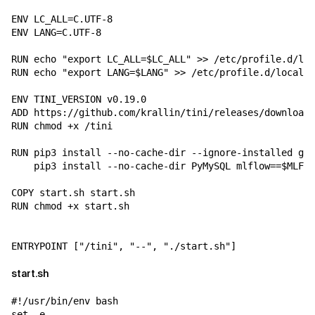
ENV LC_ALL=C.UTF-8

ENV LANG=C.UTF-8

RUN echo "export LC_ALL=$LC_ALL" >> /etc/profile.d/loc
RUN echo "export LANG=$LANG" >> /etc/profile.d/locale.
ENV TINI_VERSION v0.19.0

ADD https://github.com/krallin/tini/releases/download/
RUN chmod +x /tini

RUN pip3 install --no-cache-dir --ignore-installed goo
    pip3 install --no-cache-dir PyMySQL mlflow==$MLFLO
COPY start.sh start.sh

RUN chmod +x start.sh

ENTRYPOINT ["/tini", "--", "./start.sh"]
start.sh
#!/usr/bin/env bash

set -e
