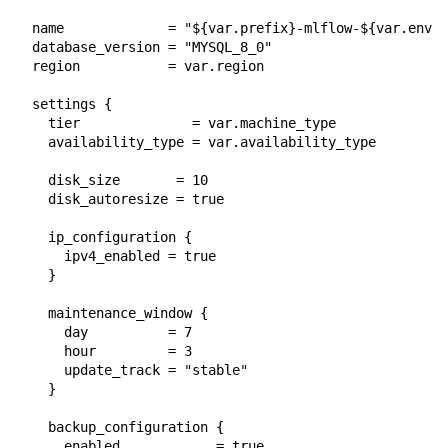
  name             = "${var.prefix}-mlflow-${var.env}-
  database_version = "MYSQL_8_0"

  region           = var.region

  settings {

    tier              = var.machine_type

    availability_type = var.availability_type

    disk_size       = 10

    disk_autoresize = true

    ip_configuration {

      ipv4_enabled = true

    }

    maintenance_window {

      day          = 7

      hour         = 3

      update_track = "stable"

    }

    backup_configuration {

      enabled            = true
