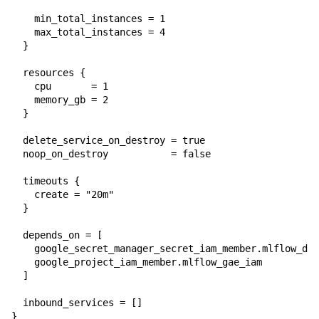
    min_total_instances = 1

    max_total_instances = 4

  }

  resources {

    cpu       = 1

    memory_gb = 2

  }

  delete_service_on_destroy = true

  noop_on_destroy           = false

  timeouts {

    create = "20m"

  }

  depends_on = [

    google_secret_manager_secret_iam_member.mlflow_db_
    google_project_iam_member.mlflow_gae_iam

  ]

  inbound_services = []

}