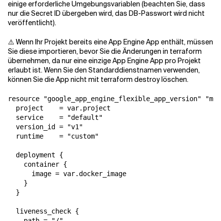
einige erforderliche Umgebungsvariablen (beachten Sie, dass
nur die Secret ID übergeben wird, das DB-Passwort wird nicht
veröffentlicht).
⚠️ Wenn Ihr Projekt bereits eine App Engine App enthält, müssen
Sie diese importieren, bevor Sie die Änderungen in terraform
übernehmen, da nur eine einzige App Engine App pro Projekt
erlaubt ist. Wenn Sie den Standarddienstnamen verwenden,
können Sie die App nicht mit terraform destroy löschen.
resource "google_app_engine_flexible_app_version" "mlf
  project    = var.project

  service    = "default"

  version_id = "v1"

  runtime    = "custom"

  deployment {

    container {

      image = var.docker_image

    }

  }

  liveness_check {

    path = "/"
