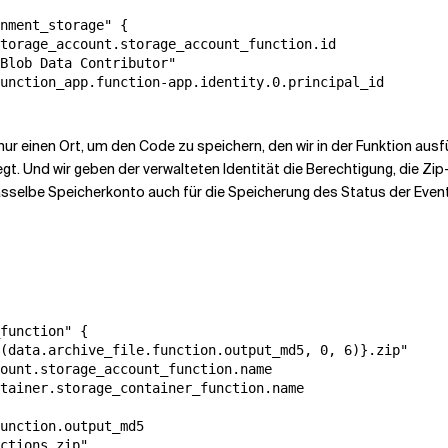
nment_storage" {

torage_account.storage_account_function.id

Blob Data Contributor"

unction_app.function-app.identity.0.principal_id

nur einen Ort, um den Code zu speichern, den wir in der Funktion au
egt. Und wir geben der verwalteten Identität die Berechtigung, die Zi
asselbe Speicherkonto auch für die Speicherung des Status der Even
function" {

(data.archive_file.function.output_md5, 0, 6)}.zip"

ount.storage_account_function.name

tainer.storage_container_function.name

unction.output_md5

ctions.zip"
