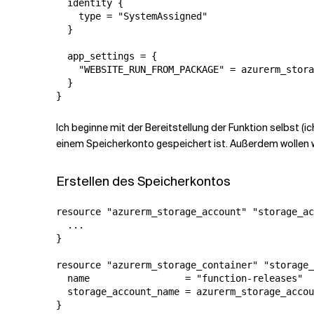
  identity {

    type = "SystemAssigned"

  }

  app_settings = {

    "WEBSITE_RUN_FROM_PACKAGE" = azurerm_stora
  }

}
Ich beginne mit der Bereitstellung der Funktion selbst 
einem Speicherkonto gespeichert ist. Außerdem wollen wi
Erstellen des Speicherkontos
resource "azurerm_storage_account" "storage_ac
  ...

}

resource "azurerm_storage_container" "storage_
  name                 = "function-releases"

  storage_account_name = azurerm_storage_accou
}
