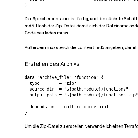
}
Der Speichercontainer ist fertig, und der nächste Schritt
md5-Hash der Zip-Datei, damit sich der Dateiname änder
Code neu laden muss.
Außerdem musste ich die
angeben, damit 
content_md5
Erstellen des Archivs
data "archive_file" "function" {

  type        = "zip"

  source_dir  = "${path.module}/functions"

  output_path = "${path.module}/functions.zip"

  depends_on = [null_resource.pip]

}
Um die Zip-Datei zu erstellen, verwende ich einen Terrafo