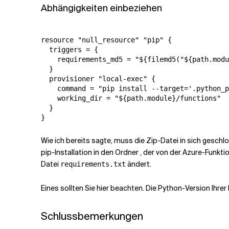
Abhängigkeiten einbeziehen
resource "null_resource" "pip" {

  triggers = {

    requirements_md5 = "${filemd5("${path.modu
  }

  provisioner "local-exec" {    

    command = "pip install --target='.python_p
    working_dir = "${path.module}/functions"

  }

}
Wie ich bereits sagte, muss die Zip-Datei in sich geschl
pip-Installation in den Ordner
, der von der Azure-Funkti
Datei
ändert.
requirements.txt
Eines sollten Sie hier beachten. Die Python-Version Ihrer
Schlussbemerkungen