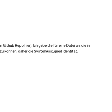
 im Github Repo
hier
). Ich gebe die
für eine Datei an, die in
 zu können, daher die
Identität.
SystemAssigned