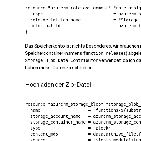
resource "azurerm_role_assignment" "role_assig
  scope                            = azurerm_s
  role_definition_name             = "Storage 
  principal_id                     = azurerm_f
}
Das Speicherkonto ist nichts Besonderes, wir brauchen 
Speichercontainer (namens
) abgel
function-releases
verwendet, da ich d
Storage Blob Data Contributor
haben muss, Daten zu schreiben.
Hochladen der Zip-Datei
resource "azurerm_storage_blob" "storage_blob_
  name                   = "functions-${substr
  storage_account_name   = azurerm_storage_acc
  storage_container_name = azurerm_storage_con
  type                   = "Block"

  content_md5            = data.archive_file.f
  source                 = "${path.module}/fun