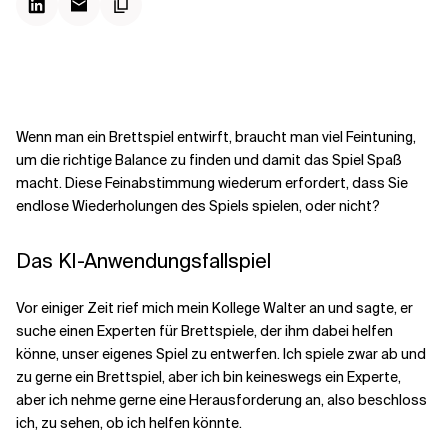
Kontextdateien
Wenn man ein Brettspiel entwirft, braucht man viel Feintuning,
um die richtige Balance zu finden und damit das Spiel Spaß
macht. Diese Feinabstimmung wiederum erfordert, dass Sie
endlose Wiederholungen des Spiels spielen, oder nicht?
Das KI-Anwendungsfallspiel
Vor einiger Zeit rief mich mein Kollege Walter an und sagte, er
suche einen Experten für Brettspiele, der ihm dabei helfen
könne, unser eigenes Spiel zu entwerfen. Ich spiele zwar ab und
zu gerne ein Brettspiel, aber ich bin keineswegs ein Experte,
aber ich nehme gerne eine Herausforderung an, also beschloss
ich, zu sehen, ob ich helfen könnte.