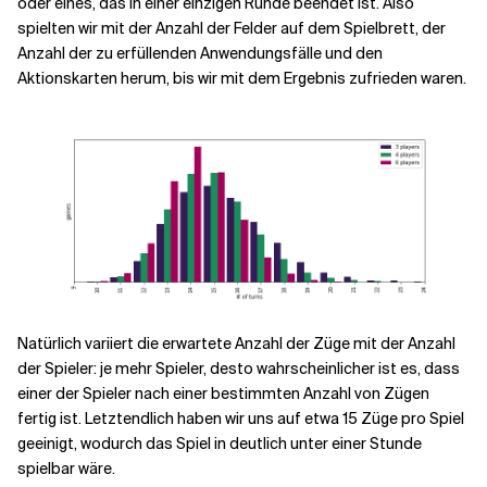
oder eines, das in einer einzigen Runde beendet ist. Also
spielten wir mit der Anzahl der Felder auf dem Spielbrett, der
Anzahl der zu erfüllenden Anwendungsfälle und den
Aktionskarten herum, bis wir mit dem Ergebnis zufrieden waren.
Natürlich variiert die erwartete Anzahl der Züge mit der Anzahl
der Spieler: je mehr Spieler, desto wahrscheinlicher ist es, dass
einer der Spieler nach einer bestimmten Anzahl von Zügen
fertig ist. Letztendlich haben wir uns auf etwa 15 Züge pro Spiel
geeinigt, wodurch das Spiel in deutlich unter einer Stunde
spielbar wäre.