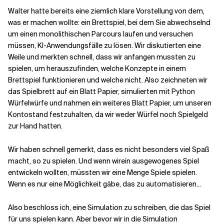
Walter hatte bereits eine ziemlich klare Vorstellung von dem,
was er machen wollte: ein Brettspiel, bei dem Sie abwechselnd
Verwandte Themen
um einen monolithischen Parcours laufen und versuchen
müssen, KI-Anwendungsfälle zu lösen. Wir diskutierten eine
Weile und merkten schnell, dass wir anfangen mussten zu
spielen, um herauszufinden, welche Konzepte in einem
Brettspiel funktionieren und welche nicht. Also zeichneten wir
das Spielbrett auf ein Blatt Papier, simulierten mit Python
Würfelwürfe und nahmen ein weiteres Blatt Papier, um unseren
Kontostand festzuhalten, da wir weder Würfel noch Spielgeld
zur Hand hatten.
Wir haben schnell gemerkt, dass es nicht besonders viel Spaß
macht, so zu spielen. Und wenn wir
ein ausgewogenes Spiel
entwickeln wollten, müssten wir eine Menge Spiele spielen.
Wenn es nur eine Möglichkeit gäbe, das zu automatisieren...
Also beschloss ich, eine Simulation zu schreiben, die das Spiel
für uns spielen kann. Aber bevor wir in die Simulation