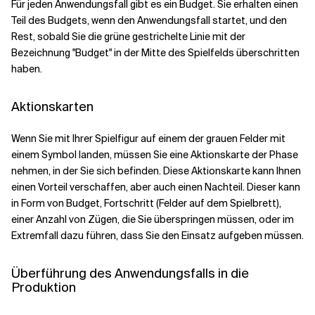
Für jeden Anwendungsfall gibt es ein Budget. Sie erhalten einen
Teil des Budgets, wenn den Anwendungsfall startet, und den
Rest, sobald Sie die grüne gestrichelte Linie mit der
Bezeichnung "Budget" in der Mitte des Spielfelds überschritten
haben.
Aktionskarten
Wenn Sie mit Ihrer Spielfigur auf einem der grauen Felder mit
einem Symbol landen, müssen Sie eine Aktionskarte der Phase
nehmen, in der Sie sich befinden. Diese Aktionskarte kann Ihnen
einen Vorteil verschaffen, aber auch einen Nachteil. Dieser kann
in Form von Budget, Fortschritt (Felder auf dem Spielbrett),
einer Anzahl von Zügen, die Sie überspringen müssen, oder im
Extremfall dazu führen, dass Sie den Einsatz aufgeben müssen.
Überführung des Anwendungsfalls in die
Produktion