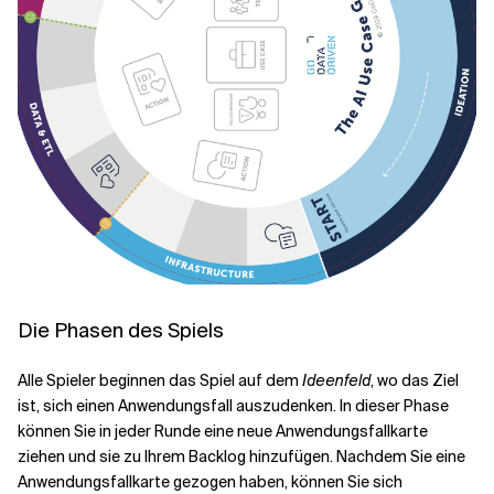
Die Phasen des Spiels
Alle Spieler beginnen das Spiel auf dem
Ideenfeld
, wo das Ziel
ist, sich einen Anwendungsfall auszudenken. In dieser Phase
können Sie in jeder Runde eine neue Anwendungsfallkarte
ziehen und sie zu Ihrem Backlog hinzufügen. Nachdem Sie eine
Anwendungsfallkarte gezogen haben, können Sie sich