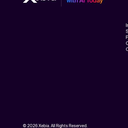
I
S
©
2026 Xebia. All Rights Reserved.