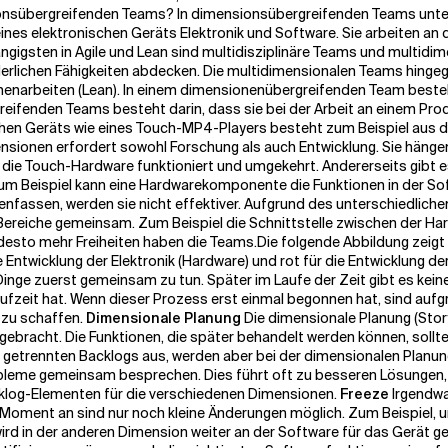
ionsübergreifenden Teams? In dimensionsübergreifenden Teams unters
ines elektronischen Geräts Elektronik und Software. Sie arbeiten an 
gängigsten in Agile und Lean sind multidisziplinäre Teams und multid
derlichen Fähigkeiten abdecken. Die multidimensionalen Teams hing
menarbeiten (Lean). In einem dimensionenübergreifenden Team beste
greifenden Teams besteht darin, dass sie bei der Arbeit an einem Pr
hen Geräts wie eines Touch-MP4-Players besteht zum Beispiel aus der
mensionen erfordert sowohl Forschung als auch Entwicklung. Sie hänge
ie Touch-Hardware funktioniert und umgekehrt. Andererseits gibt es 
Zum Beispiel kann eine Hardwarekomponente die Funktionen in der So
assen, werden sie nicht effektiver. Aufgrund des unterschiedliche
Bereiche gemeinsam. Zum Beispiel die Schnittstelle zwischen der Har
, desto mehr Freiheiten haben die Teams.
Die folgende Abbildung zeigt
die Entwicklung der Elektronik (Hardware) und rot für die Entwicklun
die Dinge zuerst gemeinsam zu tun. Später im Laufe der Zeit gibt es ke
laufzeit hat. Wenn dieser Prozess erst einmal begonnen hat, sind au
t zu schaffen.
Dimensionale Planung
Die dimensionale Planung (Stor
rgebracht. Die Funktionen, die später behandelt werden können, sollt
getrennten Backlogs aus, werden aber bei der dimensionalen Planu
obleme gemeinsam besprechen. Dies führt oft zu besseren Lösungen,
Backlog-Elementen für die verschiedenen Dimensionen.
Freeze
Irgendwa
Moment an sind nur noch kleine Änderungen möglich. Zum Beispiel, um
t wird in der anderen Dimension weiter an der Software für das Gerät