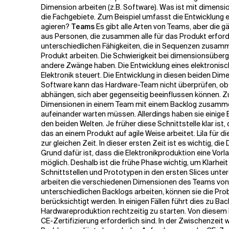
Dimension arbeiten (z.B. Software). Was ist mit dimens
die Fachgebiete. Zum Beispiel umfasst die Entwicklung e
Verwandte Themen
agieren?
Teams
Es gibt alle Arten von Teams, aber die 
aus Personen, die zusammen alle für das Produkt erfor
unterschiedlichen Fähigkeiten, die in Sequenzen zusam
Produkt arbeiten. Die Schwierigkeit bei dimensionsüber
andere Zwänge haben. Die Entwicklung eines elektronisc
Elektronik steuert. Die Entwicklung in diesen beiden Di
Software kann das Hardware-Team nicht überprüfen, ob d
abhängen, sich aber gegenseitig beeinflussen können. 
Dimensionen in einem Team mit einem Backlog zusammenf
aufeinander warten müssen. Allerdings haben sie einige 
den beiden Welten. Je früher diese Schnittstelle klar ist
das an einem Produkt auf agile Weise arbeitet. Lila für 
zur gleichen Zeit. In dieser ersten Zeit ist es wichtig, 
Grund dafür ist, dass die Elektronikproduktion eine Vor
möglich. Deshalb ist die frühe Phase wichtig, um Klarhei
Schnittstellen und Prototypen in den ersten Slices unte
arbeiten die verschiedenen Dimensionen des Teams von 
unterschiedlichen Backlogs arbeiten, können sie die Pr
berücksichtigt werden. In einigen Fällen führt dies zu 
Hardwareproduktion rechtzeitig zu starten. Von diesem 
CE-Zertifizierung erforderlich sind. In der Zwischenzei