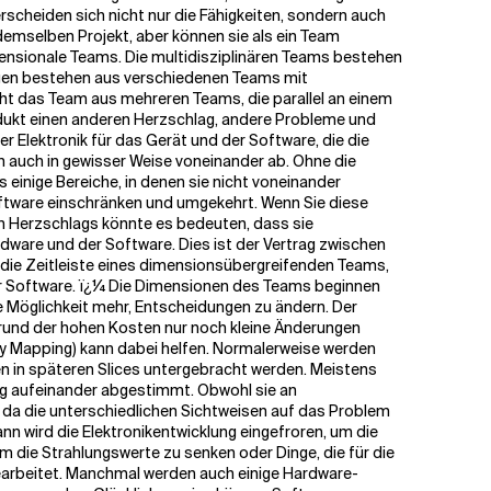
cheiden sich nicht nur die Fähigkeiten, sondern auch
demselben Projekt, aber können sie als ein Team
imensionale Teams. Die multidisziplinären Teams bestehen
egen bestehen aus verschiedenen Teams mit
ht das Team aus mehreren Teams, die parallel an einem
odukt einen anderen Herzschlag, andere Probleme und
 Elektronik für das Gerät und der Software, die die
n auch in gewisser Weise voneinander ab. Ohne die
einige Bereiche, in denen sie nicht voneinander
ftware einschränken und umgekehrt. Wenn Sie diese
n Herzschlags könnte es bedeuten, dass sie
dware und der Software. Dies ist der Vertrag zwischen
 die Zeitleiste eines dimensionsübergreifenden Teams,
g der Software. ï¿¼ Die Dimensionen des Teams beginnen
ine Möglichkeit mehr, Entscheidungen zu ändern. Der
fgrund der hohen Kosten nur noch kleine Änderungen
y Mapping) kann dabei helfen. Normalerweise werden
en in späteren Slices untergebracht werden. Meistens
ng aufeinander abgestimmt. Obwohl sie an
 da die unterschiedlichen Sichtweisen auf das Problem
nn wird die Elektronikentwicklung eingefroren, um die
 die Strahlungswerte zu senken oder Dinge, die für die
 gearbeitet. Manchmal werden auch einige Hardware-