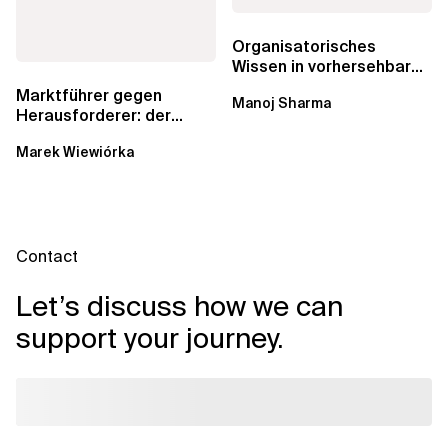
Organisatorisches
Wissen in vorhersehbare
Lieferungen, genaue
Marktführer gegen
Manoj Sharma
Schätzungen und...
Herausforderer: der
andauernde Kampf um
Marek Wiewiórka
Datenkataloge in Data...
Contact
Let’s discuss how we can
support your journey.