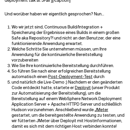
deployment talk at JFall"][/caption]
Und worüber haben wir eigentlich gesprochen? Nun...
Verwandte Themen
Wo wir jetzt sind, Continuous Build/Integration +
Speicherung der Ergebnisse eines Builds in einem großen
Safe aka Repository?! und nicht an den Benutzer, der eine
funktionierende Anwendung erwartet.
Welche Schritte Sie unternehmen müssen, um Ihre
Anwendung für die kontinuierliche Bereitstellung
vorzubereiten
Wie Sie Ihre kontinuierliche Bereitstellung durchführen.
So führen Sie nach einer erfolgreichen Bereitstellung
automatisch einen
Post-Deployment-Test
durch
und natürlich die Live-Demo ;) Nachdem er den geänderten
Code entdeckt hatte, startete er
Deployit
(unser Produkt
zur Automatisierung der Bereitstellung), um die
Bereitstellung auf einem WebSphere Network Deployment
Application Server + Apache HTTPD Server und schließlich
Hudson vorzunehmen. Anschließend wurde
JMeter
gestartet, um die bereitgestellte Anwendung zu testen, und
wir fütterten JMeter über Deployit mit Hostinformationen,
damit es sich mit dem richtigen Host verbinden konnte!