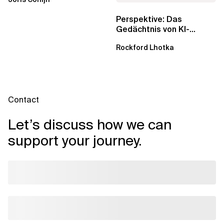
wichtig sind
Perspektive: Das
Gedächtnis von KI-
Agenten – Einblicke aus
Rockford Lhotka
dem...
Contact
Let’s discuss how we can
support your journey.