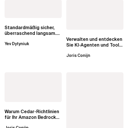
Standardmäßig sicher,
überraschend langsam.
Was AWS vergessen hat,
Verwalten und entdecken
Yev Dytyniuk
über die RDS...
Sie KI-Agenten und Tools
mit Amazon Bedrock
Joris Conijn
AgentCore...
Warum Cedar-Richtlinien
für Ihr Amazon Bedrock
AgentCore Gateway
Joris Conijn