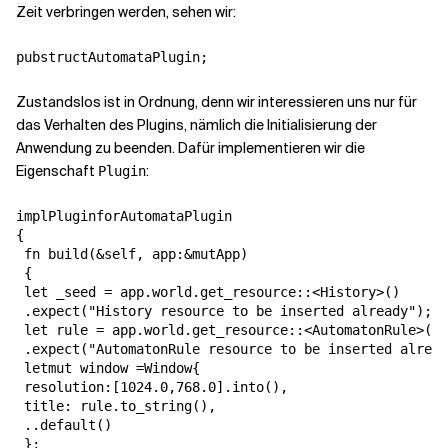
Zeit verbringen werden, sehen wir:
pubstructAutomataPlugin;
Zustandslos ist in Ordnung, denn wir interessieren uns nur für
das Verhalten des Plugins, nämlich die Initialisierung der
Anwendung zu beenden. Dafür implementieren wir die
Eigenschaft
:
Plugin
implPluginforAutomataPlugin

{

 fn build(&self, app:&mutApp)

 {

 let _seed = app.world.get_resource::<History>()

 .expect("History resource to be inserted already");

 let rule = app.world.get_resource::<AutomatonRule>()

 .expect("AutomatonRule resource to be inserted alread
 letmut window =Window{

 resolution:[1024.0,768.0].into(),

 title: rule.to_string(),

 ..default()

 };
