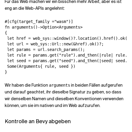
Für das Web machen wir ein bisschen mehr Arbeit, aber es ist
eng an die Web-APIs angelehnt:
#[cfg(target_family ="wasm")]

fn arguments()->Option<Arguments>

{

 let href = web_sys::window()?.location().href().ok()?
 let url = web_sys::Url::new(&href).ok()?;

 let params = url.search_params();

 let rule = params.get("rule").and_then(|rule| rule.pa
 let seed = params.get("seed").and_then(|seed| seed.pa
 Some(Arguments{ rule, seed })

}
Wir haben die Funktion
in beiden Fällen aufgerufen
arguments
und darauf geachtet, ihr dieselbe Signatur zu geben, so dass
wir denselben Namen und dieselben Konventionen verwenden
können, um sie im nativen und im Web aufzurufen.
Kontrolle an Bevy abgeben