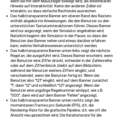
wenn sie mit dem Mauszeiger bewegt wird, als erkennbaren
Hinweis auf Interaktivität. Keine der anderen Zellen ist
interaktiv, so dass einfache Rechtecke ausreichen.
Das halbtransparente Banner am oberen Rand des Rasters
enthält abgekürzte Anweisungen, die den Benutzer zu den
unterstützten Tastaturinteraktionen führen. Dieses Banner
wird nur angezeigt, wenn der Simulator angehalten wird.
Natürlich beginnt der Simulator in der Pause, so dass der
Benutzer das Banner sehen und etwas darüber erfahren
kann, welche Verhaltensweisen unterstützt werden.
Das halbtransparente Banner unten links zeigt die nächste
Regel an, die ausgeführt wird. Dieses Banner erscheint, wenn
der Benutzer eine Ziffer drückt, entweder in der Zahlenreihe
oder auf dem Ziffernblock, bleibt auf dem Bildschirm,
während der Benutzer weitere Ziffern eingibt, und
verschwindet, wenn der Benutzer fertig ist. Wenn der
Benutzer also "121" eingibt, wird auf dem Banner zunächst
"1", dann "12" und schließlich "121" angezeigt. Wenn der
Benutzer eine ungültige Regelnummer eintippt, wie z.B.
"500", dann wird auf dem Banner "Fehler" angezeigt.
Das halbtransparente Banner unten rechts zeigt die
momentanen
Frames pro Sekunde
(FPS), d.h. die
Rendering-Rate für die grafische Pipeline, d.h. wie oft die
Ansicht neu gezeichnet wird. Die Iterationsrate für die