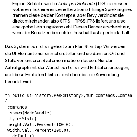
Engine-Schleife wird in
Ticks pro Sekunde
(TPS) gemessen,
wobei ein Tick eine einzelne Iteration ist. Einige Spiel-Engines
trennen diese beiden Konzepte, aber Bevy verbindet sie
direkt miteinander, also $FPS = TPS$. FPS liefert uns also
eine grobe Leistungskennzahl. Dieses Banner erscheint nur,
wenn der Benutzer die rechte Umschalttaste gedrückt hält.
Das System
gehört zum Plan
. Wir werden
build_ui
Startup
die UI-Elemente nur einmal erstellen und sie dann an Ort und
Stelle von unseren Systemen mutieren lassen. Nur der
Aufrufgraph mit der Wurzel
wird Entitäten erzeugen,
build_ui
und diese Entitäten bleiben bestehen, bis die Anwendung
beendet wird.
fn build_ui(history:Res<History>,mut commands:Commands
{

 commands

 .spawn(NodeBundle{

 style:Style{

 height:Val::Percent(100.0),

 width:Val::Percent(100.0),

 ..default()
