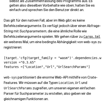
selbst als Zusammenfassung des Programms aus. Es
gelten also dieselben Vorbehalte wie oben; halten Sie es
einfach und sprechen Sie den Benutzer direkt an.
Das gilt für den nativen Fall, aber im Web gibt es keine
Befehlszeilenargumente. Es verfügt jedoch über einen Abfrage-
String mit
Suchparametern
, die eine ähnliche Rolle wie
Befehlszeilenargumente spielen. Wir gehen rüber zu
Cargo.tml
ein weiteres Mal, um eine bedingte Abhängigkeit von web-sys zu
registrieren:
[target.'cfg(target_family = "wasm")'.dependencies.web
version ="0.3.65"

features =["Location","Url","UrlSearchParams"]
partitioniert die enorme Web-API mithilfe von Crate-
web-sys
Features. Wir müssen auf die Typen
,
und
Location
Url
zugreifen, um unseren eigenen einfachen
UrlSearchParams
Parser für Suchparameter zu erstellen, also geben wir die
gleichnamigen Funktionen an.