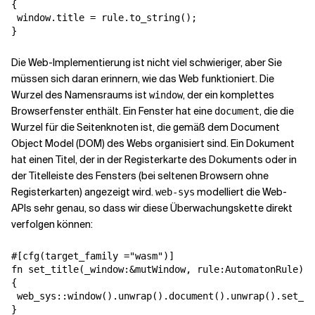
{

 window.title = rule.to_string();

}
Die Web-Implementierung ist nicht viel schwieriger, aber Sie
müssen sich daran erinnern, wie das Web funktioniert. Die
Wurzel des Namensraums ist
, der ein komplettes
window
Browserfenster enthält. Ein Fenster hat eine
, die die
document
Wurzel für die Seitenknoten ist, die gemäß dem Document
Object Model (DOM) des Webs organisiert sind. Ein Dokument
hat einen Titel, der in der Registerkarte des Dokuments oder in
der Titelleiste des Fensters (bei seltenen Browsern ohne
Registerkarten) angezeigt wird.
modelliert die Web-
web-sys
APIs sehr genau, so dass wir diese Überwachungskette direkt
verfolgen können:
#[cfg(target_family ="wasm")]

fn set_title(_window:&mutWindow, rule:AutomatonRule)

{

 web_sys::window().unwrap().document().unwrap().set_ti
}