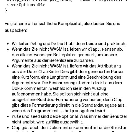
 seed:Option<u64>

}
Es gibt eine offensichtliche Komplexität, also lassen Sie uns
auspacken:
Wir leiten
und
ab, denn beide sind praktisch.
Debug
Default
Wenn das Ziel nicht WASM ist, leiten wir
ab,
clap::Parser
das alle notwendigen Boilerplates generiert, um unsere
Argumente aus der Befehlszeile zu parsen.
Wenn das Ziel nicht WASM ist, liefern wir das Attribut
arg
aus der Datei
Kiste. Dies gibt dem generierten Parser
Clap
eine Kurzform, eine Langform und eine Beschreibung des
Arguments vor. Die Beschreibung stammt direkt aus dem
Doku-Kommentar , weshalb ich sie in den Auszug
aufgenommen habe. Sie sollten sich nicht auf eine
ausgefallene Rustdoc-Formatierung verlassen, denn Clap
gibt diese Formatierung direkt in die Standardausgabe aus,
wenn das Programm mit
ausgeführt wird.
--help
und
sind beide optional. Was immer der Benutzer
rule
seed
nicht angibt, wird zufällig ausgewählt.
Clap gibt auch den Dokumentenkommentar für die Struktur