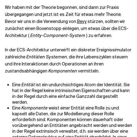
Wir haben mit der Theorie begonnen, sind dann zur Praxis
übergegangen und jetzt ist es Zeit für etwas mehr Theorie.
Verwandte Themen
Bevor wir uns in die Verwendung von
Bevy
stürzen, sollten wir
zunächst einen Boxenstopp einlegen, um etwas über die ECS-
Architektur (
Entity-Component-System
) zu erfahren.
In der ECS-Architektur unterwirft ein diskreter Ereignissimulator
zahlreiche
Entitäten
Systemen
, die ihre Lebenszyklen steuern
und ihre Interaktionen durch Operationen an ihren
zustandsabhängigen
Komponenten
vermitteln.
Eine
Entität
ist ein undurchsichtiges Atom der Identität. Sie
hat in der Regel keine intrinsischen Eigenschaften und kann
in der Regel durch eine einfache Ganzzahl dargestellt
werden.
Eine
Komponente
weist einer Entität eine Rolle zu und
kapselt alle Daten, die zur Modellierung dieser Rolle
erforderlich sind. Komponenten können dauerhaft oder
vorübergehend an Entitäten angebracht werden und werden
in der Regel extrinsisch verwaltet, d.h. sie werden über eine