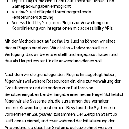
, die den Zugriff auf Tastatur-, Maus- und
InputPlugin
Gamepad-Eingaben ermöglicht
für plattformübergreifende
WindowPlugin
Fensterunterstützung
ein Plugin zur Verwaltung und
AccessibilityPlugin
Koordinierung von Integrationen mit accessibility APIs
Mit der Methode
auf
können wir eines
set
DefaultPlugins
dieser Plugins ersetzen. Wir stellen
manuell zur
window
Verfügung, das wir bereits erstellt und angepasst haben und
das als Hauptfenster für die Anwendung dienen soll.
Nachdem wir die grundlegenden Plugins hinzugefügt haben,
fügen wir zwei weitere Ressourcen ein, eine zur Verwaltung der
Evolutionsrate und die andere zum Puffern von
Benutzereingaben bei der Eingabe einer neuen Regel. Schließlich
fügen wir alle Systeme ein, die zusammen das Verhalten
unserer Anwendung bestimmen. Bevy fasst die Systeme in
vordefinierten
Zeitplänen
zusammen. Der Zeitplan
Startup
läuft genau einmal, und zwar während der Initialisierung der
Anwendung, so dass hier Systeme aufgezeichnet werden