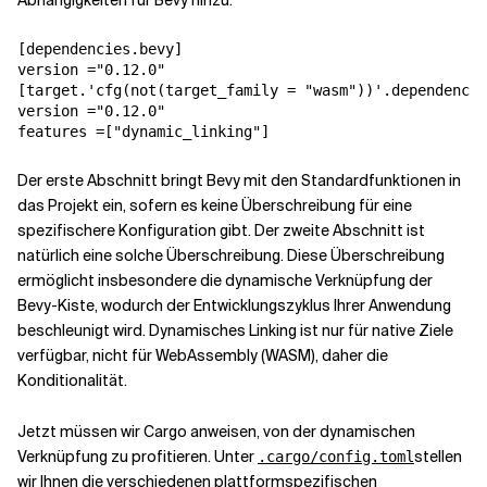
Abhängigkeiten für Bevy hinzu.
[dependencies.bevy]

version ="0.12.0"

[target.'cfg(not(target_family = "wasm"))'.dependencie
version ="0.12.0"

features =["dynamic_linking"]
Der erste Abschnitt bringt Bevy mit den Standardfunktionen in
das Projekt ein, sofern es keine Überschreibung für eine
spezifischere Konfiguration gibt. Der zweite Abschnitt ist
natürlich eine solche Überschreibung. Diese Überschreibung
ermöglicht insbesondere die dynamische Verknüpfung der
Bevy-Kiste, wodurch der Entwicklungszyklus Ihrer Anwendung
beschleunigt wird. Dynamisches Linking ist nur für native Ziele
verfügbar, nicht für WebAssembly (WASM), daher die
Konditionalität.
Jetzt müssen wir Cargo anweisen, von der dynamischen
Verknüpfung zu profitieren. Unter
stellen
.cargo/config.toml
wir Ihnen die verschiedenen plattformspezifischen