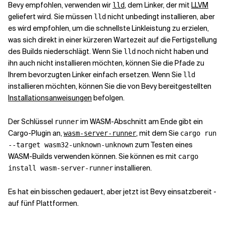
Bevy empfohlen, verwenden wir
, dem Linker, der mit
LLVM
lld
geliefert wird. Sie müssen
nicht unbedingt installieren, aber
lld
es wird empfohlen, um die schnellste Linkleistung zu erzielen,
was sich direkt in einer kürzeren Wartezeit auf die Fertigstellung
des Builds niederschlägt. Wenn Sie
noch nicht haben und
lld
ihn auch nicht installieren möchten, können Sie die Pfade zu
Ihrem bevorzugten Linker einfach ersetzen. Wenn Sie
lld
installieren möchten, können Sie die von Bevy bereitgestellten
Installationsanweisungen
befolgen.
Der Schlüssel
im WASM-Abschnitt am Ende gibt ein
runner
Cargo-Plugin an,
, mit dem Sie
wasm-server-runner
cargo run
zum Testen eines
--target wasm32-unknown-unknown
WASM-Builds verwenden können. Sie können es mit
cargo
installieren.
install wasm-server-runner
Es hat ein bisschen gedauert, aber jetzt ist Bevy einsatzbereit -
auf fünf Plattformen.