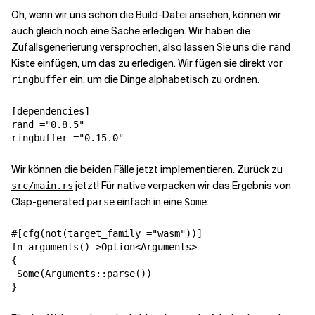
Oh, wenn wir uns schon die Build-Datei ansehen, können wir
auch gleich noch eine Sache erledigen. Wir haben die
Zufallsgenerierung versprochen, also lassen Sie uns die
rand
Kiste einfügen, um das zu erledigen. Wir fügen sie direkt vor
ein, um die Dinge alphabetisch zu ordnen.
ringbuffer
[dependencies]

rand ="0.8.5"

ringbuffer ="0.15.0"
Wir können die beiden Fälle jetzt implementieren. Zurück zu
jetzt! Für native verpacken wir das Ergebnis von
src/main.rs
Clap-generated
einfach in eine
:
parse
Some
#[cfg(not(target_family ="wasm"))]

fn arguments()->Option<Arguments>

{

 Some(Arguments::parse())

}