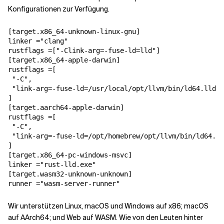
Konfigurationen zur Verfügung.
[target.x86_64-unknown-linux-gnu]

linker ="clang"

rustflags =["-Clink-arg=-fuse-ld=lld"]

[target.x86_64-apple-darwin]

rustflags =[

 "-C",

 "link-arg=-fuse-ld=/usr/local/opt/llvm/bin/ld64.lld"

]

[target.aarch64-apple-darwin]

rustflags =[

 "-C",

 "link-arg=-fuse-ld=/opt/homebrew/opt/llvm/bin/ld64.ll
]

[target.x86_64-pc-windows-msvc]

linker ="rust-lld.exe"

[target.wasm32-unknown-unknown]

runner ="wasm-server-runner"
Wir unterstützen Linux, macOS und Windows auf x86; macOS
auf AArch64; und Web auf WASM. Wie von den Leuten hinter