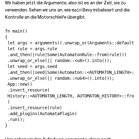
Wir haben jetzt die Argumente, also ist es an der Zeit, sie zu
verwenden. Sehen wir uns an, wie
Bevy initialisiert und die
main
Kontrolle an die Motorschleife übergibt.
fn main()

{

 let args = arguments().unwrap_or(Arguments::default()
 let rule = args.rule

 .and_then(|rule|Some(AutomatonRule::from(rule)))

 .unwrap_or_else(|| random::<u8>().into());

 let seed = args.seed

 .and_then(|seed|Some(Automaton::<AUTOMATON_LENGTH>::f
 .unwrap_or_else(|| random::<u64>().into());

 App::new()

 .insert_resource(

 History::<AUTOMATON_LENGTH, AUTOMATON_HISTORY>::from(
 )

 .insert_resource(rule)

 .add_plugins(AutomataPlugin)

 .run();

}