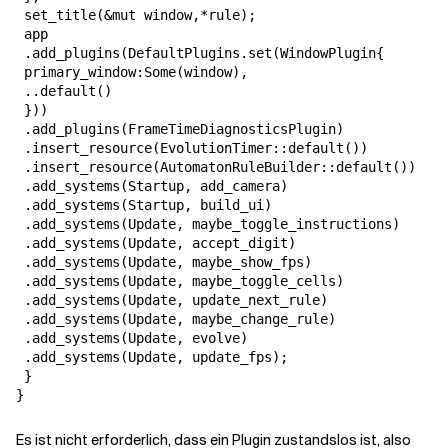
 set_title(&mut window,*rule);

 app

 .add_plugins(DefaultPlugins.set(WindowPlugin{

 primary_window:Some(window),

 ..default()

 }))

 .add_plugins(FrameTimeDiagnosticsPlugin)

 .insert_resource(EvolutionTimer::default())

 .insert_resource(AutomatonRuleBuilder::default())

 .add_systems(Startup, add_camera)

 .add_systems(Startup, build_ui)

 .add_systems(Update, maybe_toggle_instructions)

 .add_systems(Update, accept_digit)

 .add_systems(Update, maybe_show_fps)

 .add_systems(Update, maybe_toggle_cells)

 .add_systems(Update, update_next_rule)

 .add_systems(Update, maybe_change_rule)

 .add_systems(Update, evolve)

 .add_systems(Update, update_fps);

 }

}
Es ist nicht erforderlich, dass ein Plugin zustandslos ist, also