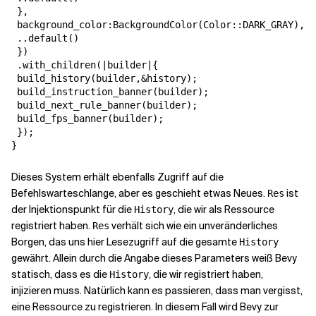
 },

 background_color:BackgroundColor(Color::DARK_GRAY),

 ..default()

 })

 .with_children(|builder|{

 build_history(builder,&history);

 build_instruction_banner(builder);

 build_next_rule_banner(builder);

 build_fps_banner(builder);

 });

}
Dieses System erhält ebenfalls Zugriff auf die
Befehlswarteschlange, aber es geschieht etwas Neues.
ist
Res
der Injektionspunkt für die
, die wir als Ressource
History
registriert haben.
verhält sich wie ein unveränderliches
Res
Borgen, das uns hier Lesezugriff auf die gesamte
History
gewährt. Allein durch die Angabe dieses Parameters weiß Bevy
statisch, dass es die
, die wir registriert haben,
History
injizieren muss. Natürlich kann es passieren, dass man vergisst,
eine Ressource zu registrieren. In diesem Fall wird Bevy zur