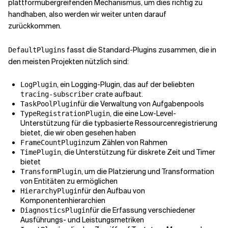
plattformübergreifenden Mechanismus, um dies richtig zu
handhaben, also werden wir weiter unten darauf
zurückkommen.
fasst die Standard-Plugins zusammen, die in
DefaultPlugins
den meisten Projekten nützlich sind:
, ein Logging-Plugin, das auf der beliebten
LogPlugin
crate aufbaut.
tracing-subscriber
für die Verwaltung von Aufgabenpools
TaskPoolPlugin
, die eine Low-Level-
TypeRegistrationPlugin
Unterstützung für die typbasierte Ressourcenregistrierung
bietet, die wir oben gesehen haben
zum Zählen von Rahmen
FrameCountPlugin
, die Unterstützung für diskrete Zeit und Timer
TimePlugin
bietet
, um die Platzierung und Transformation
TransformPlugin
von Entitäten zu ermöglichen
für den Aufbau von
HierarchyPlugin
Komponentenhierarchien
für die Erfassung verschiedener
DiagnosticsPlugin
Ausführungs- und Leistungsmetriken