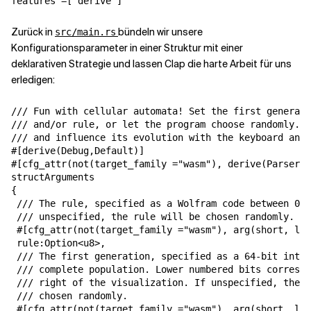
features =["derive"]
Zurück in
bündeln wir unsere
src/main.rs
Konfigurationsparameter in einer Struktur mit einer
deklarativen Strategie und lassen Clap die harte Arbeit für uns
erledigen:
/// Fun with cellular automata! Set the first generati
/// and/or rule, or let the program choose randomly. W
/// and influence its evolution with the keyboard and 
#[derive(Debug,Default)]

#[cfg_attr(not(target_family ="wasm"), derive(Parser))
structArguments

{

 /// The rule, specified as a Wolfram code between 0 a
 /// unspecified, the rule will be chosen randomly.

 #[cfg_attr(not(target_family ="wasm"), arg(short, lon
 rule:Option<u8>,

 /// The first generation, specified as a 64-bit integ
 /// complete population. Lower numbered bits correspo
 /// right of the visualization. If unspecified, the f
 /// chosen randomly.

 #[cfg_attr(not(target_family ="wasm"), arg(short, lon