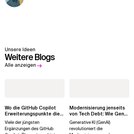
Unsere Ideen
Weitere Blogs
Alle anzeigen
Wo die GitHub Copilot
Modernisierung jenseits
Erweiterungspunkte die
von Tech Debt: Wie GenAI
Governance brechen
die
Viele der jüngsten
Generative KI (GenAI)
Unternehmenstransformatio
Ergänzungen des GitHub
revolutioniert die