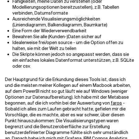
Fähigkeiten, meine Daten zu verstehen (oder
Modellierungsoptionen bereitzustellen), z.B. Tabellen
verbinden, Datumsformate
Ausreichende Visualisierungsmöglichkeiten
(Liniendiagramm, Balkendiagramm, Baumkarte)
Eine Form der Wiederverwendbarkeit
Bewahren Sie alle (Kunden-)Daten sicher auf
Idealerweise frei/open source - um die Option offen zu
halten, sie mit der Welt zu teilen
Die Skripte können jedoch so angepasst werden, dass sie
ein einfaches lokales Datenformat unterstützen, z.B. SQLite
oder csv.
Der Hauptgrund für die Erkundung dieses Tools ist, dass ich
und die meisten meiner Kollegen auf einem Macbook arbeiten,
auf dem PowerBI nicht so gut läuft wie auf Windows (weniger
Optionen zur Datenaufbereitung). Ich habe mit der Metabase
begonnen, auf die ich vorhin bei der Auswertung von
faros
-
Sobald ich alles zum Laufen gebracht hatte, gefielen mir die
Vorschläge, die es machte, aber es war schwer, über diesen
Punkt hinauszukommen: Die Visualisierungstypen waren
begrenzt und die Benutzeroberfläche zur Erstellung
benutzerdefinierter Diagramme fühlte sich sehr umständlich
an. Danach habe ich mich mit Grafana, IBM Cognos Analytics