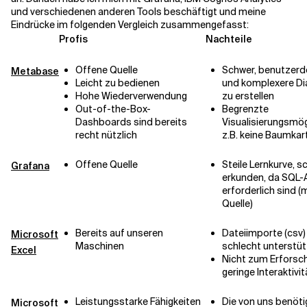
und verschiedenen anderen Tools beschäftigt und meine
Eindrücke im folgenden Vergleich zusammengefasst:
Profis
Nachteile
Offene Quelle
Schwer, benutzerde
Metabase
Leicht zu bedienen
und komplexere D
Hohe Wiederverwendung
zu erstellen
Out-of-the-Box-
Begrenzte
Dashboards sind bereits
Visualisierungsmög
recht nützlich
z.B. keine Baumkar
Offene Quelle
Steile Lernkurve, s
Grafana
erkunden, da SQL-
erforderlich sind (m
Quelle)
Bereits auf unseren
Dateiimporte (csv
Microsoft
Maschinen
schlecht unterstüt
Excel
Nicht zum Erforsc
geringe Interaktivit
Leistungsstarke Fähigkeiten
Die von uns benöti
Microsoft