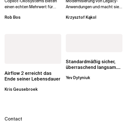
Copilot-Ökosystems bieten
Modernisierung von Legacy-
einen echten Mehrwert für
Anwendungen und macht sie
einzelne Entwickler, erweitern
schneller und kostengünstiger.
Rob Bos
Krzysztof Kąkol
aber auch die...
Durch die Automatisierung...
Standardmäßig sicher,
überraschend langsam.
Was AWS vergessen hat,
Airflow 2 erreicht das
Yev Dytyniuk
über die RDS...
Ende seiner Lebensdauer
Kris Geusebroek
Contact