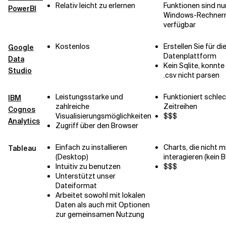
Relativ leicht zu erlernen
Funktionen sind nu
PowerBI
Windows-Rechner
verfügbar
Kostenlos
Erstellen Sie für d
Google
Datenplattform
Data
Kein Sqlite, konnte
Studio
.csv nicht parsen
Leistungsstarke und
Funktioniert schlec
IBM
zahlreiche
Zeitreihen
Cognos
Visualisierungsmöglichkeiten
$$$
Analytics
Zugriff über den Browser
Einfach zu installieren
Charts, die nicht m
Tableau
(Desktop)
interagieren (kein 
Intuitiv zu benutzen
$$$
Unterstützt unser
Dateiformat
Arbeitet sowohl mit lokalen
Daten als auch mit Optionen
zur gemeinsamen Nutzung