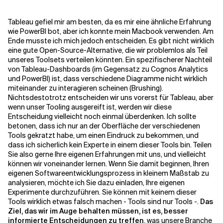
Tableau gefiel mir am besten, da es mir eine ähnliche Erfahrung
wie PowerBI bot, aber ich konnte mein Macbook verwenden. Am
Ende musste ich mich jedoch entscheiden. Es gibt nicht wirklich
eine gute Open-Source-Alternative, die wir problemlos als Teil
unseres Toolsets verteilen könnten. Ein spezifischerer Nachteil
von Tableau-Dashboards (im Gegensatz zu Cognos Analytics
und PowerBI) ist, dass verschiedene Diagramme nicht wirklich
miteinander zu interagieren scheinen (Brushing).
Nichtsdestotrotz entscheiden wir uns vorerst für Tableau, aber
wenn unser Tooling ausgereift ist, werden wir diese
Entscheidung vielleicht noch einmal überdenken. Ich sollte
betonen, dass ich nur an der Oberfläche der verschiedenen
Tools gekratzt habe, um einen Eindruck zu bekommen, und
dass ich sicherlich kein Experte in einem dieser Tools bin. Teilen
Sie also gerne Ihre eigenen Erfahrungen mit uns, und vielleicht
können wir voneinander lernen. Wenn Sie damit beginnen, Ihren
eigenen Softwareentwicklungsprozess in kleinem Maßstab zu
analysieren, möchte ich Sie dazu einladen, Ihre eigenen
Experimente durchzuführen. Sie können mit keinem dieser
Tools wirklich etwas falsch machen - Tools sind nur Tools -.
Das
Ziel, das wir im Auge behalten müssen, ist es, besser
informierte Entscheidungen zu treffen
, was unsere Branche