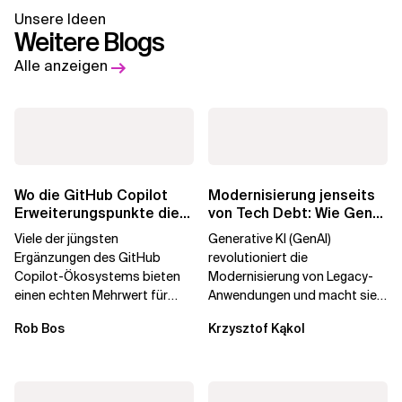
Unsere Ideen
Weitere Blogs
Alle anzeigen
Wo die GitHub Copilot
Modernisierung jenseits
Erweiterungspunkte die
von Tech Debt: Wie GenAI
Governance brechen
die
Viele der jüngsten
Generative KI (GenAI)
Unternehmenstransformatio
Ergänzungen des GitHub
revolutioniert die
Copilot-Ökosystems bieten
Modernisierung von Legacy-
einen echten Mehrwert für
Anwendungen und macht sie
einzelne Entwickler, erweitern
schneller und kostengünstiger.
Rob Bos
Krzysztof Kąkol
aber auch die...
Durch die Automatisierung...