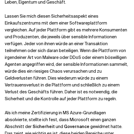
Leben, Eigentum und Geschäft.
Verwandte Themen
Lassen Sie mich diesen Sicherheitsaspekt eines
Einkaufszentrums mit dem einer Softwareplattform
vergleichen. Auf jeder Plattform gibt es mehrere Konsumenten
und Produzenten, die jeweils über sensible Informationen
verfügen. Jeder von ihnen würde an einer Transaktion
teilnehmen oder sich daran beteiligen. Wenn die Plattform von
irgendeiner Art von Malware oder DDoS oder einem böswilligen
Agenten angegriffen wird, der sensible Informationen sammelt,
würde dies ein riesiges Chaos verursachen und zu
Geldverlusten führen. Dies wiederum würde zu einem
Vertrauensverlust in die Plattform und schließlich zu einem
Verlust des Geschäfts führen. Daher ist es notwendig, die
Sicherheit und die Kontrolle auf jeder Plattform zu regeln.
Als ich meine Zertifizierung in MS Azure-Grundlagen
absolvierte, stellte ich fest, dass Microsoft einen ganzen
Abschnitt der
Sicherheit
und
Governance
gewidmet hatte.
Das zeigt, wie wichtig es ist, diese beiden Bereiche unter