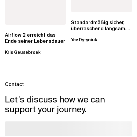
Standardmäßig sicher,
überraschend langsam.
Was AWS vergessen hat,
Airflow 2 erreicht das
Yev Dytyniuk
über die RDS...
Ende seiner Lebensdauer
Kris Geusebroek
Contact
Let’s discuss how we can
support your journey.