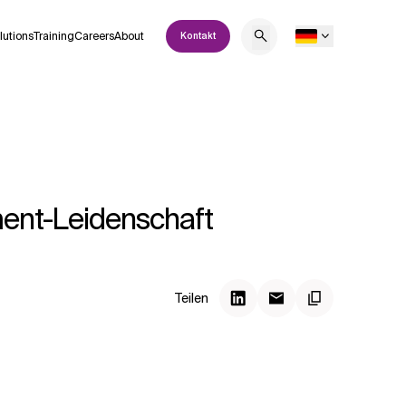
lutions
Training
Careers
About
Kontakt
ment-Leidenschaft
Teilen