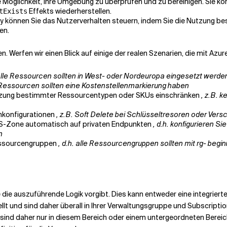
die Möglichkeit, Ihre Umgebung zu überprüfen und zu bereinigen. Sie
Effekts wiederherstellen.
tExists
icy können Sie das Nutzerverhalten steuern, indem Sie die Nutzung 
en.
n. Werfen wir einen Blick auf einige der realen Szenarien, die mit Azu
 alle Ressourcen sollten in West- oder Nordeuropa eingesetzt werde
le Ressourcen sollten eine Kostenstellenmarkierung haben
Nutzung bestimmter Ressourcentypen oder SKUs einschränken
, z.B. 
nkonfigurationen
, z.B. Soft Delete bei Schlüsseltresoren oder Ver
 DNS-Zone automatisch auf privaten Endpunkten
, d.h. konfigurieren S
n
Ressourcengruppen
, d.h. alle Ressourcengruppen sollten mit rg- begi
e die auszuführende Logik vorgibt. Dies kann entweder eine integrierte 
llt und sind daher überall in Ihrer Verwaltungsgruppe und Subscriptio
ind daher nur in diesem Bereich oder einem untergeordneten Bereich v