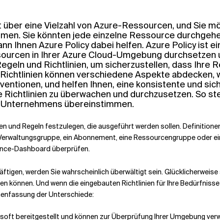
t über eine Vielzahl von Azure-Ressourcen, und Sie mö
en. Sie könnten jede einzelne Ressource durchgehen 
n Ihnen Azure Policy dabei helfen. Azure Policy ist ei
sourcen in Ihrer Azure Cloud-Umgebung durchsetzen u
Regeln und Richtlinien, um sicherzustellen, dass Ih
ichtlinien können verschiedene Aspekte abdecken, wie
ionen, und helfen Ihnen, eine konsistente und siche
ese Richtlinien zu überwachen und durchzusetzen. So st
es Unternehmens übereinstimmen.
en und Regeln festzulegen, die ausgeführt werden sollen. Definitionen
e Verwaltungsgruppe, ein Abonnement, eine Ressourcengruppe oder ein
ance-Dashboard überprüfen.
äftigen, werden Sie wahrscheinlich überwältigt sein. Glücklicherweise 
den können. Und wenn die eingebauten Richtlinien für Ihre Bedürfnisse 
mmenfassung der Unterschiede:
osoft bereitgestellt und können zur Überprüfung Ihrer Umgebung ve