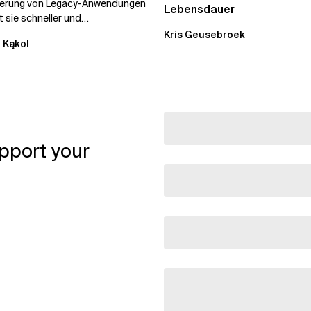
ierung von Legacy-Anwendungen
Lebensdauer
 sie schneller und
stiger. Durch die
Kris Geusebroek
 Kąkol
ierung...
pport your