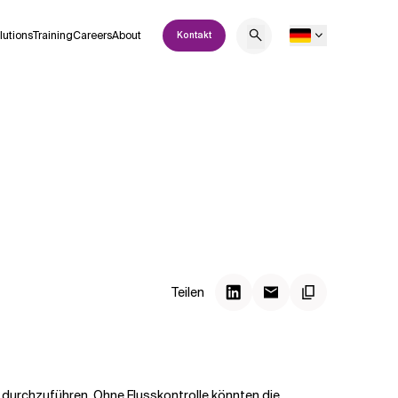
lutions
Training
Careers
About
Kontakt
Teilen
 durchzuführen. Ohne Flusskontrolle könnten die