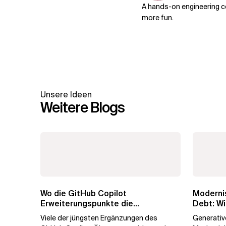
A hands-on engineering c
more fun.
Unsere Ideen
Weitere Blogs
Wo die GitHub Copilot
Modernis
Erweiterungspunkte die
Debt: Wi
Governance brechen
Unterne
Viele der jüngsten Ergänzungen des
Generative