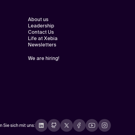
About us
Leadership
Contact Us
Life at Xebia
Newsletters
We are hiring!
n Sie sich mit uns
: