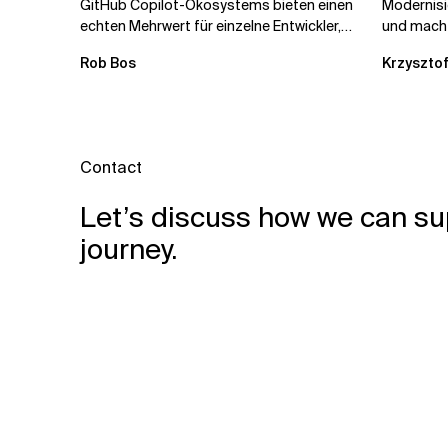
GitHub Copilot-Ökosystems bieten einen
Modernis
echten Mehrwert für einzelne Entwickler,
und macht
erweitern aber auch die...
kostengün
Rob Bos
Krzysztof
Automatis
Contact
Let’s discuss how we can su
journey.