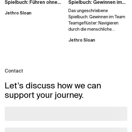
Spielbuch: Führen ohne
Spielbuch: Gewinnen im
Titel
Team
Das ungeschriebene
Jethro Sloan
Spielbuch: Gewinnen im Team
Teamgeflüster: Navigieren
durch die menschliche
Dynamik, auf die Sie niemand
Jethro Sloan
vorbereitet hat „Wir...
Contact
Let’s discuss how we can
support your journey.