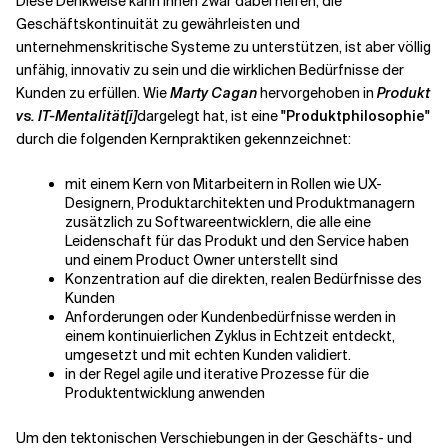
Diese Denkweise kann Ihnen zwar dabei helfen, die
Geschäftskontinuität zu gewährleisten und
unternehmenskritische Systeme zu unterstützen, ist aber völlig
unfähig, innovativ zu sein und die wirklichen Bedürfnisse der
Kunden zu erfüllen. Wie
Marty Cagan
hervorgehoben in
Produkt
vs. IT-Mentalität
[i]
dargelegt hat, ist eine
"Produktphilosophie"
durch die folgenden Kernpraktiken gekennzeichnet:
mit einem Kern von Mitarbeitern in Rollen wie UX-
Designern, Produktarchitekten und Produktmanagern
zusätzlich zu Softwareentwicklern, die alle eine
Leidenschaft für das Produkt und den Service haben
und einem Product Owner unterstellt sind
Konzentration auf die direkten, realen Bedürfnisse des
Kunden
Anforderungen oder Kundenbedürfnisse werden in
einem kontinuierlichen Zyklus in Echtzeit entdeckt,
umgesetzt und mit echten Kunden validiert.
in der Regel agile und iterative Prozesse für die
Produktentwicklung anwenden
Um den tektonischen Verschiebungen in der Geschäfts- und