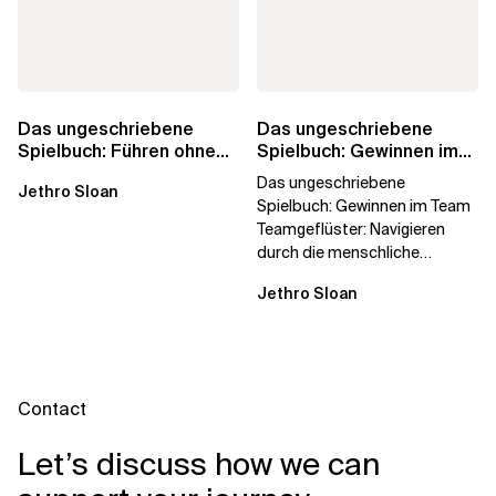
Das ungeschriebene
Das ungeschriebene
Spielbuch: Führen ohne
Spielbuch: Gewinnen im
Titel
Team
Das ungeschriebene
Jethro Sloan
Spielbuch: Gewinnen im Team
Teamgeflüster: Navigieren
durch die menschliche
Dynamik, auf die Sie niemand
Jethro Sloan
vorbereitet hat „Wir...
Contact
Let’s discuss how we can