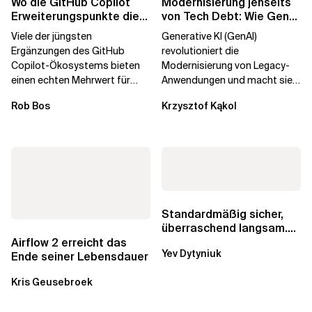
Wo die GitHub Copilot
Modernisierung jenseits
Erweiterungspunkte die
von Tech Debt: Wie GenAI
Governance brechen
die
Viele der jüngsten
Generative KI (GenAI)
Unternehmenstransformatio
Ergänzungen des GitHub
revolutioniert die
Copilot-Ökosystems bieten
Modernisierung von Legacy-
einen echten Mehrwert für
Anwendungen und macht sie
einzelne Entwickler, erweitern
schneller und kostengünstiger.
Rob Bos
Krzysztof Kąkol
aber auch die...
Durch die Automatisierung...
Standardmäßig sicher,
überraschend langsam.
Was AWS vergessen hat,
Airflow 2 erreicht das
Yev Dytyniuk
über die RDS...
Ende seiner Lebensdauer
Kris Geusebroek