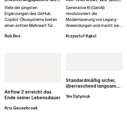
Governance brechen
die
Viele der jüngsten
Generative KI (GenAI)
Unternehmenstransformatio
Ergänzungen des GitHub
revolutioniert die
Copilot-Ökosystems bieten
Modernisierung von Legacy-
einen echten Mehrwert für
Anwendungen und macht sie
einzelne Entwickler, erweitern
schneller und kostengünstiger.
Rob Bos
Krzysztof Kąkol
aber auch die...
Durch die Automatisierung...
Standardmäßig sicher,
überraschend langsam.
Was AWS vergessen hat,
Airflow 2 erreicht das
Yev Dytyniuk
über die RDS...
Ende seiner Lebensdauer
Kris Geusebroek