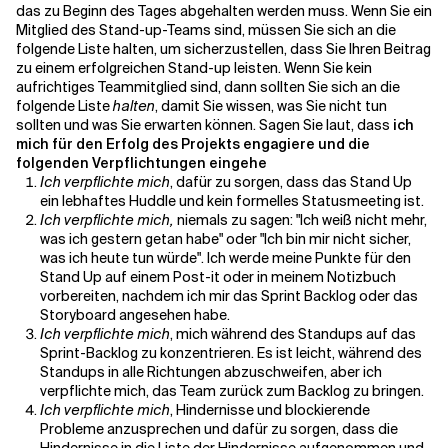
das zu Beginn des Tages abgehalten werden muss.
Wenn Sie ein
Mitglied des Stand-up-Teams sind, müssen Sie sich an die
folgende Liste halten, um sicherzustellen, dass Sie Ihren Beitrag
Verwandte Themen
zu einem erfolgreichen Stand-up leisten. Wenn Sie kein
aufrichtiges Teammitglied sind, dann sollten Sie sich an die
folgende Liste
halten
, damit Sie wissen, was Sie nicht tun
sollten und was Sie erwarten können. Sagen Sie laut, dass
ich
mich für den Erfolg des Projekts engagiere und die
folgenden Verpflichtungen eingehe
Ich verpflichte mich
, dafür zu sorgen, dass das Stand Up
ein lebhaftes Huddle und kein formelles Statusmeeting ist.
Ich verpflichte mich,
niemals zu sagen: "Ich weiß nicht mehr,
was ich gestern getan habe" oder "Ich bin mir nicht sicher,
was ich heute tun würde". Ich werde meine Punkte für den
Stand Up auf einem Post-it oder in meinem Notizbuch
vorbereiten, nachdem ich mir das Sprint Backlog oder das
Storyboard angesehen habe.
Ich verpflichte mich
, mich während des Standups auf das
Sprint-Backlog zu konzentrieren. Es ist leicht, während des
Standups in alle Richtungen abzuschweifen, aber ich
verpflichte mich, das Team zurück zum Backlog zu bringen.
Ich verpflichte mich
, Hindernisse und blockierende
Probleme anzusprechen und dafür zu sorgen, dass die