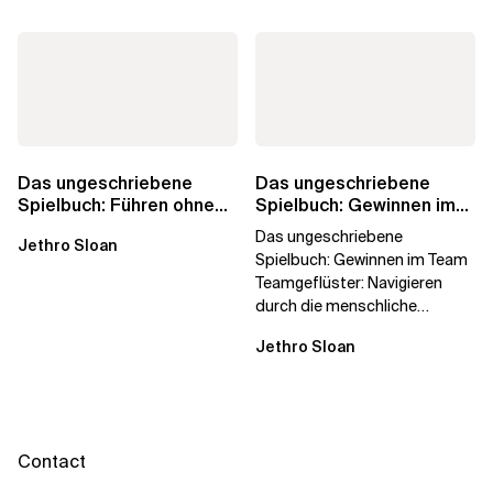
Das ungeschriebene
Das ungeschriebene
Spielbuch: Führen ohne
Spielbuch: Gewinnen im
Titel
Team
Das ungeschriebene
Jethro Sloan
Spielbuch: Gewinnen im Team
Teamgeflüster: Navigieren
durch die menschliche
Dynamik, auf die Sie niemand
Jethro Sloan
vorbereitet hat „Wir...
Contact