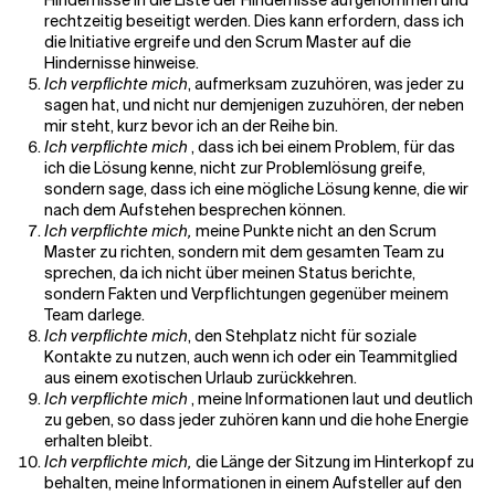
Hindernisse in die Liste der Hindernisse aufgenommen und
rechtzeitig beseitigt werden. Dies kann erfordern, dass ich
die Initiative ergreife und den Scrum Master auf die
Hindernisse hinweise.
Ich verpflichte mich
, aufmerksam zuzuhören, was jeder zu
sagen hat, und nicht nur demjenigen zuzuhören, der neben
mir steht, kurz bevor ich an der Reihe bin.
Ich verpflichte mich
, dass ich bei einem Problem, für das
ich die Lösung kenne, nicht zur Problemlösung greife,
sondern sage, dass ich eine mögliche Lösung kenne, die wir
nach dem Aufstehen besprechen können.
Ich verpflichte mich,
meine Punkte nicht an den Scrum
Master zu richten, sondern mit dem gesamten Team zu
sprechen, da ich nicht über meinen Status berichte,
sondern Fakten und Verpflichtungen gegenüber meinem
Team darlege.
Ich verpflichte mich
, den Stehplatz nicht für soziale
Kontakte zu nutzen, auch wenn ich oder ein Teammitglied
aus einem exotischen Urlaub zurückkehren.
Ich verpflichte mich
, meine Informationen laut und deutlich
zu geben, so dass jeder zuhören kann und die hohe Energie
erhalten bleibt.
Ich verpflichte mich,
die Länge der Sitzung im Hinterkopf zu
behalten, meine Informationen in einem Aufsteller auf den