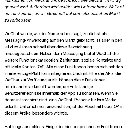
Funktionen von WeChat und beschreibt, wie WeChat im Alltag
Verwandte Themen
genutzt wird. Außerdem wird erklärt, wie Unternehmen WeChat
nutzen können, um ihr Geschäft auf dem chinesischen Markt
zu verbessern.
WeChat wurde, wie der Name schon sagt, zunächst als
Messaging-Anwendung auf den Markt gebracht, ist aber in den
letzten Jahren schnell über diese Bezeichnung
hinausgewachsen. Neben dem Messaging bietet WeChat drei
weitere Funktionskategorien: Zahlungen, soziale Kontakte und
offizielle Konten (OA). Alle diese Funktionen lassen sich nahtlos
in eine einzige Plattform integrieren. Und mit Hilfe der APIs, die
WeChat zur Verfügung stellt, können diese Funktionen
miteinander verknüpft werden, um vollständige
Benutzererlebnisse innerhalb der App zu schaffen. Wenn Sie
daran interessiert sind, eine WeChat-Präsenz für Ihre Marke
oder Ihr Unternehmen einzurichten, ist der Abschnitt über OA in
diesem Artikel besonders wichtig.
Haftungsausschluss: Einige der hier besprochenen Funktionen