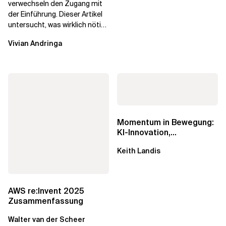
verwechseln den Zugang mit
der Einführung. Dieser Artikel
untersucht, was wirklich nötig
ist, um KI-Investitionen in
Vivian Andringa
Wirkung...
Momentum in Bewegung:
KI-Innovation,
Markteinfluss und die
Keith Landis
Macht der...
AWS re:Invent 2025
Zusammenfassung
Walter van der Scheer