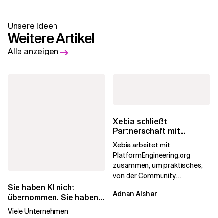
Unsere Ideen
Weitere Artikel
Alle anzeigen
Xebia schließt
Partnerschaft mit
PlatformEngineering.org
Xebia arbeitet mit
PlatformEngineering.org
zusammen, um praktisches,
von der Community
betriebenes Plattform-
Sie haben KI nicht
Adnan Alshar
Engineering voranzutreiben,
übernommen. Sie haben
wobei der...
Lizenzen gekauft.
Viele Unternehmen