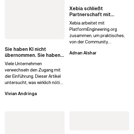
Xebia schließt
Partnerschaft mit
PlatformEngineering.org
Xebia arbeitet mit
PlatformEngineering.org
zusammen, um praktisches,
von der Community
betriebenes Plattform-
Sie haben KI nicht
Adnan Alshar
Engineering voranzutreiben,
übernommen. Sie haben
wobei der...
Lizenzen gekauft.
Viele Unternehmen
verwechseln den Zugang mit
der Einführung. Dieser Artikel
untersucht, was wirklich nötig
ist, um KI-Investitionen in
Vivian Andringa
Wirkung...