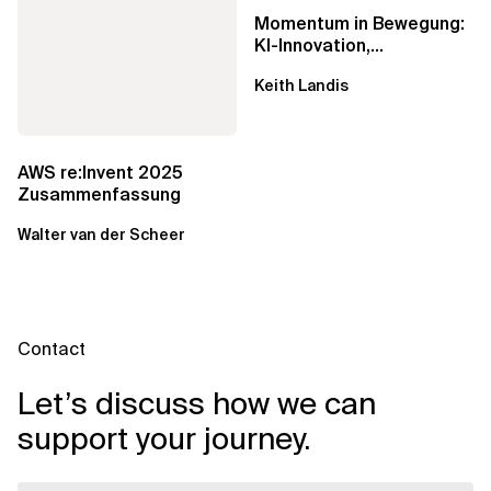
Momentum in Bewegung:
KI-Innovation,
Markteinfluss und die
Keith Landis
Macht der...
AWS re:Invent 2025
Zusammenfassung
Walter van der Scheer
Contact
Let’s discuss how we can
support your journey.